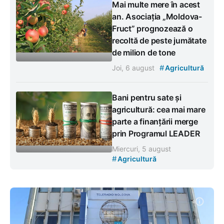
Mai multe mere în acest
an. Asociația „Moldova-
Fruct” prognozează o
recoltă de peste jumătate
de milion de tone
#
Joi, 6 august
Agricultură
Bani pentru sate și
agricultură: cea mai mare
parte a finanțării merge
prin Programul LEADER
Miercuri, 5 august
#
Agricultură