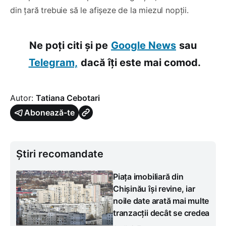
din țară trebuie să le afișeze de la miezul nopții.
Ne poți citi și pe
Google News
sau
Telegram,
dacă îți este mai comod.
Autor:
Tatiana Cebotari
Abonează-te
Știri recomandate
Piața imobiliară din
Chișinău își revine, iar
noile date arată mai multe
tranzacții decât se credea