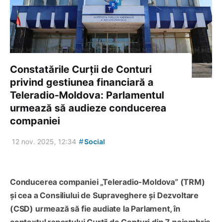
Constatările Curții de Conturi
privind gestiunea financiară a
Teleradio-Moldova: Parlamentul
urmează să audieze conducerea
companiei
#
12 nov. 2025, 12:34
Social
Conducerea companiei „Teleradio-Moldova” (TRM)
și cea a Consiliului de Supraveghere și Dezvoltare
(CSD) urmează să fie audiate la Parlament, în
contextul raportului Curții de Conturi din 7 noiembrie