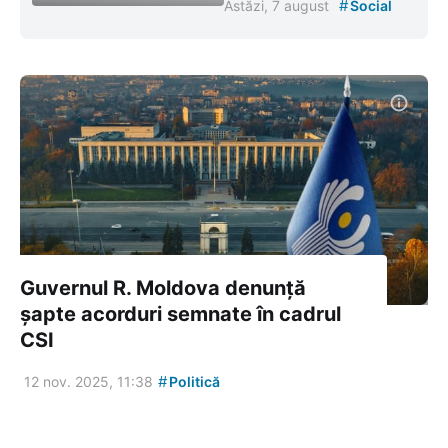
#
Astăzi, 7 august
Social
Guvernul R. Moldova denunță
șapte acorduri semnate în cadrul
CSI
#
12 nov. 2025, 11:38
Politică