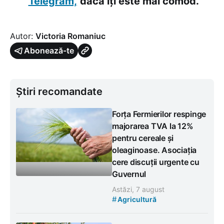
Telegram,
dacă îți este mai comod.
Autor:
Victoria Romaniuc
Abonează-te
Știri recomandate
Forța Fermierilor respinge
majorarea TVA la 12%
pentru cereale și
oleaginoase. Asociația
cere discuții urgente cu
Guvernul
Astăzi, 7 august
#
Agricultură