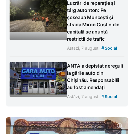
Lucrări de reparație și
târg autohton: Pe
șoseaua Muncești și
strada Miron Costin din
capitală se anunță
restricții de trafic
#
Astăzi, 7 august
Social
ANTA a depistat nereguli
la gările auto din
Chișinău. Responsabilii
au fost amendați
#
Astăzi, 7 august
Social