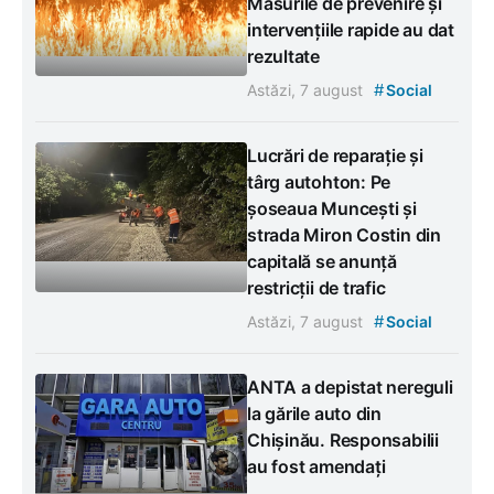
Măsurile de prevenire și
intervențiile rapide au dat
rezultate
#
Astăzi, 7 august
Social
Lucrări de reparație și
târg autohton: Pe
șoseaua Muncești și
strada Miron Costin din
capitală se anunță
restricții de trafic
#
Astăzi, 7 august
Social
ANTA a depistat nereguli
la gările auto din
Chișinău. Responsabilii
au fost amendați