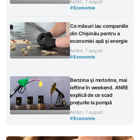
Astăzi, 7 august
#
Economie
Ce măsuri iau companiile
din Chișinău pentru a
economisi apă și energie
Astăzi, 7 august
#
Economie
Benzina și motorina, mai
ieftine în weekend. ANRE
explică de ce scad
prețurile la pompă
Astăzi, 7 august
#
Economie