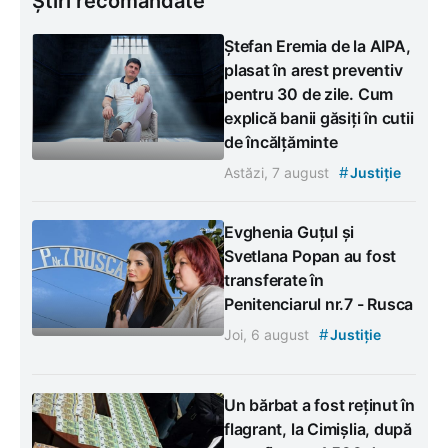
Știri recomandate
Ștefan Eremia de la AIPA,
plasat în arest preventiv
pentru 30 de zile. Cum
explică banii găsiți în cutii
de încălțăminte
#
Astăzi, 7 august
Justiție
Evghenia Guțul și
Svetlana Popan au fost
transferate în
Penitenciarul nr.7 - Rusca
#
Joi, 6 august
Justiție
Un bărbat a fost reținut în
flagrant, la Cimișlia, după