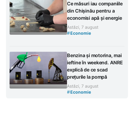
Ce măsuri iau companiile
din Chișinău pentru a
economisi apă și energie
Astăzi, 7 august
#
Economie
Benzina și motorina, mai
ieftine în weekend. ANRE
explică de ce scad
prețurile la pompă
Astăzi, 7 august
#
Economie