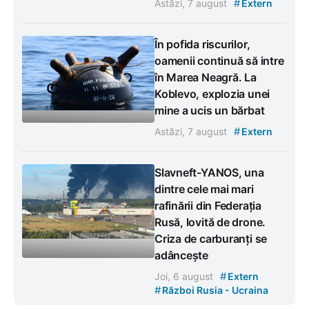
#
Astăzi, 7 august
Extern
În pofida riscurilor,
oamenii continuă să intre
în Marea Neagră. La
Koblevo, explozia unei
mine a ucis un bărbat
#
Astăzi, 7 august
Extern
Slavneft-YANOS, una
dintre cele mai mari
rafinării din Federația
Rusă, lovită de drone.
Criza de carburanți se
adâncește
#
Joi, 6 august
Extern
#
Război Rusia - Ucraina