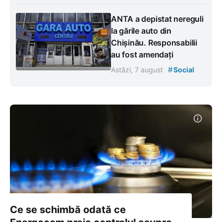
ANTA a depistat nereguli
la gările auto din
Chișinău. Responsabilii
au fost amendați
#
Astăzi, 7 august
Social
Ce se schimbă odată ce