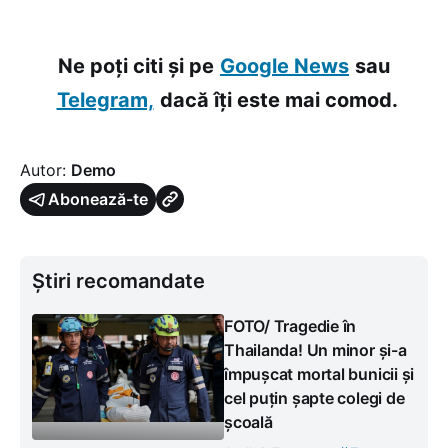
Ne poți citi și pe
Google News
sau
Telegram,
dacă îți este mai comod.
Autor:
Demo
Abonează-te
Știri recomandate
FOTO/ Tragedie în
Thailanda! Un minor și-a
împușcat mortal bunicii și
cel puțin șapte colegi de
școală