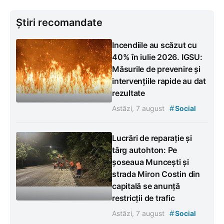
Știri recomandate
Incendiile au scăzut cu
40% în iulie 2026. IGSU:
Măsurile de prevenire și
intervențiile rapide au dat
rezultate
#
Astăzi, 7 august
Social
Lucrări de reparație și
târg autohton: Pe
șoseaua Muncești și
strada Miron Costin din
capitală se anunță
restricții de trafic
#
Astăzi, 7 august
Social