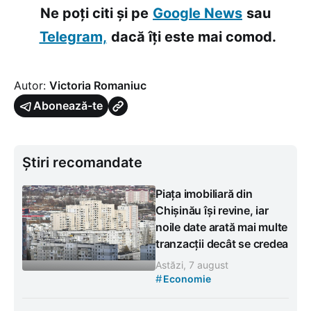
Ne poți citi și pe
Google News
sau
Telegram,
dacă îți este mai comod.
Autor:
Victoria Romaniuc
Abonează-te
Știri recomandate
Piața imobiliară din
Chișinău își revine, iar
noile date arată mai multe
tranzacții decât se credea
Astăzi, 7 august
#
Economie