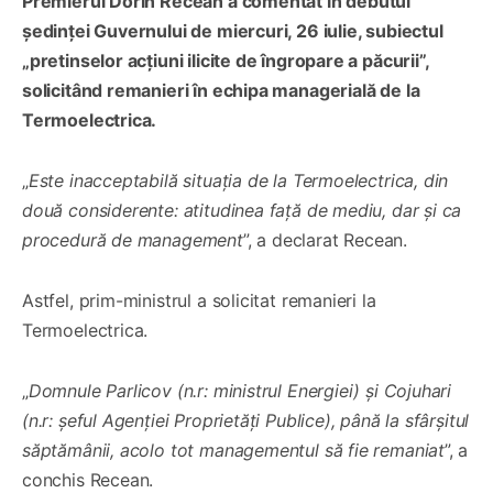
Premierul Dorin Recean a comentat în debutul
ședinței Guvernului de miercuri, 26 iulie, subiectul
„pretinselor acțiuni ilicite de îngropare a păcurii”,
solicitând remanieri în echipa managerială de la
Termoelectrica.
„
Este inacceptabilă situația de la Termoelectrica, din
două considerente: atitudinea față de mediu, dar și ca
procedură de management
”, a declarat Recean.
Astfel, prim-ministrul a solicitat remanieri la
Termoelectrica.
„
Domnule Parlicov (n.r: ministrul Energiei) și Cojuhari
(n.r: șeful Agenției Proprietăți Publice), până la sfârșitul
săptămânii, acolo tot managementul să fie remaniat
”, a
conchis Recean.