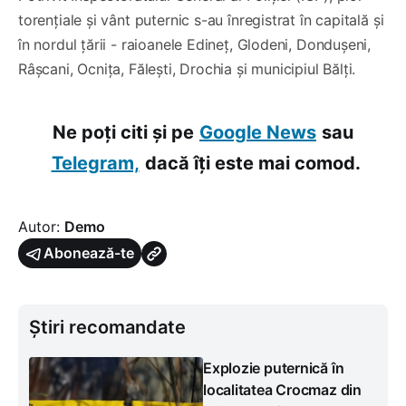
torențiale și vânt puternic s-au înregistrat în capitală și
în nordul țării - raioanele Edineț, Glodeni, Dondușeni,
Râșcani, Ocnița, Fălești, Drochia și municipiul Bălți.
Ne poți citi și pe
Google News
sau
Telegram,
dacă îți este mai comod.
Autor:
Demo
Abonează-te
Știri recomandate
Explozie puternică în
localitatea Crocmaz din