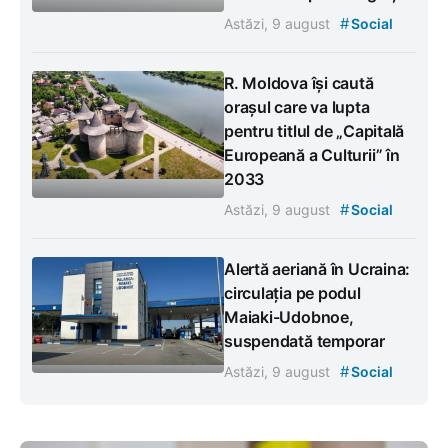
#
Astăzi, 9 august
Social
R. Moldova își caută
orașul care va lupta
pentru titlul de „Capitală
Europeană a Culturii” în
2033
#
Astăzi, 9 august
Social
Alertă aeriană în Ucraina:
circulația pe podul
Maiaki-Udobnoe,
suspendată temporar
#
Astăzi, 9 august
Social