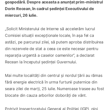
gospodării. Despre aceasta a anunțat prim-ministrul
Dorin Recean, în cadrul ședinței Executivului de
miercuri, 26 iulie.
„Solicit Ministerului de Interne să accelerăm lucrul
Comisiei situații excepționale locale, în așa fel ca
astăzi, pe parcursul zilei, să putem aproba distribuirea
din rezervele de stat a ceea ce este necesar pentru
reparația urgentă a caselor oamenilor”, a declarat
Recean la începutul ședinței Guvernului.
Mai multe localități din centrul și nordul țării au rămas
fără energie electrică în urma furtunii puternice din
seara zilei de marți, 25 iulie. Numeroase trasee au fost
blocate din cauza arborilor doborâți de vânt.
Potrivit Inspectoratului General al Poliției (IGP), ploi