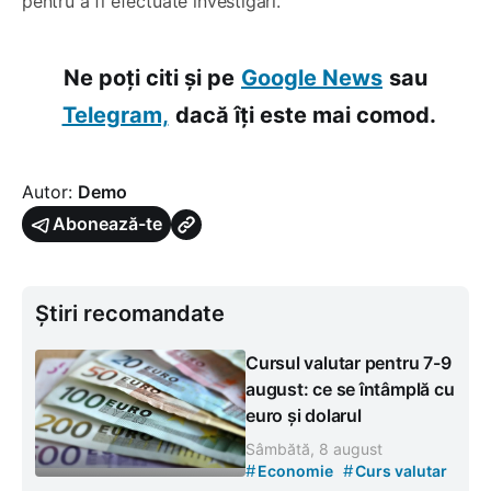
pentru a fi efectuate investigări.
Ne poți citi și pe
Google News
sau
Telegram,
dacă îți este mai comod.
Autor:
Demo
Abonează-te
Știri recomandate
Cursul valutar pentru 7-9
august: ce se întâmplă cu
euro și dolarul
Sâmbătă, 8 august
#
#
Economie
Curs valutar