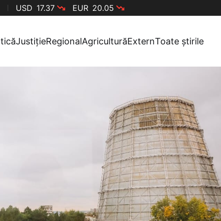
USD
17.37
EUR
20.05
itică
Justiție
Regional
Agricultură
Extern
Toate știrile