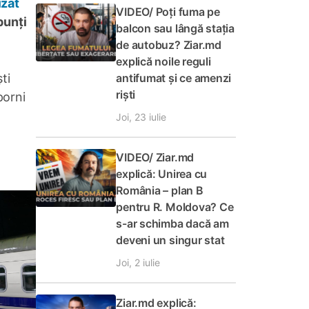
izat
VIDEO/ Poți fuma pe
punți
balcon sau lângă stația
de autobuz? Ziar.md
explică noile reguli
antifumat și ce amenzi
ti
riști
porni
Joi, 23 iulie
VIDEO/ Ziar.md
explică: Unirea cu
România – plan B
pentru R. Moldova? Ce
s-ar schimba dacă am
deveni un singur stat
Joi, 2 iulie
Ziar.md explică: