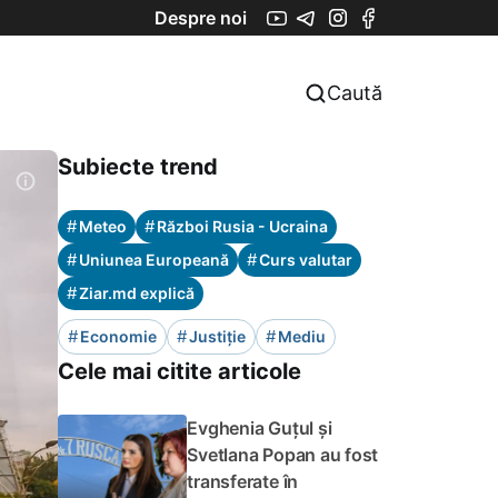
Despre noi
Caută
Subiecte trend
#
#
Meteo
Război Rusia - Ucraina
#
#
Uniunea Europeană
Curs valutar
#
Ziar.md explică
#
#
#
Economie
Justiție
Mediu
Cele mai citite articole
Evghenia Guțul și
Svetlana Popan au fost
transferate în