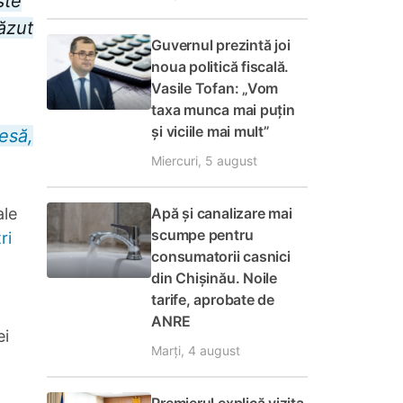
ște
căzut
Guvernul prezintă joi
noua politică fiscală.
Vasile Tofan: „Vom
taxa munca mai puțin
și viciile mai mult”
resă,
Miercuri, 5 august
Apă și canalizare mai
ale
scumpe pentru
ri
consumatorii casnici
din Chișinău. Noile
tarife, aprobate de
ANRE
ei
Marți, 4 august