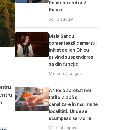
Penitenciarul nr.7 -
Rusca
Joi, 6 august
Maia Sandu
comentează demersul
inițiat de Ion Chicu
privind suspendarea
sa din funcție
Miercuri, 5 august
entru
ANRE a aprobat noi
pentru
tarife la apă și
ă
canalizare în mai multe
localități. Unde se
scumpesc serviciile
Marți, 4 august