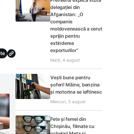
Premierul explică vizita
delegației din
Afganistan: „O
companie
moldovenească a cerut
sprijin pentru
extinderea
exporturilor”
te
Marți, 4 august
Vești bune pentru
șoferi! Mâine, benzina
și motorina se ieftinesc
Miercuri, 5 august
Fete și femei din
Chișinău, filmate cu
ochelari Meta și