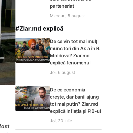
parteneriat
Miercuri, 5 august
#Ziar.md explică
De ce vin tot mai mulți
muncitori din Asia în R.
Moldova? Ziar.md
explică fenomenul
Joi, 6 august
De ce economia
crește, dar banii ajung
tot mai puțin? Ziar.md
explică inflația și PIB-ul
Joi, 30 iulie
fost