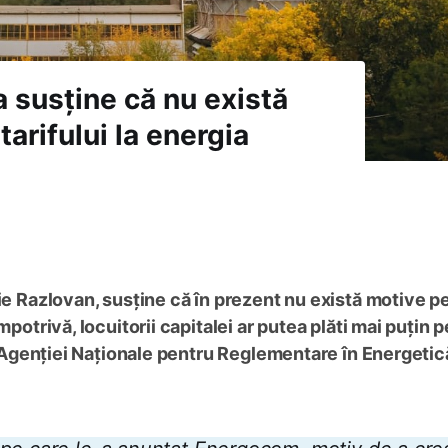
a susține că nu există
arifului la energia
rie Razlovan, susține că în prezent nu există motive p
mpotrivă, locuitorii capitalei ar putea plăti mai puțin 
ne Agenției Naționale pentru Reglementare în Energetic