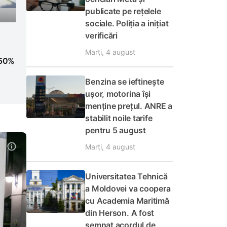
publicate pe rețelele
sociale. Poliția a inițiat
verificări
Marți, 4 august
 50%
Benzina se ieftinește
ușor, motorina își
menține prețul. ANRE a
stabilit noile tarife
pentru 5 august
Marți, 4 august
Universitatea Tehnică
a Moldovei va coopera
cu Academia Maritimă
din Herson. A fost
semnat acordul de