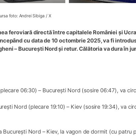
ursa foto: Andrei Sibiga / X
a feroviară directă între capitalele României și Ucra
începând cu data de 10 octombrie 2025, va fi introdus
gheni – București Nord și retur. Călătoria va dura în ju
(plecare 06:30) – București Nord (sosire 06:47), va cir
rești Nord (plecare 19:10) – Kiev (sosire 19:34), va cir
ația București Nord – Kiev, la vagon de dormit (cu patru p