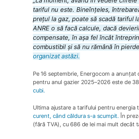
„La moment, având în vedere cifrele
tariful nu este. Bineînțeles, întreba
prețul la gaz, poate să scadă tariful 
ANRE o să facă calcule, dacă devieri
compensate, în așa fel încât întrepri
combustibil și să nu rămână în pierd
organizat astăzi.
Pe 16 septembrie, Energocom a anunțat că
pentru anul gazier 2025–2026 este de 
cubi.
Ultima ajustare a tarifului pentru energia
curent, când căldura s-a scumpit.
În preze
(fără TVA), cu 686 de lei mai mult decât t