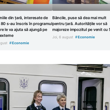
ile din țară, interesate de
Băncile, puse să dea mai mult
 80 s-au înscris în programul
pentru țară. Autoritățile vor să
e le va ajuta să ajungă pe
majoreze impozitul pe venit cu
 externe
#
Joi, 6 august
Economie
#
august
Economie