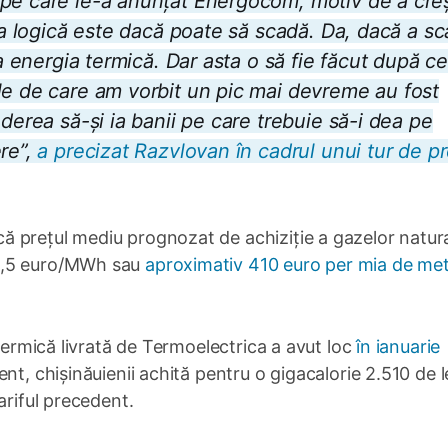
 pe care le-a anunțat Energocom, motiv de a cre
rea logică este dacă poate să scadă. Da, dacă a s
la energia termică. Dar asta o să fie făcut după ce
le de care am vorbit un pic mai devreme au fost
nderea să-și ia banii pe care trebuie să-i dea pe
ere”,
a precizat Razvlovan în cadrul unui tur de p
 prețul mediu prognozat de achiziție a gazelor natur
38,5 euro/MWh sau
aproximativ 410 euro per mia de met
 termică livrată de Termoelectrica a avut loc
în ianuarie
nt, chișinăuienii achită pentru o gigacalorie 2.510 de l
ariful precedent.