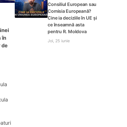
Consiliul European sau
Comisia Europeană?
Cine ia deciziile în UE și
ce înseamnă asta
inei
pentru R. Moldova
 în
Joi, 25 iunie
r de
cula
cula
aturi