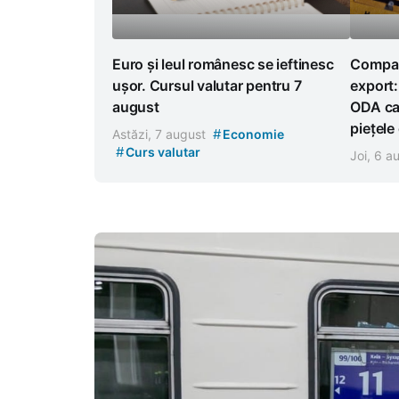
Euro și leul românesc se ieftinesc
Compani
ușor. Cursul valutar pentru 7
export:
august
ODA car
piețele
#
Astăzi, 7 august
Economie
#
Curs valutar
Joi, 6 