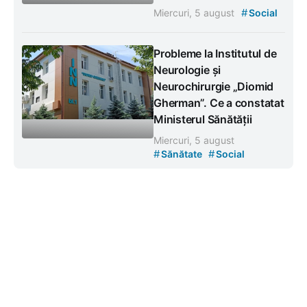
#
Miercuri, 5 august
Social
Probleme la Institutul de
Neurologie și
Neurochirurgie „Diomid
Gherman”. Ce a constatat
Ministerul Sănătății
Miercuri, 5 august
#
#
Sănătate
Social