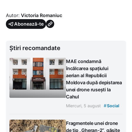
Autor:
Victoria Romaniuc
Abonează-te
Știri recomandate
MAE condamnă
încălcarea spațiului
aerian al Republicii
Moldova după depistarea
unei drone rusești la
Cahul
#
Miercuri, 5 august
Social
Fragmentele unei drone
de tip „Gheran-2”, găsite