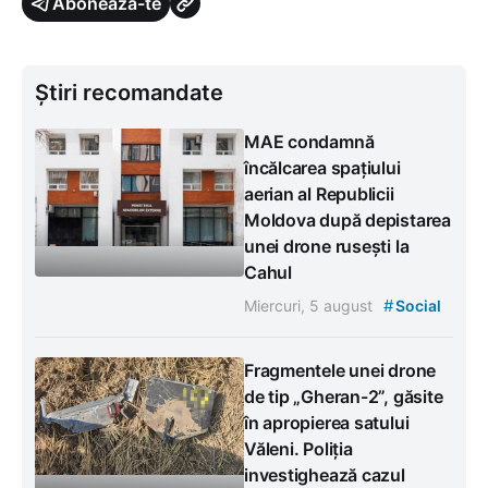
Abonează-te
Știri recomandate
MAE condamnă
încălcarea spațiului
aerian al Republicii
Moldova după depistarea
unei drone rusești la
Cahul
#
Miercuri, 5 august
Social
Fragmentele unei drone
de tip „Gheran-2”, găsite
în apropierea satului
Văleni. Poliția
investighează cazul