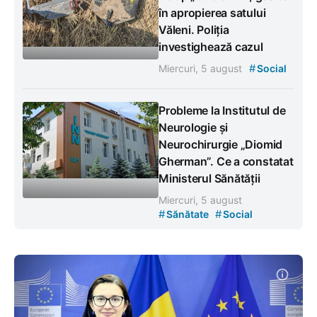
în apropierea satului
Văleni. Poliția
investighează cazul
#
Miercuri, 5 august
Social
Probleme la Institutul de
Neurologie și
Neurochirurgie „Diomid
Gherman”. Ce a constatat
Ministerul Sănătății
Miercuri, 5 august
#
#
Sănătate
Social