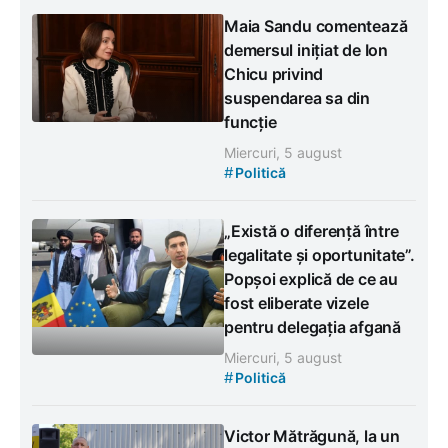
Maia Sandu comentează
demersul inițiat de Ion
Chicu privind
suspendarea sa din
funcție
Miercuri, 5 august
#
Politică
„Există o diferență între
legalitate și oportunitate”.
Popșoi explică de ce au
fost eliberate vizele
pentru delegația afgană
Miercuri, 5 august
#
Politică
Victor Mătrăgună, la un