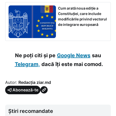
Cum arată noua ediție a
Constituției, care include
modificările privind vectorul
de integrare europeană
Ne poți citi și pe
Google News
sau
Telegram,
dacă îți este mai comod.
Autor:
Redacția ziar.md
Abonează-te
Știri recomandate