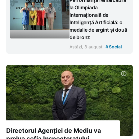
la Olimpiada
Internațională de
Inteligență Artificială: o
medalie de argint și două
de bronz
#
Astăzi, 8 august
Social
Directorul Agenției de Mediu va
prelua șefia Inspectoratului