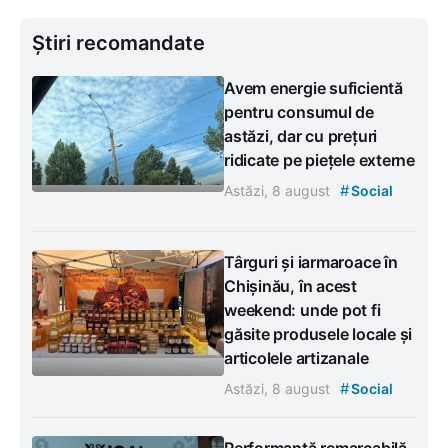
Știri recomandate
Avem energie suficientă
pentru consumul de
astăzi, dar cu prețuri
ridicate pe piețele externe
#
Astăzi, 8 august
Social
Târguri și iarmaroace în
Chișinău, în acest
weekend: unde pot fi
găsite produsele locale și
articolele artizanale
#
Astăzi, 8 august
Social
Performanță remarcabilă