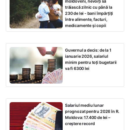
moldoveni, nevoiți să
trăiască zilnic cu până la
230 de lei - bani împărțiți
între alimente, facturi,
medicamente și copii
Guvernul a decis: de la 1
ianuarie 2026, salariul
minim pentru toți bugetarii
va fi 6300 lei
Salariul mediu lunar
prognozat pentru 2026 în R.
Moldova: 17.400 de lei –
creștere record