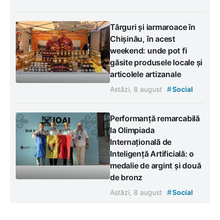
Târguri și iarmaroace în
Chișinău, în acest
weekend: unde pot fi
găsite produsele locale și
articolele artizanale
#
Astăzi, 8 august
Social
Performanță remarcabilă
la Olimpiada
Internațională de
Inteligență Artificială: o
medalie de argint și două
de bronz
#
Astăzi, 8 august
Social