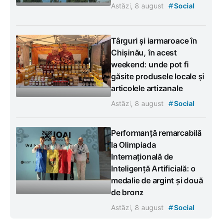
#
Astăzi, 8 august
Social
Târguri și iarmaroace în
Chișinău, în acest
weekend: unde pot fi
găsite produsele locale și
articolele artizanale
#
Astăzi, 8 august
Social
Performanță remarcabilă
la Olimpiada
Internațională de
Inteligență Artificială: o
medalie de argint și două
de bronz
#
Astăzi, 8 august
Social