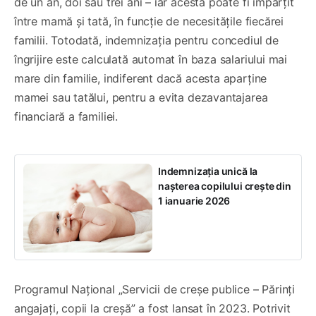
de un an, doi sau trei ani – iar acesta poate fi împărțit
între mamă și tată, în funcție de necesitățile fiecărei
familii. Totodată, indemnizația pentru concediul de
îngrijire este calculată automat în baza salariului mai
mare din familie, indiferent dacă acesta aparține
mamei sau tatălui, pentru a evita dezavantajarea
financiară a familiei.
Indemnizația unică la
nașterea copilului crește din
1 ianuarie 2026
Programul Național „Servicii de creșe publice – Părinți
angajați, copii la creșă” a fost lansat în 2023. Potrivit