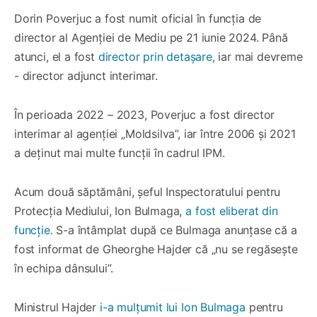
Dorin Poverjuc a fost numit oficial în funcția de
director al Agenției de Mediu pe 21 iunie 2024. Până
atunci, el a fost
director prin detașare,
iar mai devreme
- director adjunct interimar.
În perioada 2022 – 2023, Poverjuc a fost director
interimar al agenției „Moldsilva”, iar între 2006 și 2021
a deținut mai multe funcții în cadrul IPM.
Acum două săptămâni, șeful Inspectoratului pentru
Protecția Mediului, Ion Bulmaga,
a fost eliberat din
funcție.
S-a întâmplat după ce Bulmaga anunțase că a
fost informat de Gheorghe Hajder că „nu se regăsește
în echipa dânsului”.
Ministrul Hajder
i-a mulțumit lui Ion Bulmaga
pentru