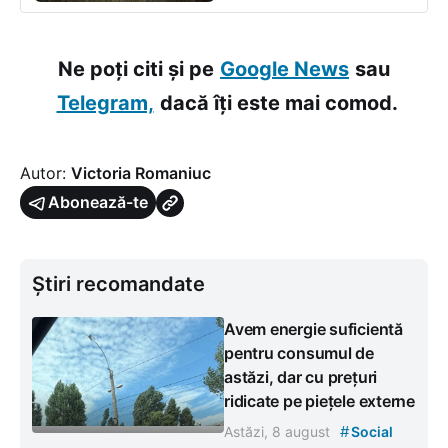
Ne poți citi și pe
Google News
sau
Telegram,
dacă îți este mai comod.
Autor:
Victoria Romaniuc
Abonează-te
Știri recomandate
Avem energie suficientă
pentru consumul de
astăzi, dar cu prețuri
ridicate pe piețele externe
#
Astăzi, 8 august
Social