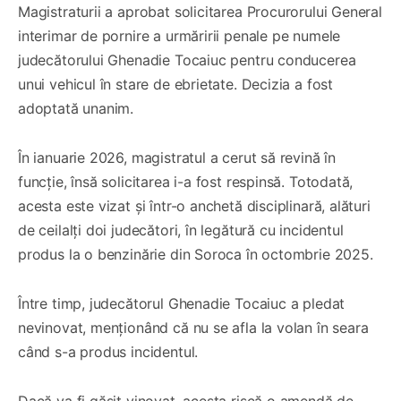
Magistraturii a aprobat solicitarea Procurorului General
interimar de pornire a urmăririi penale pe numele
judecătorului Ghenadie Tocaiuc pentru conducerea
unui vehicul în stare de ebrietate. Decizia a fost
adoptată unanim.
În ianuarie 2026, magistratul a cerut să revină în
funcție, însă solicitarea i-a fost respinsă. Totodată,
acesta este vizat și într-o anchetă disciplinară, alături
de ceilalți doi judecători, în legătură cu incidentul
produs la o benzinărie din Soroca în octombrie 2025.
Între timp, judecătorul Ghenadie Tocaiuc a pledat
nevinovat, menționând că nu se afla la volan în seara
când s-a produs incidentul.
Dacă va fi găsit vinovat, acesta riscă o amendă de