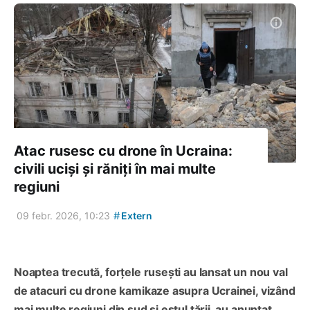
Atac rusesc cu drone în Ucraina:
civili uciși și răniți în mai multe
regiuni
#
09 febr. 2026, 10:23
Extern
Noaptea trecută, forțele rusești au lansat un nou val
de atacuri cu drone kamikaze asupra Ucrainei, vizând
mai multe regiuni din sud și estul țării, au anunțat