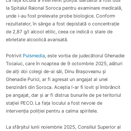
la Spitalul Raional Soroca pentru examinare medicală,
unde i-au fost prelevate probe biologice. Conform
rezultatelor, în sânge a fost depistată o concentrație
de 2,87 g/l alcool etilic, ceea ce indică o stare de
ebrietate alcoolică avansată.
Potrivit
Pulsmedia
, este vorba de judecătorul
Ghenadie
Tocaiuc, care în noaptea de 9 octombrie 2025,
alături
de alţi doi colegi de-ai săi, Dinu Brașoveanu și
Ghenadie Purici, ar fi agresat un angajat al unei
benzinării din Soroca. Aceștia l-ar fi lovit și îmbrâncit
pe angajat, dar și ar fi distrus bunurile de pe teritoriul
stației PECO. La fața locului a fost nevoie de
intervenția poliției pentru a calma spiritele.
La sfârșitul lunii noiembrie 2025, Consiliul Superior al