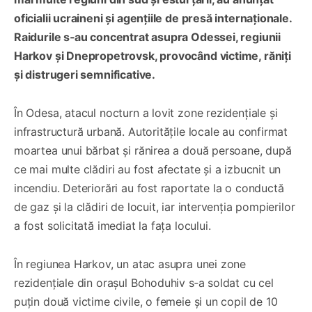
oficialii ucraineni și agențiile de presă internaționale.
Raidurile s‑au concentrat asupra Odessei, regiunii
Harkov și Dnepropetrovsk, provocând victime, răniți
și distrugeri semnificative.
În Odesa, atacul nocturn a lovit zone rezidențiale și
infrastructură urbană. Autoritățile locale au confirmat
moartea unui bărbat și rănirea a două persoane, după
ce mai multe clădiri au fost afectate și a izbucnit un
incendiu. Deteriorări au fost raportate la o conductă
de gaz și la clădiri de locuit, iar intervenția pompierilor
a fost solicitată imediat la fața locului.
În regiunea Harkov, un atac asupra unei zone
rezidențiale din orașul Bohoduhiv s‑a soldat cu cel
puțin două victime civile, o femeie și un copil de 10