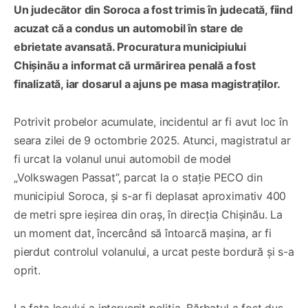
Un judecător din Soroca a fost trimis în judecată, fiind
acuzat că a condus un automobil în stare de
ebrietate avansată. Procuratura municipiului
Chișinău a informat că urmărirea penală a fost
finalizată, iar dosarul a ajuns pe masa magistraților.
Potrivit probelor acumulate, incidentul ar fi avut loc în
seara zilei de 9 octombrie 2025. Atunci, magistratul ar
fi urcat la volanul unui automobil de model
„Volkswagen Passat”, parcat la o stație PECO din
municipiul Soroca, și s-ar fi deplasat aproximativ 400
de metri spre ieșirea din oraș, în direcția Chișinău. La
un moment dat, încercând să întoarcă mașina, ar fi
pierdut controlul volanului, a urcat peste bordură și s-a
oprit.
La fața locului a intervenit poliția. Bărbatul a fost dus