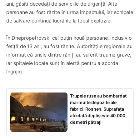
ani, găsiți decedați de serviciile de urgență. Alte
persoane au fost rănite în urma impactului, iar echipele
de salvare continuă lucrările la locul exploziei.
În Dnepropetrovsk, cel puțin nouă persoane, inclusiv o
fetiță de 13 ani, au fost rănite. Autoritățile regionale au
informat că unele dintre răniți au suferit traume grave,
iar spitalele locale sunt în alertă pentru a acorda
îngrijiri.
Trupele ruse au bombardat
mai multe depozite ale
fabricii Roshen. Suprafața
afectată depășește 40.000
de metri pătrați