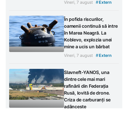
#
Vineri, 7 august
Extern
În pofida riscurilor,
oamenii continuă să intre
în Marea Neagră. La
Koblevo, explozia unei
mine a ucis un bărbat
#
Vineri, 7 august
Extern
Slavneft-YANOS, una
dintre cele mai mari
rafinării din Federația
Rusă, lovită de drone.
Criza de carburanți se
adâncește
#
Joi, 6 august
Extern
#
Război Rusia - Ucraina