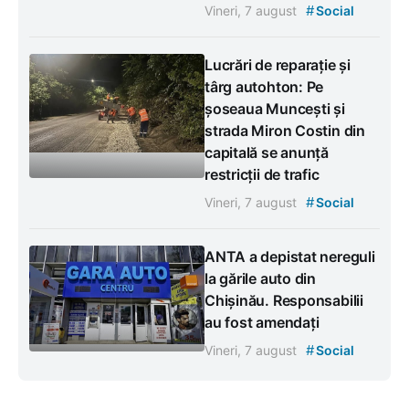
#
Vineri, 7 august
Social
Lucrări de reparație și
târg autohton: Pe
șoseaua Muncești și
strada Miron Costin din
capitală se anunță
restricții de trafic
#
Vineri, 7 august
Social
ANTA a depistat nereguli
la gările auto din
Chișinău. Responsabilii
au fost amendați
#
Vineri, 7 august
Social