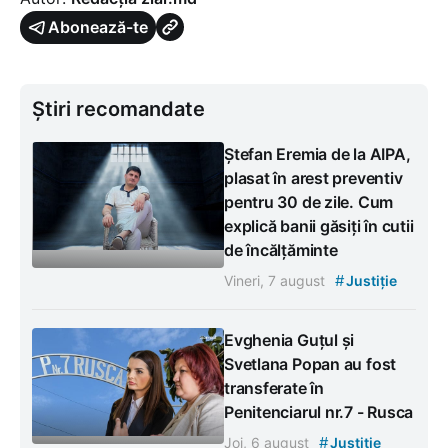
Abonează-te
Știri recomandate
Ștefan Eremia de la AIPA,
plasat în arest preventiv
pentru 30 de zile. Cum
explică banii găsiți în cutii
de încălțăminte
#
Vineri, 7 august
Justiție
Evghenia Guțul și
Svetlana Popan au fost
transferate în
Penitenciarul nr.7 - Rusca
#
Joi, 6 august
Justiție