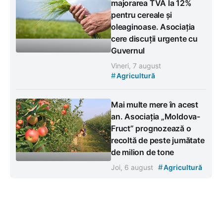
majorarea TVA la 12%
pentru cereale și
oleaginoase. Asociația
cere discuții urgente cu
Guvernul
Vineri, 7 august
#
Agricultură
Mai multe mere în acest
an. Asociația „Moldova-
Fruct” prognozează o
recoltă de peste jumătate
de milion de tone
#
Joi, 6 august
Agricultură