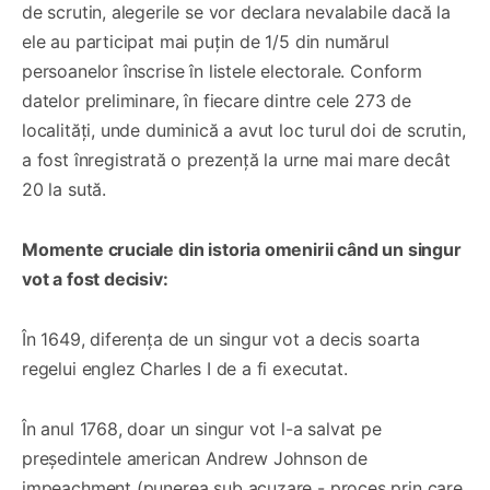
de scrutin, alegerile se vor declara nevalabile dacă la
ele au participat mai puțin de 1/5 din numărul
persoanelor înscrise în listele electorale. Conform
datelor preliminare, în fiecare dintre cele 273 de
localități, unde duminică a avut loc turul doi de scrutin,
a fost înregistrată o prezență la urne mai mare decât
20 la sută.
Momente cruciale din istoria omenirii când un singur
vot a fost decisiv:
În 1649, diferenţa de un singur vot a decis soarta
regelui englez Charles I de a fi executat.
În anul 1768, doar un singur vot l-a salvat pe
preşedintele american Andrew Johnson de
impeachment (punerea sub acuzare - proces prin care