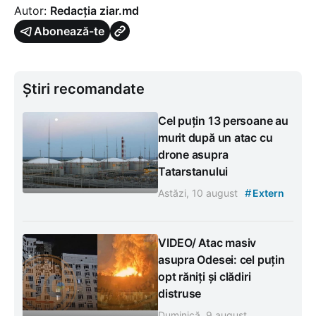
Autor:
Redacția ziar.md
Abonează-te
Știri recomandate
Cel puțin 13 persoane au
murit după un atac cu
drone asupra
Tatarstanului
#
Astăzi, 10 august
Extern
VIDEO/ Atac masiv
asupra Odesei: cel puțin
opt răniți și clădiri
distruse
Duminică, 9 august