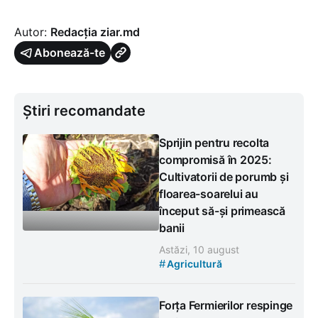
Autor:
Redacția ziar.md
Abonează-te
Știri recomandate
Sprijin pentru recolta
compromisă în 2025:
Cultivatorii de porumb și
floarea-soarelui au
început să-și primească
banii
Astăzi, 10 august
#
Agricultură
Forța Fermierilor respinge