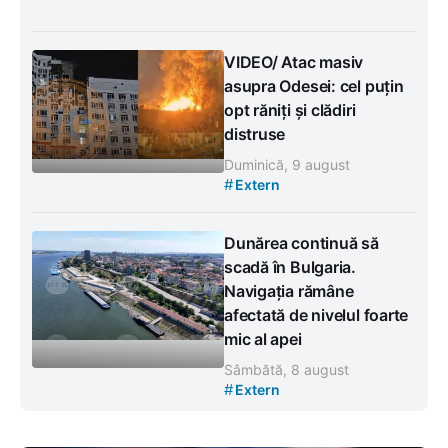
VIDEO/ Atac masiv
asupra Odesei: cel puțin
opt răniți și clădiri
distruse
Duminică, 9 august
#
Extern
Dunărea continuă să
scadă în Bulgaria.
Navigația rămâne
afectată de nivelul foarte
mic al apei
Sâmbătă, 8 august
#
Extern