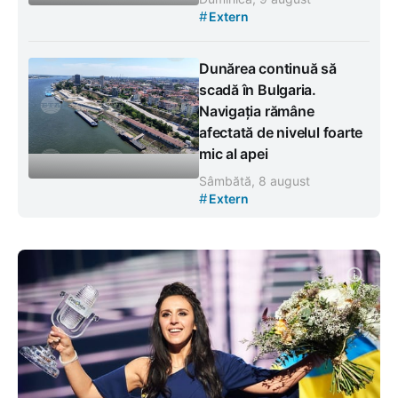
#
Extern
Dunărea continuă să
scadă în Bulgaria.
Navigația rămâne
afectată de nivelul foarte
mic al apei
Sâmbătă, 8 august
#
Extern