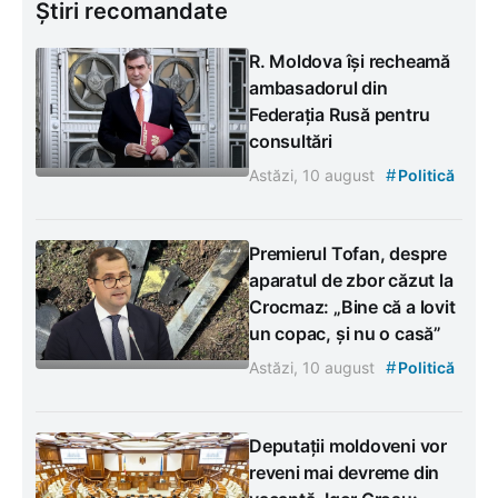
Știri recomandate
R. Moldova își recheamă
ambasadorul din
Federația Rusă pentru
consultări
#
Astăzi, 10 august
Politică
Premierul Tofan, despre
aparatul de zbor căzut la
Crocmaz: „Bine că a lovit
un copac, și nu o casă”
#
Astăzi, 10 august
Politică
Deputații moldoveni vor
reveni mai devreme din