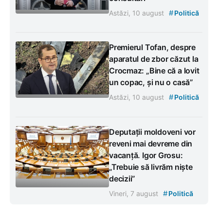
#
Astăzi, 10 august
Politică
Premierul Tofan, despre
aparatul de zbor căzut la
Crocmaz: „Bine că a lovit
un copac, și nu o casă”
#
Astăzi, 10 august
Politică
Deputații moldoveni vor
reveni mai devreme din
vacanță. Igor Grosu:
„Trebuie să livrăm niște
decizii”
#
Vineri, 7 august
Politică