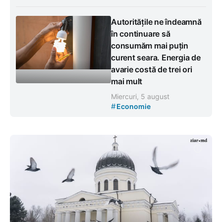
Autoritățile ne îndeamnă
în continuare să
consumăm mai puțin
curent seara. Energia de
avarie costă de trei ori
mai mult
Miercuri, 5 august
#
Economie