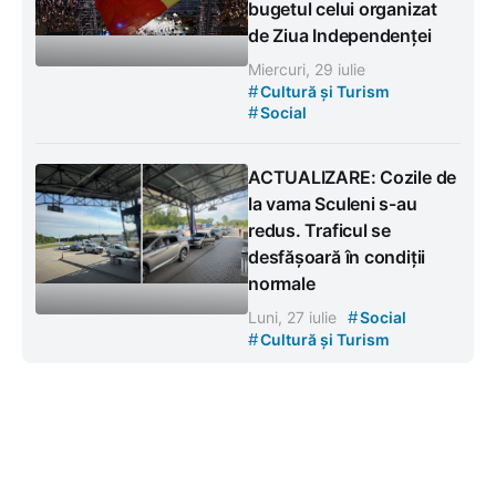
bugetul celui organizat
de Ziua Independenței
Miercuri, 29 iulie
#
Cultură și Turism
#
Social
ACTUALIZARE: Cozile de
la vama Sculeni s-au
redus. Traficul se
desfășoară în condiții
normale
#
Luni, 27 iulie
Social
#
Cultură și Turism