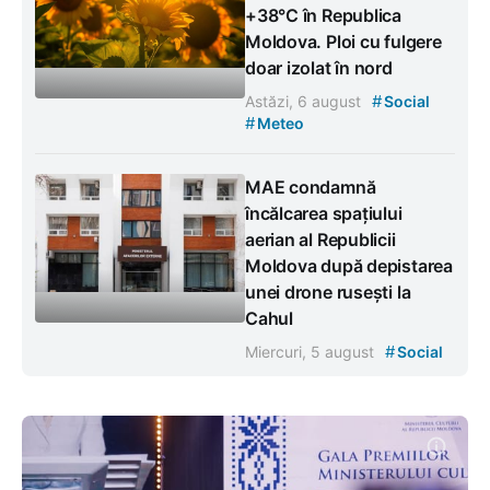
+38°C în Republica
Moldova. Ploi cu fulgere
doar izolat în nord
#
Astăzi, 6 august
Social
#
Meteo
MAE condamnă
încălcarea spațiului
aerian al Republicii
Moldova după depistarea
unei drone rusești la
Cahul
#
Miercuri, 5 august
Social