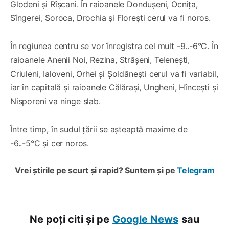
Glodeni și Rîșcani. În raioanele Dondușeni, Ocnița,
Sîngerei, Soroca, Drochia și Florești cerul va fi noros.
În regiunea centru se vor înregistra cel mult -9..-6°C. În
raioanele Anenii Noi, Rezina, Strășeni, Telenești,
Criuleni, Ialoveni, Orhei și Șoldănești cerul va fi variabil,
iar în capitală și raioanele Călărași, Ungheni, Hîncești și
Nisporeni va ninge slab.
Între timp, în sudul țării se așteaptă maxime de
-6..-5°C și cer noros.
Vrei știrile pe scurt și rapid? Suntem și pe
Telegram
Ne poți citi și pe
Google News
sau