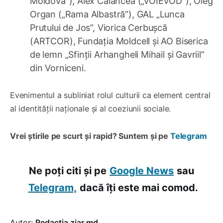
Moldova”), Alex Calancea („VOIEVOD”), Oleg
Organ („Rama Albastră”), GAL „Lunca
Prutului de Jos”, Viorica Cerbușcă
(ARTCOR), Fundația Moldcell și AO Biserica
de lemn „Sfinții Arhangheli Mihail și Gavriil”
din Vorniceni.
Evenimentul a subliniat rolul culturii ca element central
al identității naționale și al coeziunii sociale.
Vrei știrile pe scurt și rapid? Suntem și pe
Telegram
Ne poți citi și pe
Google News
sau
Telegram,
dacă îți este mai comod.
Autor:
Redacția ziar.md