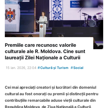
Premiile care recunosc valorile
culturale ale R. Moldova. Cine sunt
laureații Zilei Naționale a Culturii
#
#
15 ian. 2026, 22:04
Cultură și Turism
Social
Cei mai apreciați creatori și lucrători din domeniul
cultural au fost onorați cu premii și distincții pentru
contribuțiile remarcabile aduse vieții culturale din
Republica Moldova, de Ziua Națională a Culturii,