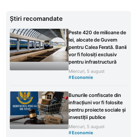
Știri recomandate
Peste 420 de milioane de
lei, alocate de Guvern
pentru Calea Ferată. Banii
vor fi folosiți exclusiv
pentru infrastructură
Miercuri, 5 august
#
Economie
Bunurile confiscate din
infracțiuni vor fi folosite
pentru proiecte sociale și
investiții publice
Miercuri, 5 august
#
Economie