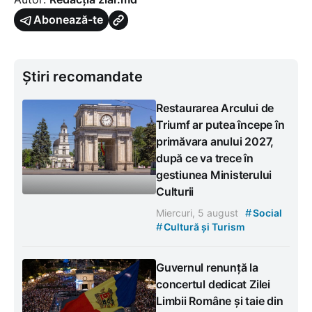
Abonează-te
Știri recomandate
Restaurarea Arcului de
Triumf ar putea începe în
primăvara anului 2027,
după ce va trece în
gestiunea Ministerului
Culturii
#
Miercuri, 5 august
Social
#
Cultură și Turism
Guvernul renunță la
concertul dedicat Zilei
Limbii Române și taie din