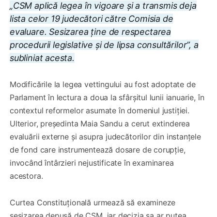
„CSM aplică legea în vigoare și a transmis deja
lista celor 19 judecători către Comisia de
evaluare. Sesizarea ține de respectarea
procedurii legislative și de lipsa consultărilor”, a
subliniat acesta.
Modificările la legea vettingului au fost adoptate de
Parlament în lectura a doua la sfârșitul lunii ianuarie, în
contextul reformelor asumate în domeniul justiției.
Ulterior, președinta Maia Sandu a cerut extinderea
evaluării externe și asupra judecătorilor din instanțele
de fond care instrumentează dosare de corupție,
invocând întârzieri nejustificate în examinarea
acestora.
Curtea Constituțională urmează să examineze
sesizarea depusă de CSM, iar decizia sa ar putea