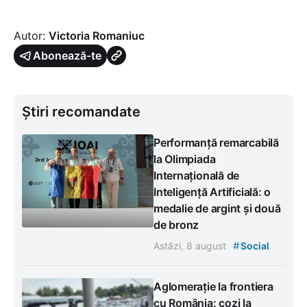
Autor:
Victoria Romaniuc
Abonează-te
Știri recomandate
Performanță remarcabilă
la Olimpiada
Internațională de
Inteligență Artificială: o
medalie de argint și două
de bronz
#
Astăzi, 8 august
Social
Aglomerație la frontiera
cu România: cozi la