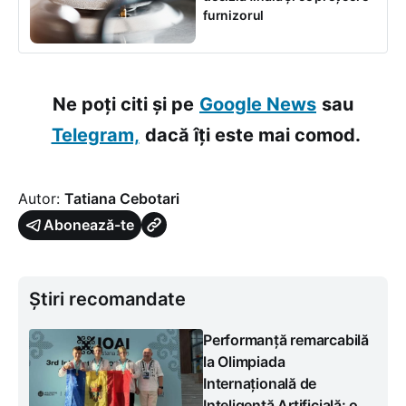
furnizorul
Ne poți citi și pe
Google News
sau
Telegram,
dacă îți este mai comod.
Autor:
Tatiana Cebotari
Abonează-te
Știri recomandate
Performanță remarcabilă
la Olimpiada
Internațională de
Inteligență Artificială: o