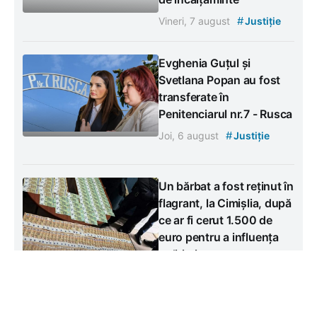
#
Vineri, 7 august
Justiție
Evghenia Guțul și
Svetlana Popan au fost
transferate în
Penitenciarul nr.7 - Rusca
#
Joi, 6 august
Justiție
Un bărbat a fost reținut în
flagrant, la Cimișlia, după
ce ar fi cerut 1.500 de
euro pentru a influența
polițiști
Miercuri, 5 august
#
Justiție