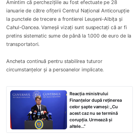
Amintim că perchezițiile au fost efectuate pe 28
ianuarie de către ofițerii Centrul Național Anticorupție
la punctele de trecere a frontierei Leușeni-Albița și
Cahul-Oancea. Vameșii vizați sunt suspectați că ar fi
pretins sistematic sume de până la 1.000 de euro de la
transportatori.
Ancheta continuă pentru stabilirea tuturor
circumstanțelor și a persoanelor implicate.
Reacția ministrului
Finanțelor după reținerea
celor șapte vameși: „Cu
acest caz nu se termină
corupția. Urmează și
altele...”