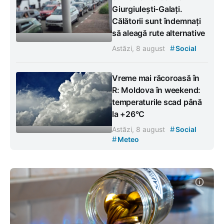
Giurgiulești-Galați.
Călătorii sunt îndemnați
să aleagă rute alternative
#
Astăzi, 8 august
Social
Vreme mai răcoroasă în
R: Moldova în weekend:
temperaturile scad până
la +26°C
#
Astăzi, 8 august
Social
#
Meteo