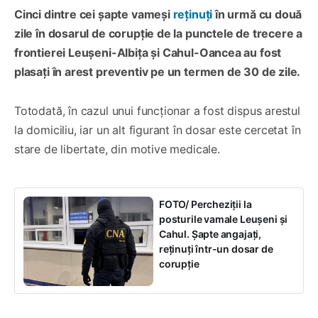
Cinci dintre cei șapte vameși
reținuți
în urmă cu două
zile în dosarul de corupție de la punctele de trecere a
frontierei Leușeni-Albița și Cahul-Oancea au fost
plasați în arest preventiv pe un termen de 30 de zile.
Totodată, în cazul unui funcționar a fost dispus arestul
la domiciliu, iar un alt figurant în dosar este cercetat în
stare de libertate, din motive medicale.
FOTO/ Percheziții la
posturile vamale Leușeni și
Cahul. Șapte angajați,
reținuți într-un dosar de
corupție