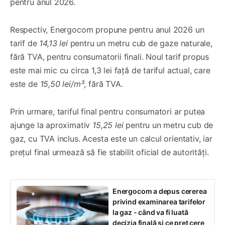
pentru anul 2026.
Respectiv, Energocom propune pentru anul 2026 un
tarif de
14,13 lei
pentru un metru cub de gaze naturale,
fără TVA, pentru consumatorii finali. Noul tarif propus
este mai mic cu circa 1,3 lei față de tariful actual, care
este de
15,50 lei/m³
, fără TVA.
Prin urmare, tariful final pentru consumatori ar putea
ajunge la aproximativ
15,25 lei
pentru un metru cub de
gaz, cu TVA inclus. Acesta este un calcul orientativ, iar
prețul final urmează să fie stabilit oficial de autorități.
Energocom a depus cererea
privind examinarea tarifelor
la gaz - când va fi luată
decizia finală și ce preț cere