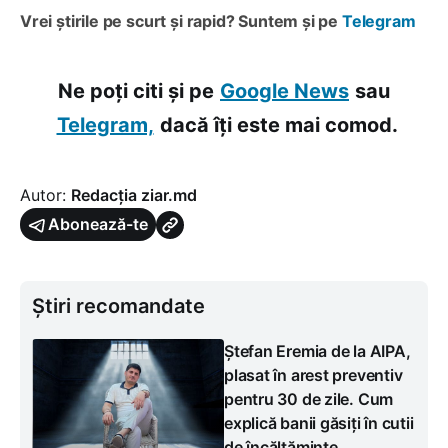
Vrei știrile pe scurt și rapid? Suntem și pe
Telegram
Ne poți citi și pe
Google News
sau
Telegram,
dacă îți este mai comod.
Autor:
Redacția ziar.md
Abonează-te
Știri recomandate
Ștefan Eremia de la AIPA,
plasat în arest preventiv
pentru 30 de zile. Cum
explică banii găsiți în cutii
de încălțăminte