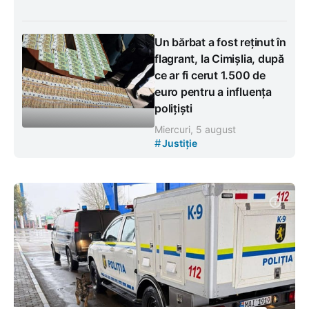
Un bărbat a fost reținut în
flagrant, la Cimișlia, după
ce ar fi cerut 1.500 de
euro pentru a influența
polițiști
Miercuri, 5 august
#
Justiție