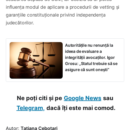
influența modul de aplicare a procedurii de vetting și
garanțiile constituționale privind independența
judecătorilor.
Autoritățile nu renunță la
ideea de evaluare a
integrității avocaților. Igor
Grosu: „Statul trebuie să se
asigure că sunt onești”
Ne poți citi și pe
Google News
sau
Telegram,
dacă îți este mai comod.
Autor:
Tatiana Cebotari