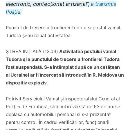
electronic, confecționat artizanal”,
a transmis
Poliția.
Punctul de trecere a frontierei Tudora și postul vamal
Tudora și-au reluat activitatea.
ȘTIREA INIȚIALĂ (13:03)
Activitatea postului vamal
Tudora și a punctului de trecere a frontierei Tudora
fost suspendată. S-a întâmplat după ce un cetățean
al Ucrainei ar fi încercat să introducă în R. Moldova un
dispozitiv exploziv.
Potrivit Serviciului Vamal și Inspectoratului General al
Poliției de Frontieră, străinul în vârstă de 63 de ani se
deplasa cu automobilul personal și s-a prezentat
pentru control. În cadrul verificărilor, funcționarii
vamali și polițiștii de frontieră au depistat în bagajul