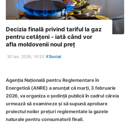
Decizia finală privind tariful la gaz
pentru cetățeni - iată când vor
afla moldovenii noul preț
#
30 ian. 2026, 14:50
Social
Agenția Națională pentru Reglementare în
Energetică (ANRE) a anunțat că marți, 3 februarie
2026, va organiza o ședință publică în cadrul căreia
urmează să examineze și să supună aprobare
proiectul noilor prețuri reglementate la gazele
naturale pentru consumatorii finali.