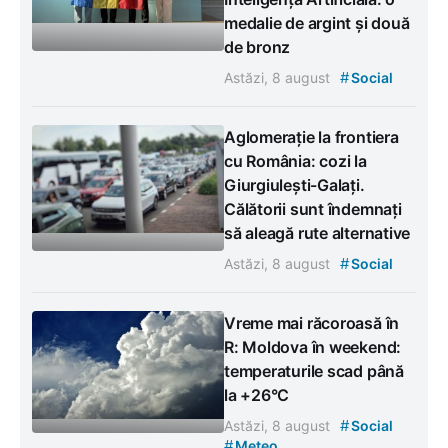
medalie de argint și două
de bronz
#
Astăzi, 8 august
Social
Aglomerație la frontiera
cu România: cozi la
Giurgiulești-Galați.
Călătorii sunt îndemnați
să aleagă rute alternative
#
Astăzi, 8 august
Social
Vreme mai răcoroasă în
R: Moldova în weekend:
temperaturile scad până
la +26°C
#
Astăzi, 8 august
Social
#
Meteo