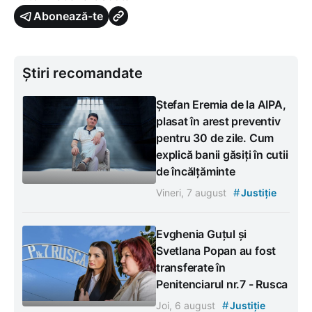
Abonează-te
Știri recomandate
Ștefan Eremia de la AIPA,
plasat în arest preventiv
pentru 30 de zile. Cum
explică banii găsiți în cutii
de încălțăminte
#
Vineri, 7 august
Justiție
Evghenia Guțul și
Svetlana Popan au fost
transferate în
Penitenciarul nr.7 - Rusca
#
Joi, 6 august
Justiție