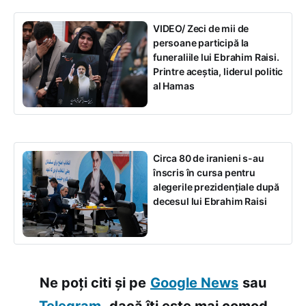
VIDEO/ Zeci de mii de
persoane participă la
funeraliile lui Ebrahim Raisi.
Printre aceștia, liderul politic
al Hamas
Circa 80 de iranieni s-au
înscris în cursa pentru
alegerile prezidențiale după
decesul lui Ebrahim Raisi
Ne poți citi și pe
Google News
sau
Telegram,
dacă îți este mai comod.