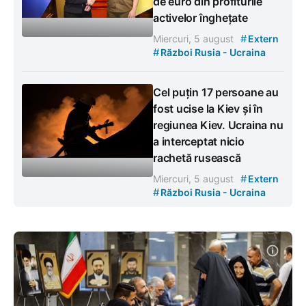
de euro din profiturile
activelor înghețate
#
Miercuri, 5 august
Extern
#
Război Rusia - Ucraina
Cel puțin 17 persoane au
fost ucise la Kiev și în
regiunea Kiev. Ucraina nu
a interceptat nicio
rachetă rusească
#
Miercuri, 5 august
Extern
#
Război Rusia - Ucraina