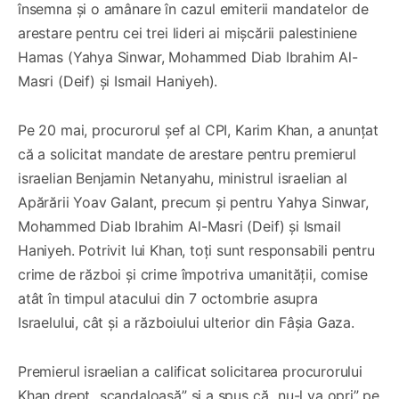
însemna și o amânare în cazul emiterii mandatelor de
arestare pentru cei trei lideri ai mișcării palestiniene
Hamas (Yahya Sinwar, Mohammed Diab Ibrahim Al-
Masri (Deif) și Ismail Haniyeh).
Pe 20 mai, procurorul șef al CPI, Karim Khan, a anunțat
că a solicitat mandate de arestare pentru premierul
israelian Benjamin Netanyahu, ministrul israelian al
Apărării Yoav Galant, precum și pentru Yahya Sinwar,
Mohammed Diab Ibrahim Al-Masri (Deif) și Ismail
Haniyeh. Potrivit lui Khan, toți sunt responsabili pentru
crime de război și crime împotriva umanității, comise
atât în timpul atacului din 7 octombrie asupra
Israelului, cât și a războiului ulterior din Fâșia Gaza.
Premierul israelian a calificat solicitarea procurorului
Khan drept „scandaloasă” și a spus că „nu-l va opri” pe