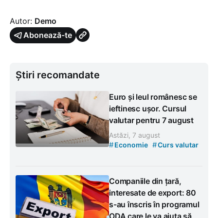
Autor:
Demo
Abonează-te
Știri recomandate
Euro și leul românesc se
ieftinesc ușor. Cursul
valutar pentru 7 august
Astăzi, 7 august
#
#
Economie
Curs valutar
Companiile din țară,
interesate de export: 80
s-au înscris în programul
ODA care le va ajuta să