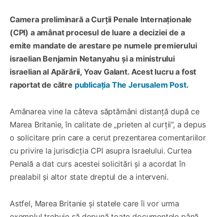
Camera preliminară a Curții Penale Internaționale
(CPI) a amânat procesul de luare a deciziei de a
emite mandate de arestare pe numele premierului
israelian Benjamin Netanyahu și a ministrului
israelian al Apărării, Yoav Galant. Acest lucru a fost
raportat de către
publicația The Jerusalem Post
.
Amânarea vine la câteva săptămâni distanță după ce
Marea Britanie, în calitate de „prieten al curții”, a depus
o solicitare prin care a cerut prezentarea comentariilor
cu privire la jurisdicția CPI asupra Israelului. Curtea
Penală a dat curs acestei solicitări și a acordat în
prealabil și altor state dreptul de a interveni.
Astfel, Marea Britanie și statele care îi vor urma
exemplul trebuie să depună toate documentele până