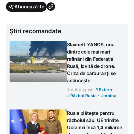
Abonează-te
Știri recomandate
Slavneft-YANOS, una
dintre cele mai mari
rafinării din Federația
Rusă, lovită de drone.
Criza de carburanți se
adâncește
#
Joi, 6 august
Extern
#
Război Rusia - Ucraina
Rusia plătește pentru
războiul său. UE trimite
Ucrainei încă 1,4 miliarde