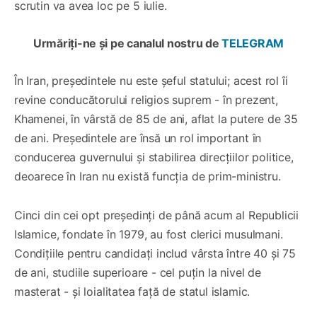
scrutin va avea loc pe 5 iulie.
Urmăriți-ne și pe canalul nostru de
TELEGRAM
În Iran, președintele nu este șeful statului; acest rol îi
revine conducătorului religios suprem - în prezent,
Khamenei, în vârstă de 85 de ani, aflat la putere de 35
de ani. Președintele are însă un rol important în
conducerea guvernului şi stabilirea direcțiilor politice,
deoarece în Iran nu există funcția de prim-ministru.
Cinci din cei opt președinți de până acum al Republicii
Islamice, fondate în 1979, au fost clerici musulmani.
Condițiile pentru candidați includ vârsta între 40 şi 75
de ani, studiile superioare - cel puțin la nivel de
masterat - şi loialitatea față de statul islamic.