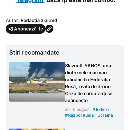
Autor:
Redacția ziar.md
Abonează-te
Știri recomandate
Slavneft-YANOS, una
dintre cele mai mari
rafinării din Federația
Rusă, lovită de drone.
Criza de carburanți se
adâncește
#
Joi, 6 august
Extern
#
Război Rusia - Ucraina