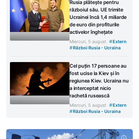
Rusia plătește pentru
războiul său. UE trimite
Ucrainei încă 1,4 miliarde
de euro din profiturile
activelor înghețate
#
Miercuri, 5 august
Extern
#
Război Rusia - Ucraina
Cel puțin 17 persoane au
fost ucise la Kiev și în
regiunea Kiev. Ucraina nu
a interceptat nicio
rachetă rusească
#
Miercuri, 5 august
Extern
#
Război Rusia - Ucraina