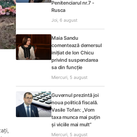
Penitenciarul nr.7 -
Rusca
Joi, 6 august
Maia Sandu
comentează demersul
inițiat de Ion Chicu
privind suspendarea
sa din funcție
Miercuri, 5 august
Guvernul prezintă joi
noua politică fiscală.
Vasile Tofan: „Vom
taxa munca mai puțin
și viciile mai mult”
ați,
Miercuri, 5 august