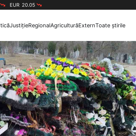
EUR
20.05
itică
Justiție
Regional
Agricultură
Extern
Toate știrile