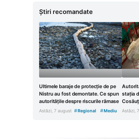
Știri recomandate
Ultimele baraje de protecție de pe
Autorit
Nistru au fost demontate. Ce spun
stația 
autoritățile despre riscurile rămase
Cosăuț
#
#
Astăzi, 7 august
Regional
Mediu
Astăzi, 