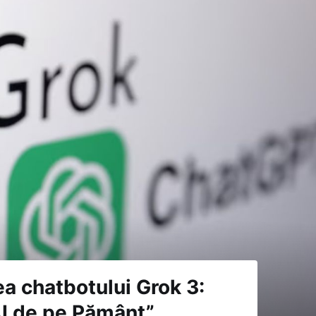
a chatbotului Grok 3:
 AI de pe Pământ”