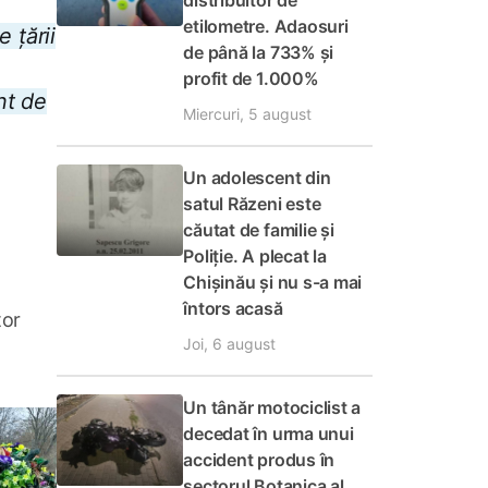
distribuitor de
etilometre. Adaosuri
 țării
de până la 733% și
profit de 1.000%
nt de
Miercuri, 5 august
Un adolescent din
satul Răzeni este
căutat de familie și
Poliție. A plecat la
Chișinău și nu s-a mai
întors acasă
tor
Joi, 6 august
Un tânăr motociclist a
decedat în urma unui
accident produs în
sectorul Botanica al