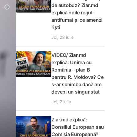
de autobuz? Ziar.md
explică noile reguli
antifumat și ce amenzi
riști
Joi, 23 iulie
VIDEO/ Ziar.md
explică: Unirea cu
România – plan B
pentru R. Moldova? Ce
s-ar schimba dacă am
deveni un singur stat
Joi, 2 iulie
Ziar.md explică:
Consiliul European sau
Comisia Europeană?