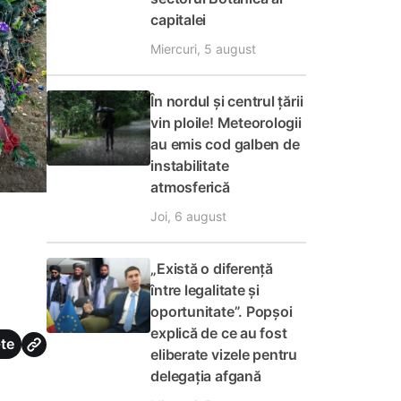
capitalei
Miercuri, 5 august
În nordul și centrul țării
vin ploile! Meteorologii
au emis cod galben de
instabilitate
atmosferică
Joi, 6 august
„Există o diferență
între legalitate și
oportunitate”. Popșoi
explică de ce au fost
te
eliberate vizele pentru
delegația afgană