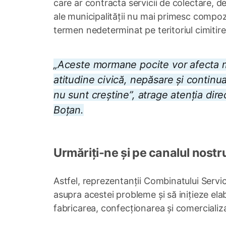
care ar contracta servicii de colectare, de
ale municipalității nu mai primesc compoziț
termen nedeterminat pe teritoriul cimitire
„Aceste mormane pocite vor afecta mu
atitudine civică, nepăsare și continua
nu sunt creștine”, atrage atenția dir
Boțan.
Urmăriți-ne și pe canalul nostr
Astfel, reprezentanții Combinatului Servic
asupra acestei probleme și să inițieze ela
fabricarea, confecționarea și comercializar