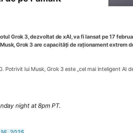
ul Grok 3, dezvoltat de xAI, va fi lansat pe 17 februar
ui Musk, Grok 3 are capacități de raționament extrem d
0. Potrivit lui Musk, Grok 3 este „cel mai inteligent AI d
nday night at 8pm PT.
 16, 2025