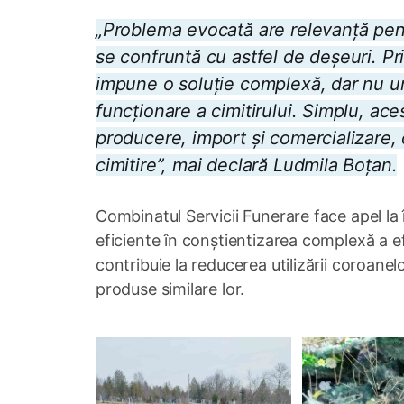
„Problema evocată are relevanță pentru
se confruntă cu astfel de deșeuri. Pr
impune o soluție complexă, dar nu un
funcționare a cimitirului. Simplu, ace
producere, import și comercializare, d
cimitire”, mai declară Ludmila Boțan.
Combinatul Servicii Funerare face apel la
eficiente în conștientizarea complexă a ef
contribuie la reducerea utilizării coroanel
produse similare lor.