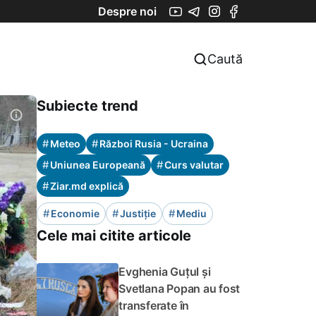
Despre noi
Caută
Subiecte trend
#
#
Meteo
Război Rusia - Ucraina
#
#
Uniunea Europeană
Curs valutar
#
Ziar.md explică
#
#
#
Economie
Justiție
Mediu
Cele mai citite articole
Evghenia Guțul și
Svetlana Popan au fost
transferate în