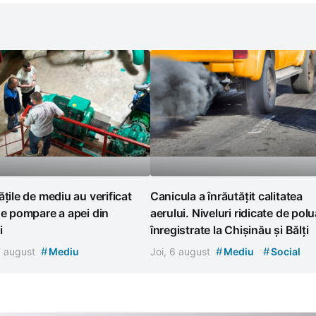
ățile de mediu au verificat
Canicula a înrăutățit calitatea
de pompare a apei din
aerului. Niveluri ridicate de polu
i
înregistrate la Chișinău și Bălți
#
#
#
7 august
Mediu
Joi, 6 august
Mediu
Social