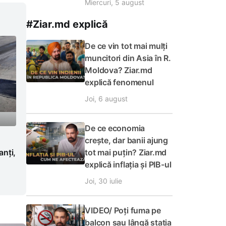
Miercuri, 5 august
#Ziar.md explică
De ce vin tot mai mulți
muncitori din Asia în R.
Moldova? Ziar.md
explică fenomenul
Joi, 6 august
De ce economia
crește, dar banii ajung
anți,
tot mai puțin? Ziar.md
explică inflația și PIB-ul
Joi, 30 iulie
VIDEO/ Poți fuma pe
balcon sau lângă stația