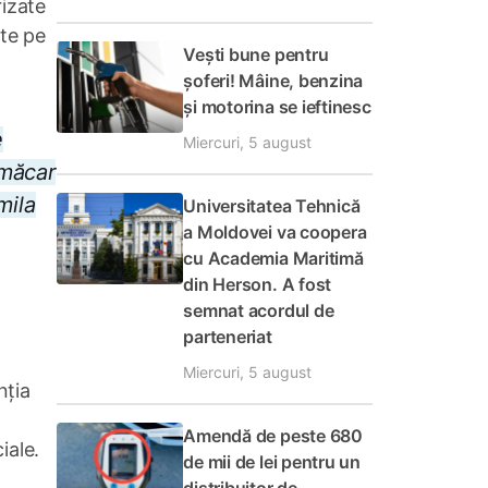
rizate
ate pe
Vești bune pentru
șoferi! Mâine, benzina
și motorina se ieftinesc
e
Miercuri, 5 august
 măcar
mila
Universitatea Tehnică
a Moldovei va coopera
cu Academia Maritimă
din Herson. A fost
semnat acordul de
parteneriat
Miercuri, 5 august
nția
Amendă de peste 680
iale.
de mii de lei pentru un