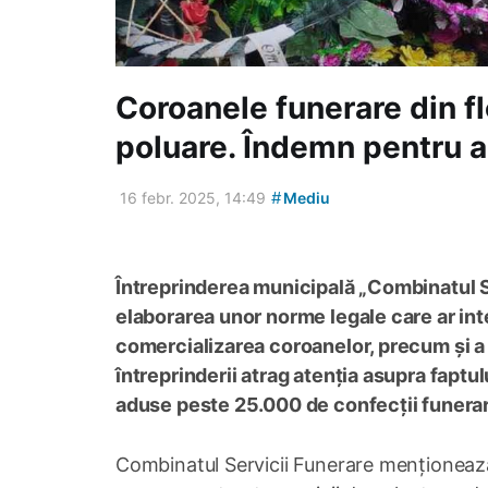
Coroanele funerare din flo
poluare. Îndemn pentru au
#
16 febr. 2025, 14:49
Mediu
Întreprinderea municipală „Combinatul Se
elaborarea unor norme legale care ar int
comercializarea coroanelor, precum și a c
întreprinderii atrag atenția asupra faptulu
aduse peste 25.000 de confecții funerare
Combinatul Servicii Funerare menționează