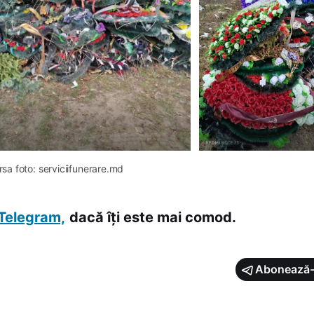
rsa foto: serviciifunerare.md
Telegram,
dacă îți este mai comod.
Abonează-