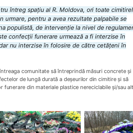
 întreg spațiu al R. Moldova, ori toate cimitirele
in urmare, pentru a avea rezultate palpabile se
a populistă, de intervenție la nivel de regulame
ste confecții funerare urmează a fi interzise în
ar nu interzise în folosire de către cetățeni în
 întreaga comunitate să întreprindă măsuri concrete și
ectelor de lungă durată a deșeurilor din cimitire și să
or funerare din materiale plastice nereciclabile și/sau al