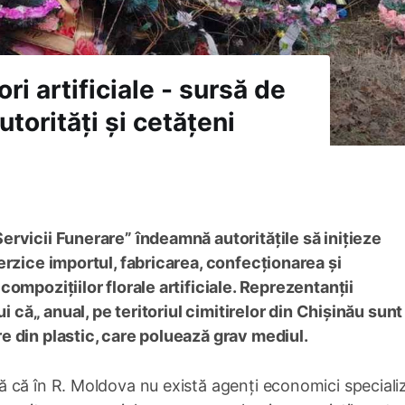
ri artificiale - sursă de
torități și cetățeni
rvicii Funerare” îndeamnă autoritățile să inițieze
erzice importul, fabricarea, confecționarea și
ompozițiilor florale artificiale. Reprezentanții
i că„ anual, pe teritoriul cimitirelor din Chișinău sunt
 din plastic, care poluează grav mediul.
 că în R. Moldova nu există agenți economici specializ