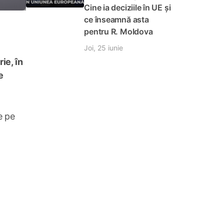
Cine ia deciziile în UE și
ce înseamnă asta
pentru R. Moldova
Joi, 25 iunie
ie, în
e
e pe