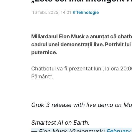
#
16 febr. 2025, 14:01
Tehnologie
Miliardarul Elon Musk a anunțat că chatbot
cadrul unei demonstrații live. Potrivit l
puternice.
Chatbotul va fi prezentat luni, la ora 20:0
Pământ”.
Grok 3 release with live demo on Mo
Smartest AI on Earth.
— Elon Musk (@elonmusk)
February