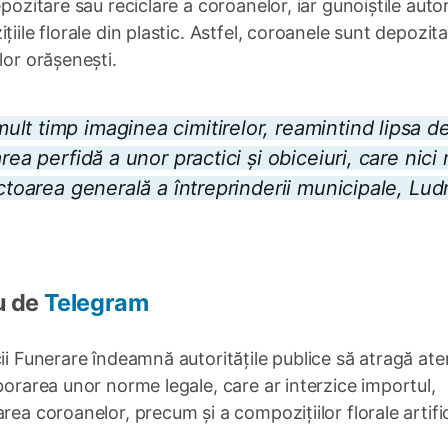
pozitare sau reciclare a coroanelor, iar gunoiștile auto
iile florale din plastic. Astfel, coroanele sunt depozit
lor orășenești.
lt timp imaginea cimitirelor, reamintind lipsa d
rea perfidă a unor practici și obiceiuri, care nici
ectoarea generală a întreprinderii municipale, Lud
u de
Telegram
ii Funerare îndeamnă autoritățile publice să atragă ate
borarea unor norme legale, care ar interzice importul,
ea coroanelor, precum și a compozițiilor florale artific