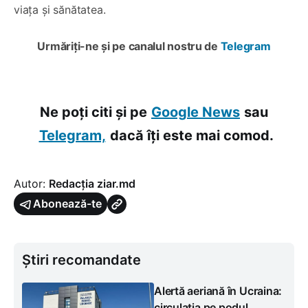
viața și sănătatea.
Urmăriți-ne și pe canalul nostru de
Telegram
Ne poți citi și pe
Google News
sau
Telegram,
dacă îți este mai comod.
Autor:
Redacția ziar.md
Abonează-te
Știri recomandate
Alertă aeriană în Ucraina:
circulația pe podul