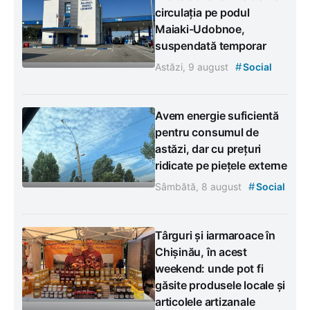
circulația pe podul
Maiaki-Udobnoe,
suspendată temporar
#
Astăzi, 9 august
Social
Avem energie suficientă
pentru consumul de
astăzi, dar cu prețuri
ridicate pe piețele externe
#
Sâmbătă, 8 august
Social
Târguri și iarmaroace în
Chișinău, în acest
weekend: unde pot fi
găsite produsele locale și
articolele artizanale