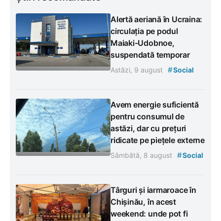
Alertă aeriană în Ucraina:
circulația pe podul
Maiaki-Udobnoe,
suspendată temporar
#
Astăzi, 9 august
Social
Avem energie suficientă
pentru consumul de
astăzi, dar cu prețuri
ridicate pe piețele externe
#
Sâmbătă, 8 august
Social
Târguri și iarmaroace în
Chișinău, în acest
weekend: unde pot fi