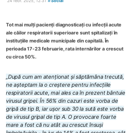
#
24 febr. 2025, 12:31
Social
Tot mai mulți pacienți diagnosticați cu infecții acute
ale căilor respiratorii superioare sunt spitalizați în
instituțiile medicale municipale din capitală. În
perioada 17-23 februarie, rata internărilor a crescut
cu circa 50%.
„După cum am atenționat și săptămâna trecută,
ne așteptam la o creștere pentru infecțiile
respiratorii acute, mai ales ca în prezent bântuie
virusul gripei. În 56% din cazuri este vorba de
gripă de tip B, iar ușor sub 30 la sută este vorba
de virusul gripal de tip A. O provocare foarte
mare a fost că nu atât au crescut însuși
îmbolnăvirile - în jur de 14% a fost creșterea, cât