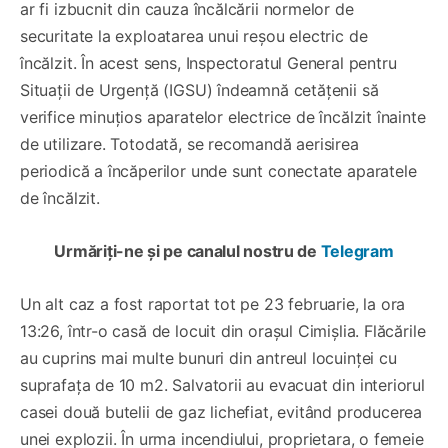
ar fi izbucnit din cauza încălcării normelor de
securitate la exploatarea unui reșou electric de
încălzit. În acest sens, Inspectoratul General pentru
Situații de Urgență (IGSU) îndeamnă cetățenii să
verifice minuțios aparatelor electrice de încălzit înainte
de utilizare. Totodată, se recomandă aerisirea
periodică a încăperilor unde sunt conectate aparatele
de încălzit.
Urmăriți-ne și pe canalul nostru de
Telegram
Un alt caz a fost raportat tot pe 23 februarie, la ora
13:26, într-o casă de locuit din orașul Cimișlia. Flăcările
au cuprins mai multe bunuri din antreul locuinței cu
suprafața de 10 m2. Salvatorii au evacuat din interiorul
casei două butelii de gaz lichefiat, evitând producerea
unei explozii. În urma incendiului, proprietara, o femeie