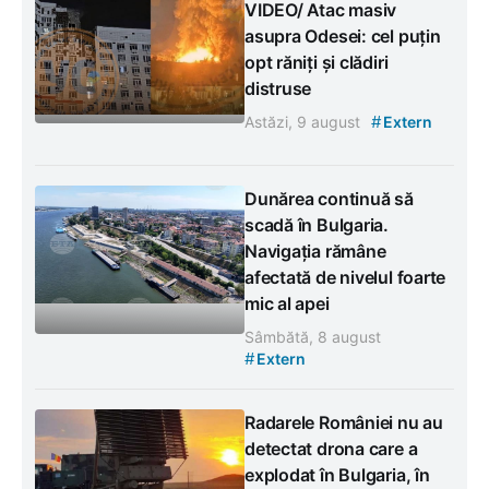
VIDEO/ Atac masiv
asupra Odesei: cel puțin
opt răniți și clădiri
distruse
#
Astăzi, 9 august
Extern
Dunărea continuă să
scadă în Bulgaria.
Navigația rămâne
afectată de nivelul foarte
mic al apei
Sâmbătă, 8 august
#
Extern
Radarele României nu au
detectat drona care a
explodat în Bulgaria, în