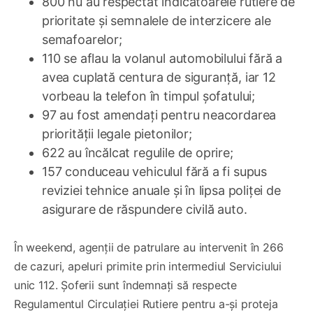
800 nu au respectat indicatoarele rutiere de
prioritate și semnalele de interzicere ale
semafoarelor;
110 se aflau la volanul automobilului fără a
avea cuplată centura de siguranță, iar 12
vorbeau la telefon în timpul șofatului;
97 au fost amendați pentru neacordarea
priorității legale pietonilor;
622 au încălcat regulile de oprire;
157 conduceau vehiculul fără a fi supus
reviziei tehnice anuale și în lipsa poliței de
asigurare de răspundere civilă auto.
În weekend, agenții de patrulare au intervenit în 266
de cazuri, apeluri primite prin intermediul Serviciului
unic 112. Șoferii sunt îndemnați să respecte
Regulamentul Circulației Rutiere pentru a-și proteja