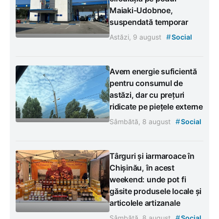
Maiaki-Udobnoe,
suspendată temporar
#
Astăzi, 9 august
Social
Avem energie suficientă
pentru consumul de
astăzi, dar cu prețuri
ridicate pe piețele externe
#
Sâmbătă, 8 august
Social
Târguri și iarmaroace în
Chișinău, în acest
weekend: unde pot fi
găsite produsele locale și
articolele artizanale
#
Sâmbătă, 8 august
Social