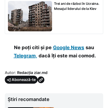
Trei ani de război în Ucraina.
Mesajul liderului de la Kiev
Ne poți citi și pe
Google News
sau
Telegram,
dacă îți este mai comod.
Autor:
Redacția ziar.md
Abonează-te
Știri recomandate