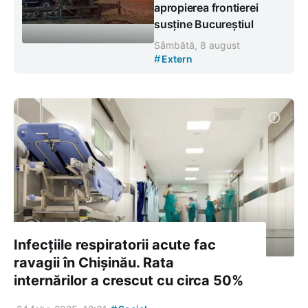
apropierea frontierei
susține Bucureștiul
Sâmbătă, 8 august
#
Extern
Infecțiile respiratorii acute fac
ravagii în Chișinău. Rata
internărilor a crescut cu circa 50%