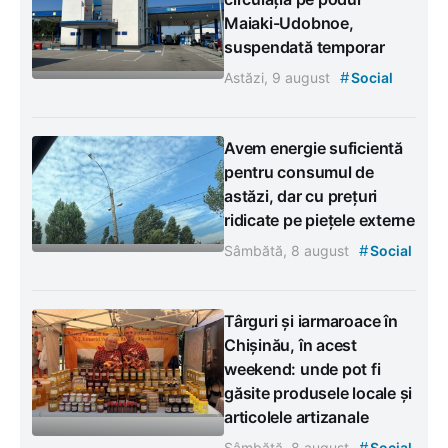
Maiaki-Udobnoe,
suspendată temporar
#
Astăzi, 9 august
Social
Avem energie suficientă
pentru consumul de
astăzi, dar cu prețuri
ridicate pe piețele externe
#
Sâmbătă, 8 august
Social
Târguri și iarmaroace în
Chișinău, în acest
weekend: unde pot fi
găsite produsele locale și
articolele artizanale
#
Sâmbătă, 8 august
Social