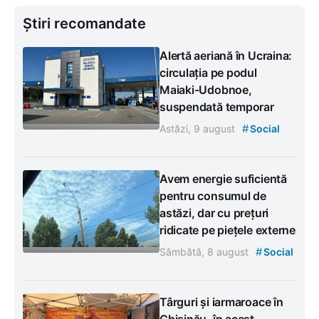
Știri recomandate
Alertă aeriană în Ucraina:
circulația pe podul
Maiaki-Udobnoe,
suspendată temporar
#
Astăzi, 9 august
Social
Avem energie suficientă
pentru consumul de
astăzi, dar cu prețuri
ridicate pe piețele externe
#
Sâmbătă, 8 august
Social
Târguri și iarmaroace în