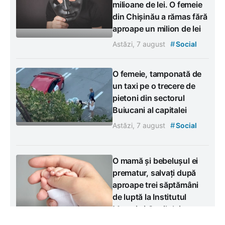
milioane de lei. O femeie
din Chișinău a rămas fără
aproape un milion de lei
#
Astăzi, 7 august
Social
O femeie, tamponată de
un taxi pe o trecere de
pietoni din sectorul
Buiucani al capitalei
#
Astăzi, 7 august
Social
O mamă și bebelușul ei
prematur, salvați după
aproape trei săptămâni
de luptă la Institutul
Mamei și Copilului
#
Astăzi, 7 august
Social