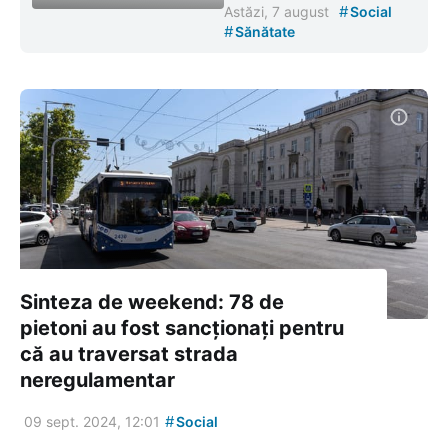
#
Astăzi, 7 august
Social
#
Sănătate
Sinteza de weekend: 78 de
pietoni au fost sancționați pentru
că au traversat strada
neregulamentar
#
09 sept. 2024, 12:01
Social