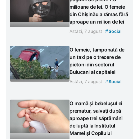
milioane de lei. O femeie
din Chișinău a rămas fără
aproape un milion de lei
#
Astăzi, 7 august
Social
O femeie, tamponată de
un taxi pe o trecere de
pietoni din sectorul
Buiucani al capitalei
#
Astăzi, 7 august
Social
O mamă și bebelușul ei
prematur, salvați după
aproape trei săptămâni
de luptă la Institutul
Mamei și Copilului