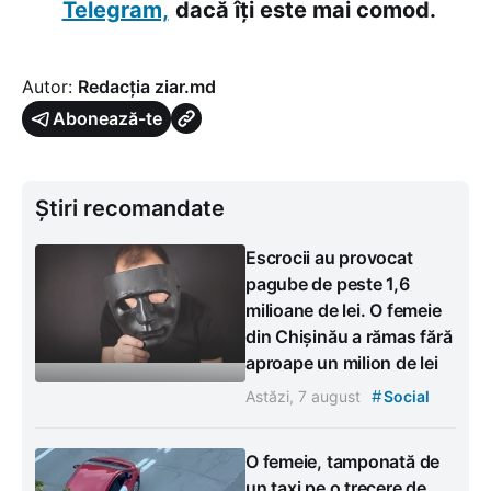
Telegram,
dacă îți este mai comod.
Autor:
Redacția ziar.md
Abonează-te
Știri recomandate
Escrocii au provocat
pagube de peste 1,6
milioane de lei. O femeie
din Chișinău a rămas fără
aproape un milion de lei
#
Astăzi, 7 august
Social
O femeie, tamponată de
un taxi pe o trecere de