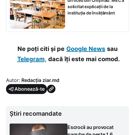
un liceu din Chișinău. MEC a
solicitat explicații de la
instituția de învățământ
Ne poți citi și pe
Google News
sau
Telegram,
dacă îți este mai comod.
Autor:
Redacția ziar.md
Abonează-te
Știri recomandate
Escrocii au provocat
pagube de peste 1,6