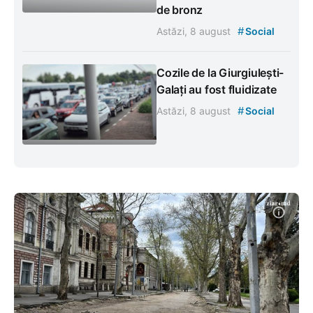
de bronz
#
Astăzi, 8 august
Social
Cozile de la Giurgiulești-
Galați au fost fluidizate
#
Astăzi, 8 august
Social