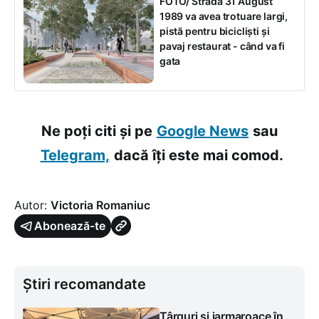
FOTO/ Strada 31 August
1989 va avea trotuare largi,
pistă pentru bicicliști și
pavaj restaurat - când va fi
gata
Ne poți citi și pe
Google News
sau
Telegram,
dacă îți este mai comod.
Autor:
Victoria Romaniuc
Abonează-te
Știri recomandate
Târguri și iarmaroace în