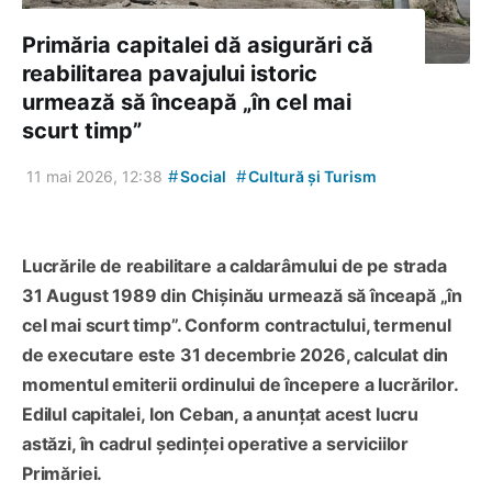
Primăria capitalei dă asigurări că
reabilitarea pavajului istoric
urmează să înceapă „în cel mai
scurt timp”
#
#
11 mai 2026, 12:38
Social
Cultură și Turism
Lucrările de reabilitare a caldarâmului de pe strada
31 August 1989 din Chișinău urmează să înceapă „în
cel mai scurt timp”. Conform contractului, termenul
de executare este 31 decembrie 2026, calculat din
momentul emiterii ordinului de începere a lucrărilor.
Edilul capitalei, Ion Ceban, a anunțat acest lucru
astăzi, în cadrul ședinței operative a serviciilor
Primăriei.