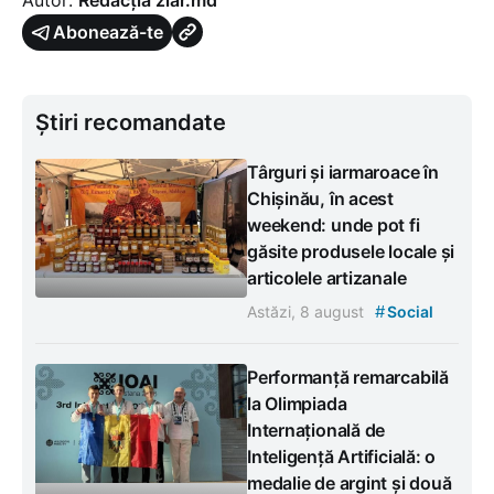
Abonează-te
Știri recomandate
Târguri și iarmaroace în
Chișinău, în acest
weekend: unde pot fi
găsite produsele locale și
articolele artizanale
#
Astăzi, 8 august
Social
Performanță remarcabilă
la Olimpiada
Internațională de
Inteligență Artificială: o
medalie de argint și două