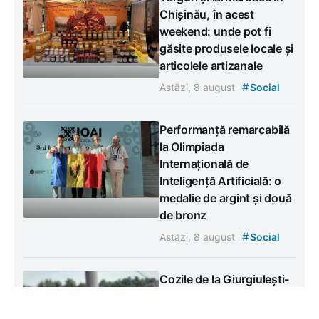
Chișinău, în acest
weekend: unde pot fi
găsite produsele locale și
articolele artizanale
#
Astăzi, 8 august
Social
Performanță remarcabilă
la Olimpiada
Internațională de
Inteligență Artificială: o
medalie de argint și două
de bronz
#
Astăzi, 8 august
Social
Cozile de la Giurgiulești-
Galați au fost fluidizate
#
Astăzi, 8 august
Social