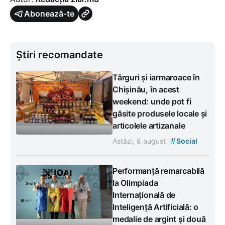
Abonează-te
Știri recomandate
Târguri și iarmaroace în
Chișinău, în acest
weekend: unde pot fi
găsite produsele locale și
articolele artizanale
#
Astăzi, 8 august
Social
Performanță remarcabilă
la Olimpiada
Internațională de
Inteligență Artificială: o
medalie de argint și două