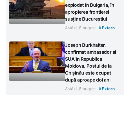
explodat în Bulgaria, în
apropierea frontierei
susține Bucureștiul
#
Astăzi, 8 august
Extern
Joseph Burkhalter,
confirmat ambasador al
SUA în Republica
Moldova. Postul de la
Chișinău este ocupat
după aproape doi ani
#
Astăzi, 8 august
Extern