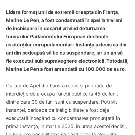
Lidera formațiunii de extremă dreapta din Franța,
Marine Le Pen, a fost condamnată în apel la trei ani
de închisoare în dosarul privind deturnarea
fondurilor Parlamentului European destinate
asistenților europarlamentari. Instanța a decis ca doi
ani din pedeapsă să fie cu suspendare, iar un an să
fie executat sub supraveghere electronică. Totodată,
Marine Le Pen a fost amendată cu 100.000 de euro.
Curtea de Apel din Paris a redus și perioada de
interdicție de a ocupa funcții publice la 45 de luni,
dintre care 30 de luni sunt cu suspendare. Potrivit
instanței, perioada de ineligibilitate a fost deja
executată începând cu condamnarea pronunțată în
primă instanță, în martie 2025. În urma acestei decizii,
Le Pen, are posibilitatea să candideze la alegerile