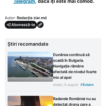
Telegram,
dacă îți este mai comod.
Autor:
Redacția ziar.md
Abonează-te
Știri recomandate
Dunărea continuă să
scadă în Bulgaria.
Navigația rămâne
afectată de nivelul foarte
mic al apei
#
Astăzi, 8 august
Extern
Radarele României nu au
detectat drona care a