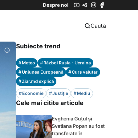
Despre noi
Caută
Subiecte trend
#
#
Meteo
Război Rusia - Ucraina
#
#
Uniunea Europeană
Curs valutar
#
Ziar.md explică
#
#
#
Economie
Justiție
Mediu
Cele mai citite articole
Evghenia Guțul și
Svetlana Popan au fost
transferate în