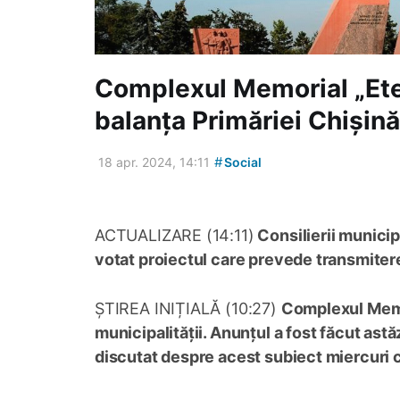
Complexul Memorial „Eter
balanța Primăriei Chișin
#
18 apr. 2024, 14:11
Social
ACTUALIZARE (14:11)
Consilierii municip
votat proiectul care prevede transmitere
ȘTIREA INIȚIALĂ (10:27)
Complexul Memor
municipalității. Anunțul a fost făcut astă
discutat despre acest subiect miercuri cu