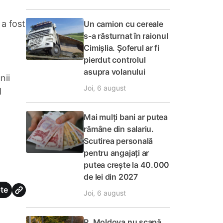
 a fost
Un camion cu cereale
s-a răsturnat în raionul
Cimișlia. Șoferul ar fi
pierdut controlul
asupra volanului
nii
Joi, 6 august
l
Mai mulți bani ar putea
rămâne din salariu.
Scutirea personală
pentru angajați ar
putea crește la 40.000
de lei din 2027
te
Joi, 6 august
R. Moldova nu scapă