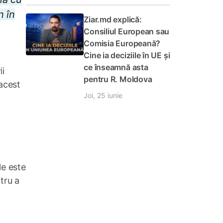
n în
Ziar.md explică:
Consiliul European sau
Comisia Europeană?
Cine ia deciziile în UE și
ce înseamnă asta
ii
pentru R. Moldova
 acest
Joi, 25 iunie
le este
tru a