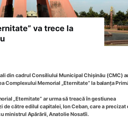
nitate” va trece la
ău
ali din cadrul Consiliului Municipal Chișinău (CMC) a
a Complexului Memorial „Eternitate” la balanța Primă
ial „Eternitate” ar urma să treacă în gestiunea
zi de către edilul capitalei, Ion Ceban, care a precizat 
 ministrul Apărării, Anatolie Nosatîi.