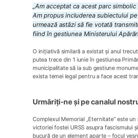
„Am acceptat ca acest parc simbolic p
Am propus includerea subiectului pe
urmează astăzi să fie votată transmite
fiind în gestiunea Ministerului Apără
O inițiativă similară a existat și anul tre
putea trece din 1 iunie în gestiunea Primăr
municipalitate să ia sub gestiune monumen
exista temei legal pentru a face acest tra
Urmăriți-ne și pe canalul nostr
Complexul Memorial „Eternitate” este un
victoriei fostei URSS asupra fascismului și
bucură de un element aparte – focul veşnic