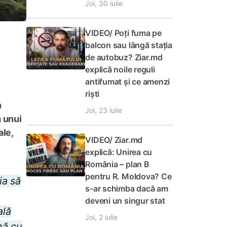
Joi, 30 iulie
VIDEO/ Poți fuma pe
balcon sau lângă stația
de autobuz? Ziar.md
explică noile reguli
antifumat și ce amenzi
riști
n
Joi, 23 iulie
a unui
ale,
VIDEO/ Ziar.md
explică: Unirea cu
România – plan B
pentru R. Moldova? Ce
ia să
s-ar schimba dacă am
deveni un singur stat
ală
Joi, 2 iulie
nă cu