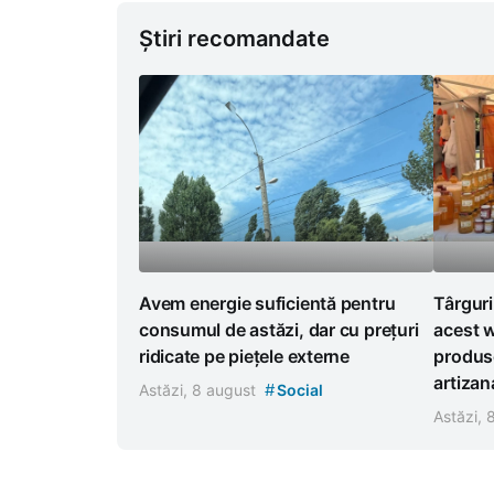
Știri recomandate
Avem energie suficientă pentru
Târguri
consumul de astăzi, dar cu prețuri
acest w
ridicate pe piețele externe
produse
artizan
#
Astăzi, 8 august
Social
Astăzi,