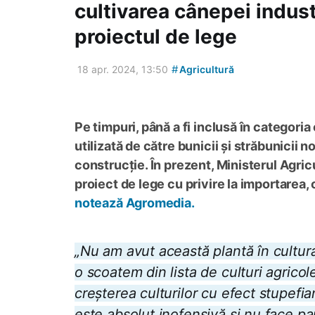
cultivarea cânepei indust
proiectul de lege
#
18 apr. 2024, 13:50
Agricultură
Pe timpuri, până a fi inclusă în categoria
utilizată de către bunicii și străbunicii n
construcție. În prezent, Ministerul Agric
proiect de lege cu privire la importarea,
notează Agromedia.
„Nu am avut această plantă în cultura
o scoatem din lista de culturi agricol
creșterea culturilor cu efect stupefia
este absolut inofensivă și nu face p