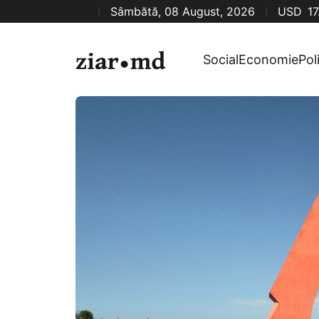
Sâmbătă, 08 August, 2026
USD
17
Social
Economie
Pol