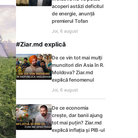
acoperi astăzi deficitul
de energie, anunță
premierul Tofan
Joi, 6 august
#Ziar.md explică
De ce vin tot mai mulți
muncitori din Asia în R.
Moldova? Ziar.md
explică fenomenul
Joi, 6 august
De ce economia
crește, dar banii ajung
tot mai puțin? Ziar.md
explică inflația și PIB-ul