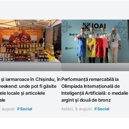
 și iarmaroace în Chișinău, în
Performanță remarcabilă la
eekend: unde pot fi găsite
Olimpiada Internațională de
le locale și articolele
Inteligență Artificială: o medalie
ale
argint și două de bronz
#
#
 8 august
Social
Astăzi, 8 august
Social