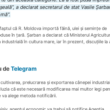
eală”, a declarat secretarul de stat Vasile Șarba
rnă”.
e faptul că R. Moldova importă făină, ulei și semințe de
duse în țară. Șarban a declarat că Ministerul Agricultur
dustrială în cultura mare, iar în prezent, discuțiile la
u de
Telegram
 cultivarea, prelucrarea și exportarea cânepei industria
oncluzia că este necesară modificarea mai multor legi pen
e va alege metoda notificării.
misiv, agentul economic va trebui să notifice Agenția