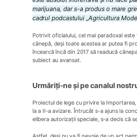
marijuana, dar s-a produs o mare greș
cadrul podcastului „Agricultura Mode
Potrivit oficialului, cel mai paradoxal est
cânepă, deși toate acestea ar putea fi pro
încearcă încă din 2017 să readucă cânepa in
subiect au avansat.
Urmăriți-ne și pe canalul nostr
Proiectul de lege cu privire la Importarea,
la a II-a avizare. Întrucât s-a ajuns la c
elibera autorizații speciale, s-a decis că s
Astfel, deși nu va fi nevoie de un act per