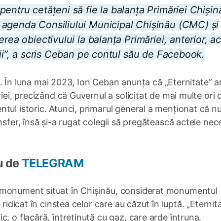
entru cetățeni să fie la balanța Primăriei Chișin
 agenda Consiliului Municipal Chișinău (CMC) și
rea obiectivului la balanța Primăriei, anterior, a
rii”, a scris Ceban pe contul său de Facebook.
cut. În luna mai 2023, Ion Ceban anunța că „Eternitate” a
iei, precizând că Guvernul a solicitat de mai multe ori d
tul istoric. Atunci, primarul general a menționat că n
nsfer, însă și-a rugat colegii să pregătească actele nec
u de
TELEGRAM
 monument situat în Chișinău, considerat monumentul
 ridicat în cinstea celor care au căzut în luptă. „Eternit
, o flacără, întreţinută cu gaz, care arde întruna.