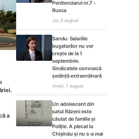
Penitenciarul nr.7 -
Rusca
Joi, 6 august
Sandu: Salariile
bugetarilor nu vor
crește de la 1
septembrie.
Sindicatele convoacă
ședință extraordinară
u
Vineri, 7 august
riei.
Un adolescent din
satul Răzeni este
că a
căutat de familie și
Poliție. A plecat la
Chișinău și nu s-a mai