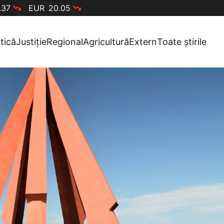
.37
EUR
20.05
itică
Justiție
Regional
Agricultură
Extern
Toate știrile