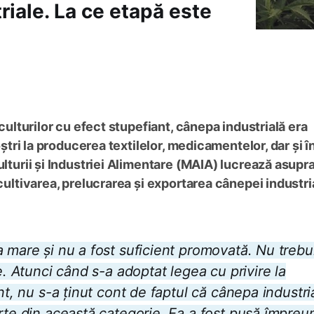
riale. La ce etapă este
 culturilor cu efect stupefiant, cânepa industrială era
oștri la producerea textilelor, medicamentelor, dar și î
ulturii și Industriei Alimentare (MAIA) lucrează asupr
 cultivarea, prelucrarea și exportarea cânepei industri
 mare și nu a fost suficient promovată. Nu trebu
e. Atunci când s-a adoptat legea cu privire la
nt, nu s-a ținut cont de faptul că cânepa industri
arte din această categorie. Ea a fost pusă împreu