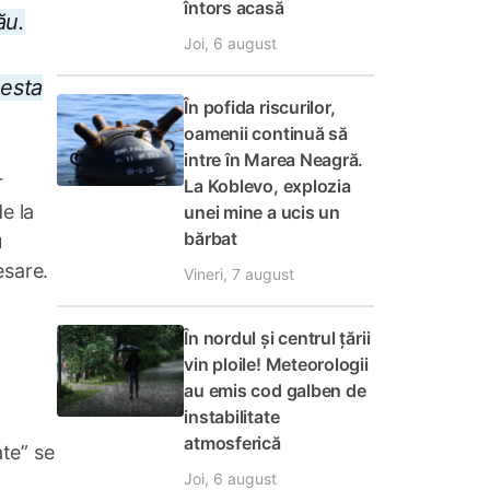
întors acasă
ău.
Joi, 6 august
cesta
În pofida riscurilor,
oamenii continuă să
intre în Marea Neagră.
r
La Koblevo, explozia
e la
unei mine a ucis un
bărbat
u
esare.
Vineri, 7 august
În nordul și centrul țării
vin ploile! Meteorologii
au emis cod galben de
instabilitate
atmosferică
ate” se
Joi, 6 august