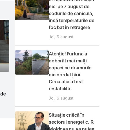
nici pe 7 august de
codurile de caniculă,
însă temperaturile de
foc bat în retragere
Joi, 6 august
Atenție! Furtuna a
doborât mai mulți
copaci pe drumurile
din nordul țării.
Circulația a fost
restabilită
 de
Joi, 6 august
Situație critică în
sectorul energetic. R.
Moldova nu va putea