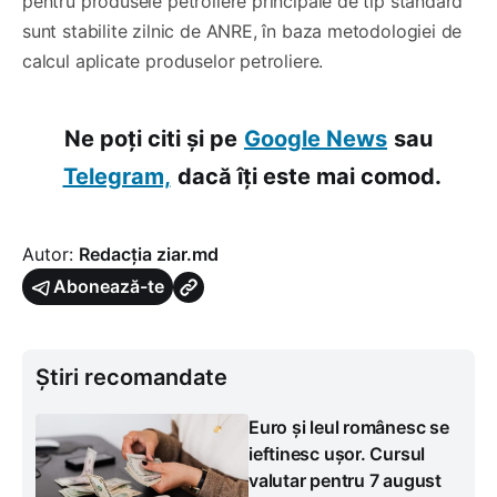
pentru produsele petroliere principale de tip standard
sunt stabilite zilnic de ANRE, în baza metodologiei de
calcul aplicate produselor petroliere.
Ne poți citi și pe
Google News
sau
Telegram,
dacă îți este mai comod.
Autor:
Redacția ziar.md
Abonează-te
Știri recomandate
Euro și leul românesc se
ieftinesc ușor. Cursul
valutar pentru 7 august