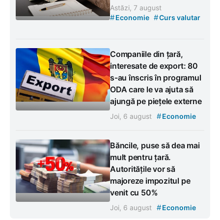
Astăzi, 7 august
#
#
Economie
Curs valutar
Companiile din țară,
interesate de export: 80
s-au înscris în programul
ODA care le va ajuta să
ajungă pe piețele externe
#
Joi, 6 august
Economie
Băncile, puse să dea mai
mult pentru țară.
Autoritățile vor să
majoreze impozitul pe
venit cu 50%
#
Joi, 6 august
Economie