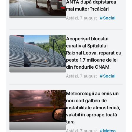
ANTA după depistarea
mai multor încălcări
#
Astăzi, 7 august
Social
Acoperișul blocului
curativ al Spitalului
Raional Leova, reparat cu
peste 1,7 milioane de lei
din fondurile CNAM
#
Astăzi, 7 august
Social
Meteorologii au emis un
nou cod galben de
instabilitate atmosferică,
valabil în aproape toată
țara
#
Astăzi, 7 august
Meteo