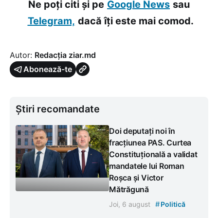
Ne poți citi și pe
Google News
sau
Telegram,
dacă îți este mai comod.
Autor:
Redacția ziar.md
Abonează-te
Știri recomandate
Doi deputați noi în
fracțiunea PAS. Curtea
Constituțională a validat
mandatele lui Roman
Roșca și Victor
Mătrăgună
#
Joi, 6 august
Politică