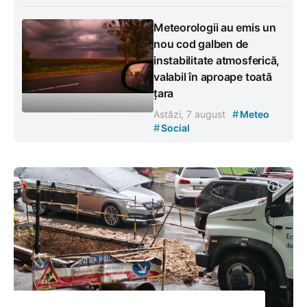
Meteorologii au emis un
nou cod galben de
instabilitate atmosferică,
valabil în aproape toată
țara
#
Astăzi, 7 august
Meteo
#
Social