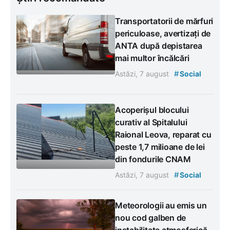
Transportatorii de mărfuri
periculoase, avertizați de
ANTA după depistarea
mai multor încălcări
#
Astăzi, 7 august
Social
Acoperișul blocului
curativ al Spitalului
Raional Leova, reparat cu
peste 1,7 milioane de lei
din fondurile CNAM
#
Astăzi, 7 august
Social
Meteorologii au emis un
nou cod galben de