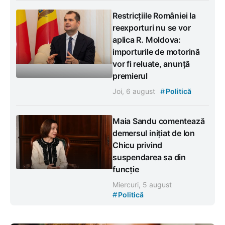
Restricțiile României la
reexporturi nu se vor
aplica R. Moldova:
importurile de motorină
vor fi reluate, anunță
premierul
#
Joi, 6 august
Politică
Maia Sandu comentează
demersul inițiat de Ion
Chicu privind
suspendarea sa din
funcție
Miercuri, 5 august
#
Politică