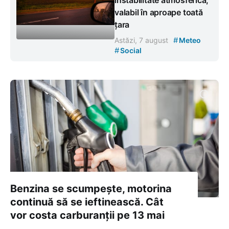
instabilitate atmosferică,
valabil în aproape toată
țara
#
Astăzi, 7 august
Meteo
#
Social
Benzina se scumpește, motorina
continuă să se ieftinească. Cât
vor costa carburanții pe 13 mai