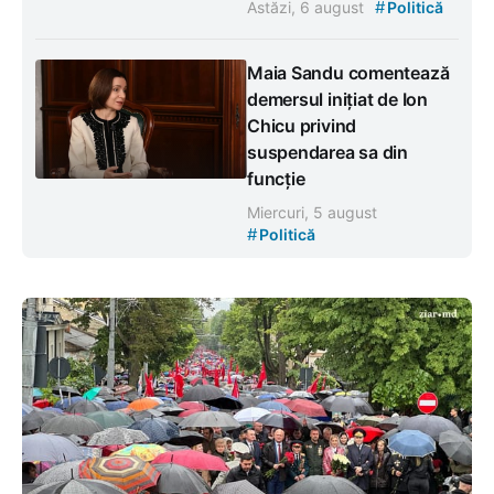
#
Astăzi, 6 august
Politică
Maia Sandu comentează
demersul inițiat de Ion
Chicu privind
suspendarea sa din
funcție
Miercuri, 5 august
#
Politică