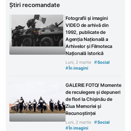
Știri recomandate
Fotografii și imagini
VIDEO de arhivă din
1992, publicate de
Agenția Națională a
Arhivelor și Filmoteca
Națională Istorică
#
Luni, 2 martie
Social
#
În imagini
GALERIE FOTO/ Momente
de reculegere și depuneri
de flori la Chișinău de
Ziua Memoriei și
Recunoștinței
#
Luni, 2 martie
Social
#
În imagini