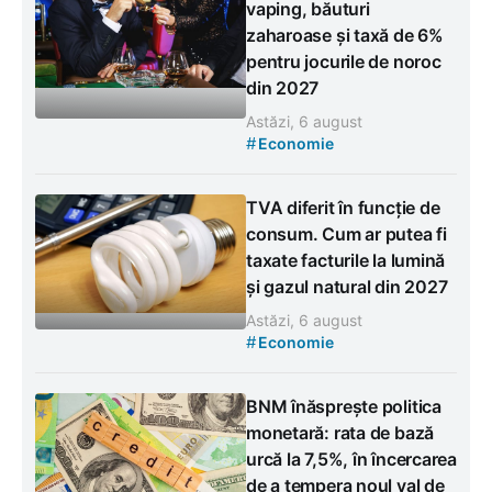
vaping, băuturi
zaharoase și taxă de 6%
pentru jocurile de noroc
din 2027
Astăzi, 6 august
#
Economie
TVA diferit în funcție de
consum. Cum ar putea fi
taxate facturile la lumină
și gazul natural din 2027
Astăzi, 6 august
#
Economie
BNM înăsprește politica
monetară: rata de bază
urcă la 7,5%, în încercarea
de a tempera noul val de