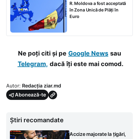
R. Moldova a fost acceptată
în Zona Unică de Plăți în
Euro
Ne poți citi și pe
Google News
sau
Telegram,
dacă îți este mai comod.
Autor:
Redacția ziar.md
Abonează-te
Știri recomandate
Accize majorate la țigări,