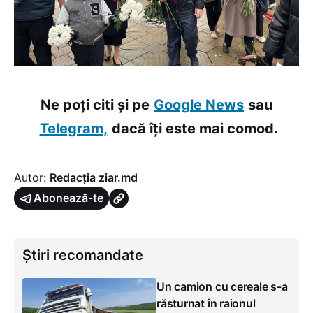
Ne poți citi și pe
Google News
sau
Telegram,
dacă îți este mai comod.
Autor:
Redacția ziar.md
Abonează-te
Știri recomandate
Un camion cu cereale s-a
răsturnat în raionul