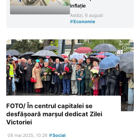
inflație
Astăzi, 6 august
#
Economie
FOTO/ În centrul capitalei se
desfășoară marșul dedicat Zilei
Victoriei
#
09 mai 2025, 10:28
Social