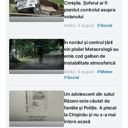
Cimișlia. Șoferul ar fi
pierdut controlul asupra
volanului
#
Astăzi, 6 august
Social
În nordul și centrul țării
vin ploile! Meteorologii au
emis cod galben de
instabilitate atmosferică
#
Astăzi, 6 august
Meteo
#
Social
Un adolescent din satul
Răzeni este căutat de
familie și Poliție. A plecat
la Chișinău și nu s-a mai
întors acasă