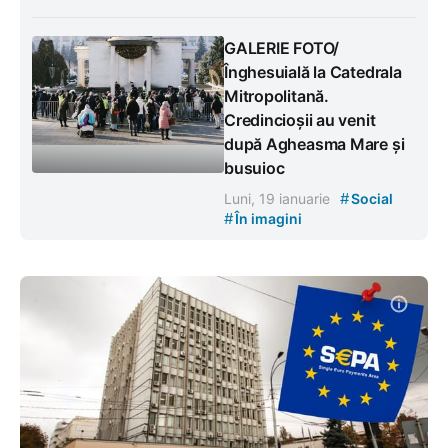
GALERIE FOTO/
Înghesuială la Catedrala
Mitropolitană.
Credincioșii au venit
după Agheasma Mare și
busuioc
#
Luni, 19 ianuarie
Social
#
În imagini