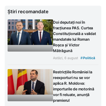
Știri recomandate
Doi deputați noi în
fracțiunea PAS. Curtea
Constituțională a validat
mandatele lui Roman
Roșca și Victor
Mătrăgună
#
Astăzi, 6 august
Politică
Restricțiile României la
reexporturi nu se vor
aplica R. Moldova:
importurile de motorină
vor fi reluate, anunță
premierul