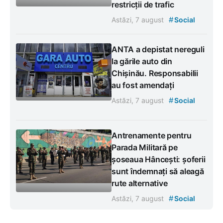
restricții de trafic
#
Astăzi, 7 august
Social
ANTA a depistat nereguli
la gările auto din
Chișinău. Responsabilii
au fost amendați
#
Astăzi, 7 august
Social
Antrenamente pentru
Parada Militară pe
șoseaua Hâncești: șoferii
sunt îndemnați să aleagă
rute alternative
#
Astăzi, 7 august
Social