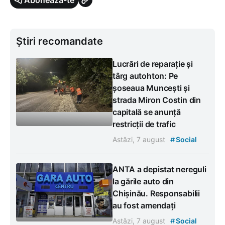
Știri recomandate
Lucrări de reparație și
târg autohton: Pe
șoseaua Muncești și
strada Miron Costin din
capitală se anunță
restricții de trafic
#
Astăzi, 7 august
Social
ANTA a depistat nereguli
la gările auto din
Chișinău. Responsabilii
au fost amendați
#
Astăzi, 7 august
Social