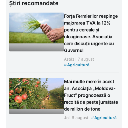
Știri recomandate
Forța Fermierilor respinge
majorarea TVA la 12%
pentru cereale și
oleaginoase. Asociația
cere discuții urgente cu
Guvernul
Astăzi, 7 august
#
Agricultură
Mai multe mere în acest
an. Asociația „Moldova-
Fruct” prognozează o
recoltă de peste jumătate
de milion de tone
#
Joi, 6 august
Agricultură