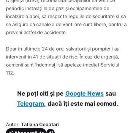
Urgență (IGSU) recomandă cetățenilor să verifice
periodic instalațiile de gaz și echipamentele de
încălzire a apei, să respecte regulile de securitate și să
se asigure că canalele de ventilare sunt libere, pentru a
preveni astfel de accidente.
Doar în ultimele 24 de ore, salvatorii și pompierii au
intervenit în 41 de situații de risc. În caz de urgență,
oamenii sunt îndemnați să apeleze imediat Serviciul
112.
Ne poți citi și pe
Google News
sau
Telegram,
dacă îți este mai comod.
Autor:
Tatiana Cebotari
Abonează-te