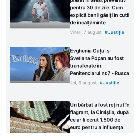
pentru 30 de zile. Cum
explică banii găsiți în cutii
de încălțăminte
#
Vineri, 7 august
Justiție
Evghenia Guțul și
Svetlana Popan au fost
transferate în
Penitenciarul nr.7 - Rusca
#
Joi, 6 august
Justiție
Un bărbat a fost reținut în
flagrant, la Cimișlia, după
ce ar fi cerut 1.500 de
euro pentru a influența
polițiști