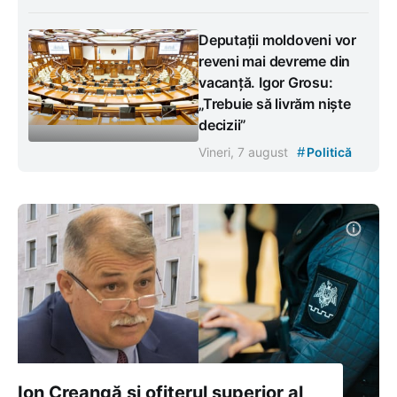
Deputații moldoveni vor
reveni mai devreme din
vacanță. Igor Grosu:
„Trebuie să livrăm niște
decizii”
#
Vineri, 7 august
Politică
Ion Creangă și ofițerul superior al