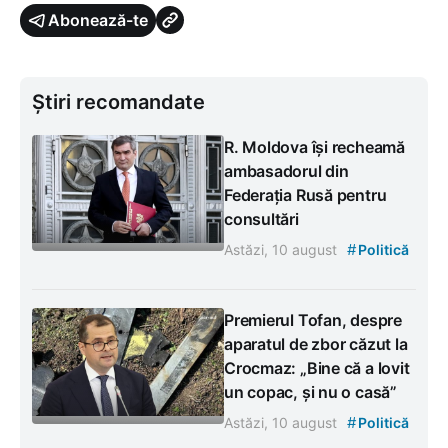
Abonează-te
Știri recomandate
R. Moldova își recheamă
ambasadorul din
Federația Rusă pentru
consultări
#
Astăzi, 10 august
Politică
Premierul Tofan, despre
aparatul de zbor căzut la
Crocmaz: „Bine că a lovit
un copac, și nu o casă”
#
Astăzi, 10 august
Politică