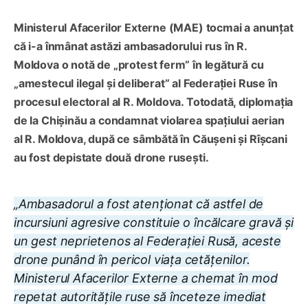
Ministerul Afacerilor Externe (MAE) tocmai a anunțat
că i-a înmânat astăzi ambasadorului rus în R.
Moldova o notă de „protest ferm” în legătură cu
„amestecul ilegal și deliberat” al Federației Ruse în
procesul electoral al R. Moldova. Totodată, diplomația
de la Chișinău a condamnat violarea spațiului aerian
al R. Moldova, după ce sâmbătă în Căușeni și Rîșcani
au fost depistate două drone rusești.
„Ambasadorul a fost atenționat că astfel de
incursiuni agresive constituie o încălcare gravă și
un gest neprietenos al Federației Rusă, aceste
drone punând în pericol viața cetățenilor.
Ministerul Afacerilor Externe a chemat în mod
repetat autoritățile ruse să înceteze imediat