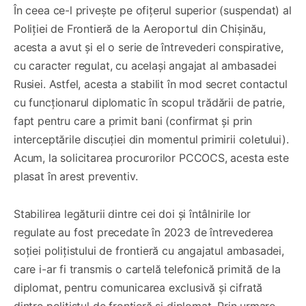
În ceea ce-l privește pe ofițerul superior (suspendat) al
Poliției de Frontieră de la Aeroportul din Chișinău,
acesta a avut și el o serie de întrevederi conspirative,
cu caracter regulat, cu același angajat al ambasadei
Rusiei. Astfel, acesta a stabilit în mod secret contactul
cu funcționarul diplomatic în scopul trădării de patrie,
fapt pentru care a primit bani (confirmat și prin
interceptările discuției din momentul primirii coletului).
Acum, la solicitarea procurorilor PCCOCS, acesta este
plasat în arest preventiv.
Stabilirea legăturii dintre cei doi și întâlnirile lor
regulate au fost precedate în 2023 de întrevederea
soției polițistului de frontieră cu angajatul ambasadei,
care i-ar fi transmis o cartelă telefonică primită de la
diplomat, pentru comunicarea exclusivă și cifrată
dintre polițistul de frontieră și diplomat. Prin urmare,