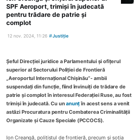
SPF Aeroport, trimiși în judecată
pentru trădare de patrie și
complot
#
12 nov. 2024, 11:26
Justiție
Șeful Direcției juridice a Parlamentului și ofițerul
superior al Sectorului Poliției de Frontieră
„Aeroportul Internațional Chișinău”- ambii
suspendați din funcție, fiind învinuiți de trădare de
patrie și complot în interesul Federației Ruse, au fost
trimiși în judecată. Cu un
anunț
în acest sens a venit
astăzi Procuratura pentru Combaterea Criminalității
Organizate și Cauze Speciale (PCCOCS).
Ion Creangă, polițistul de frontieră, precum și soția