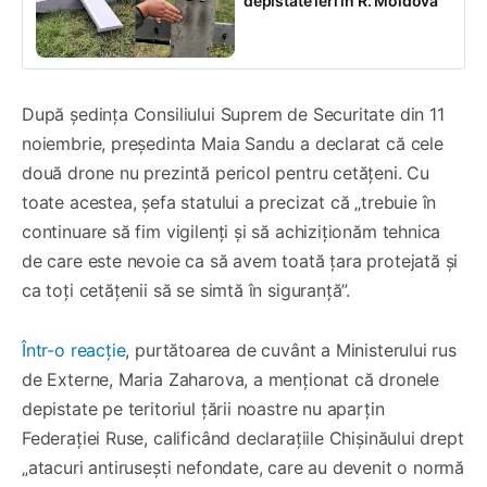
depistate ieri în R. Moldova
După ședința Consiliului Suprem de Securitate din 11
noiembrie, președinta Maia Sandu a declarat că cele
două drone nu prezintă pericol pentru cetățeni. Cu
toate acestea, șefa statului a precizat că „trebuie în
continuare să fim vigilenți și să achiziționăm tehnica
de care este nevoie ca să avem toată țara protejată și
ca toți cetățenii să se simtă în siguranță”.
Într-o reacție
, purtătoarea de cuvânt a Ministerului rus
de Externe, Maria Zaharova, a menționat că dronele
depistate pe teritoriul țării noastre nu aparțin
Federației Ruse, calificând declarațiile Chișinăului drept
„atacuri antirusești nefondate, care au devenit o normă