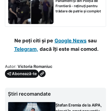
Parlament și din Poliția de
Frontieră - reținuți pentru
trădare de patrie și complot
Ne poți citi și pe
Google News
sau
Telegram,
dacă îți este mai comod.
Autor:
Victoria Romaniuc
Abonează-te
Știri recomandate
Ștefan Eremia de la AIPA,
plasat în arest preventiv