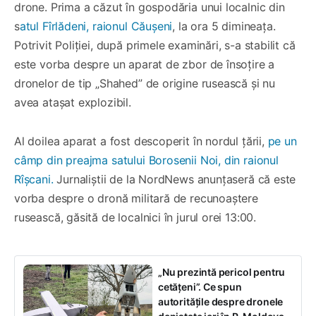
drone. Prima a căzut în gospodăria unui localnic din
s
atul Fîrlădeni, raionul Căușeni
, la ora 5 dimineața.
Potrivit Poliției, după primele examinări, s-a stabilit că
este vorba despre un aparat de zbor de însoțire a
dronelor de tip „Shahed” de origine rusească și nu
avea atașat explozibil.
Al doilea aparat a fost descoperit în nordul țării,
pe un
câmp din preajma satului Borosenii Noi, din raionul
Rîșcani.
Jurnaliștii de la NordNews anunțaseră că este
vorba despre o dronă militară de recunoaștere
rusească, găsită de localnici în jurul orei 13:00.
„Nu prezintă pericol pentru
cetățeni”. Ce spun
autoritățile despre dronele