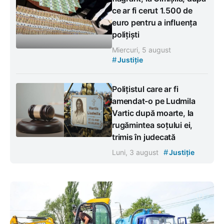
ce ar fi cerut 1.500 de
euro pentru a influența
polițiști
Miercuri, 5 august
#
Justiție
Polițistul care ar fi
amendat-o pe Ludmila
Vartic după moarte, la
rugămintea soțului ei,
trimis în judecată
#
Luni, 3 august
Justiție