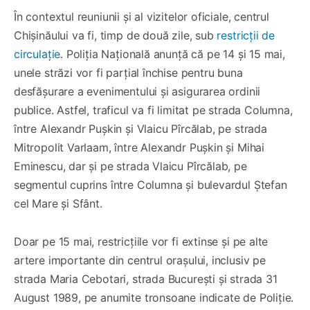
În contextul reuniunii și al vizitelor oficiale, centrul
Chișinăului va fi, timp de două zile, sub
restricții de
circulație
. Poliția Națională anunță că pe 14 și 15 mai,
unele străzi vor fi parțial închise pentru buna
desfășurare a evenimentului și asigurarea ordinii
publice. Astfel, traficul va fi limitat pe strada Columna,
între Alexandr Pușkin și Vlaicu Pîrcălab, pe strada
Mitropolit Varlaam, între Alexandr Pușkin și Mihai
Eminescu, dar și pe strada Vlaicu Pîrcălab, pe
segmentul cuprins între Columna și bulevardul Ștefan
cel Mare și Sfânt.
Doar pe 15 mai, restricțiile vor fi extinse și pe alte
artere importante din centrul orașului, inclusiv pe
strada Maria Cebotari, strada București și strada 31
August 1989, pe anumite tronsoane indicate de Poliție.