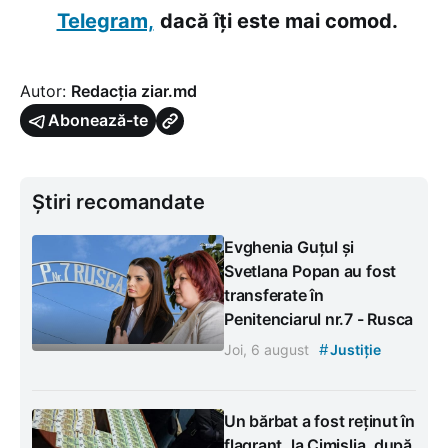
Telegram,
dacă îți este mai comod.
Autor:
Redacția ziar.md
Abonează-te
Știri recomandate
Evghenia Guțul și
Svetlana Popan au fost
transferate în
Penitenciarul nr.7 - Rusca
#
Joi, 6 august
Justiție
Un bărbat a fost reținut în
flagrant, la Cimișlia, după