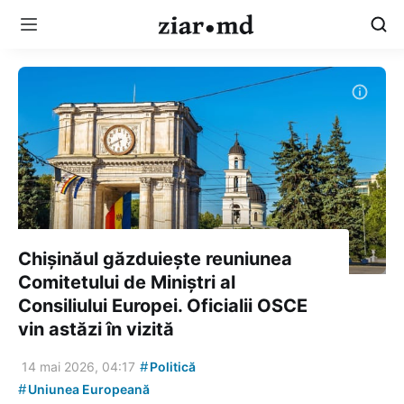
Chișinăul găzduiește reuniunea
Comitetului de Miniștri al
Consiliului Europei. Oficialii OSCE
vin astăzi în vizită
#
14 mai 2026, 04:17
Politică
#
Uniunea Europeană