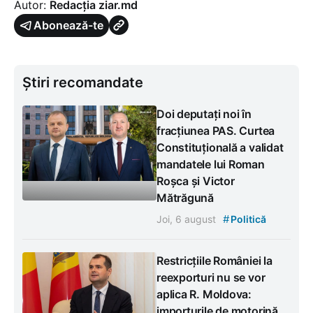
Autor:
Redacția ziar.md
Abonează-te
Știri recomandate
Doi deputați noi în
fracțiunea PAS. Curtea
Constituțională a validat
mandatele lui Roman
Roșca și Victor
Mătrăgună
#
Joi, 6 august
Politică
Restricțiile României la
reexporturi nu se vor
aplica R. Moldova:
importurile de motorină