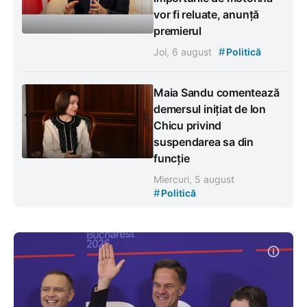
vor fi reluate, anunță
premierul
#
Joi, 6 august
Politică
Maia Sandu comentează
demersul inițiat de Ion
Chicu privind
suspendarea sa din
funcție
Miercuri, 5 august
#
Politică