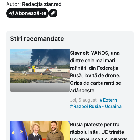
Autor:
Redacția ziar.md
Abonează-te
Știri recomandate
Slavneft-YANOS, una
dintre cele mai mari
rafinării din Federația
Rusă, lovită de drone.
Criza de carburanți se
adâncește
#
Joi, 6 august
Extern
#
Război Rusia - Ucraina
Rusia plătește pentru
războiul său. UE trimite
Ucrainei încă 1,4 miliarde