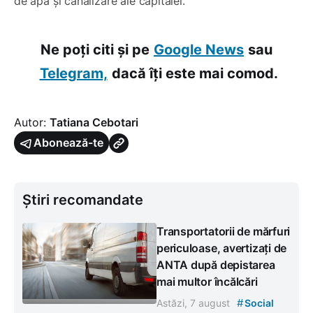
de apă și canalizare ale capitalei.
Ne poți citi și pe
Google News
sau
Telegram,
dacă îți este mai comod.
Autor:
Tatiana Cebotari
Abonează-te
Știri recomandate
Transportatorii de mărfuri
periculoase, avertizați de
ANTA după depistarea
mai multor încălcări
#
Astăzi, 7 august
Social