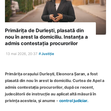
Primărița de Durlești, plasată din
nou în arest la domiciliu. Instanța a
admis contestația procurorilor
#
13 mai 2026, 20:37
Justiție
Primărița orașului Durlești, Eleonora Șaran, a fost
plasată din nou în arest la domiciliu. Curtea de Apel a
admis contestația procurorilor, după ce recent,
judecătorii de instrucție au aplicat altă măsură în
privința acesteia, și anume -
control judiciar.