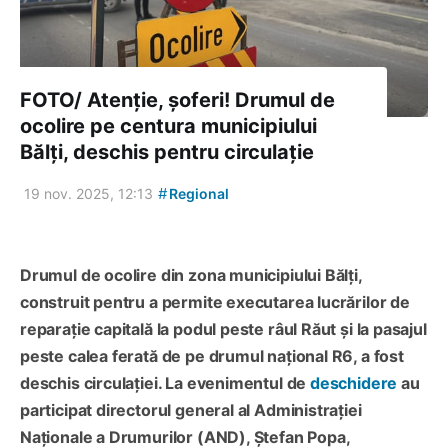
FOTO/ Atenție, șoferi! Drumul de
ocolire pe centura municipiului
Bălți, deschis pentru circulație
#
19 nov. 2025, 12:13
Regional
Drumul de ocolire din zona municipiului Bălți,
construit pentru a permite executarea lucrărilor de
reparație capitală la podul peste râul Răut și la pasajul
peste calea ferată de pe drumul național R6, a fost
deschis circulației. La evenimentul de
deschidere
au
participat directorul general al Administrației
Naționale a Drumurilor (AND), Ștefan Popa,