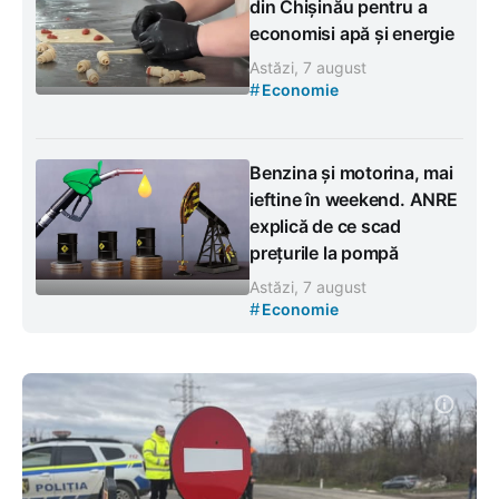
din Chișinău pentru a
economisi apă și energie
Astăzi, 7 august
#
Economie
Benzina și motorina, mai
ieftine în weekend. ANRE
explică de ce scad
prețurile la pompă
Astăzi, 7 august
#
Economie