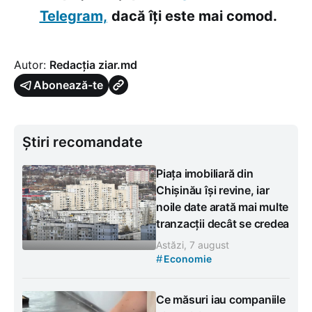
Telegram,
dacă îți este mai comod.
Autor:
Redacția ziar.md
Abonează-te
Știri recomandate
Piața imobiliară din
Chișinău își revine, iar
noile date arată mai multe
tranzacții decât se credea
Astăzi, 7 august
#
Economie
Ce măsuri iau companiile