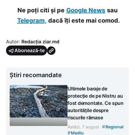
Ne poți citi și pe
Google News
sau
Telegram,
dacă îți este mai comod.
Autor:
Redacția ziar.md
Abonează-te
Știri recomandate
Ultimele baraje de
protecție de pe Nistru au
fost demontate. Ce spun
autoritățile despre
riscurile rămase
#
Astăzi, 7 august
Regional
#
Mediu