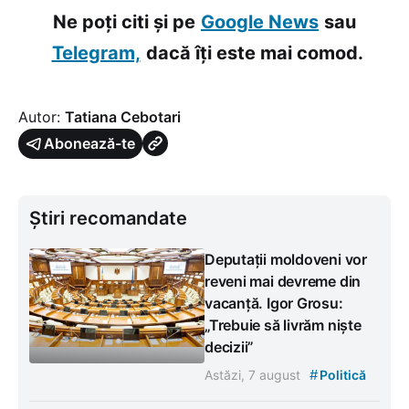
Ne poți citi și pe
Google News
sau
Telegram,
dacă îți este mai comod.
Autor:
Tatiana Cebotari
Abonează-te
Știri recomandate
Deputații moldoveni vor
reveni mai devreme din
vacanță. Igor Grosu:
„Trebuie să livrăm niște
decizii”
#
Astăzi, 7 august
Politică