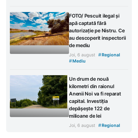
FOTO/ Pescuit ilegal și
apă captată fără
autorizație pe Nistru. Ce
au descoperit inspectorii
de mediu
#
Joi, 6 august
Regional
#
Mediu
Un drum de nouă
kilometri din raionul
Anenii Noi va fi reparat
capital. Investiția
depășește 122 de
milioane de lei
#
Joi, 6 august
Regional