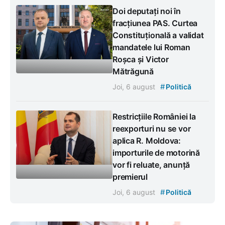
Doi deputați noi în
fracțiunea PAS. Curtea
Constituțională a validat
mandatele lui Roman
Roșca și Victor
Mătrăgună
#
Joi, 6 august
Politică
Restricțiile României la
reexporturi nu se vor
aplica R. Moldova:
importurile de motorină
vor fi reluate, anunță
premierul
#
Joi, 6 august
Politică