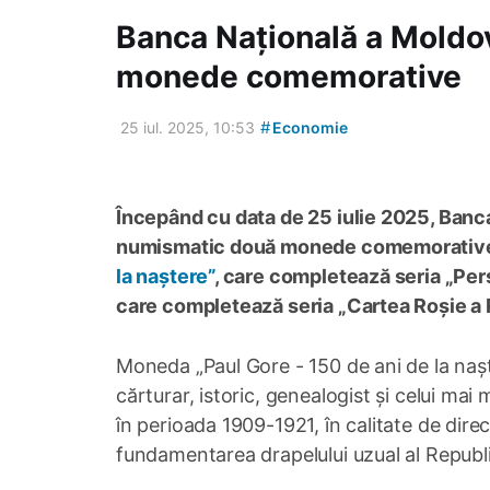
Banca Națională a Moldove
monede comemorative
#
25 iul. 2025, 10:53
Economie
Începând cu data de 25 iulie 2025, Banc
numismatic două monede comemorative
la naștere”
, care completează seria „Per
care completează seria „Cartea Roșie a 
Moneda „Paul Gore - 150 de ani de la naște
cărturar, istoric, genealogist și celui ma
în perioada 1909-1921, în calitate de direc
fundamentarea drapelului uzual al Republ