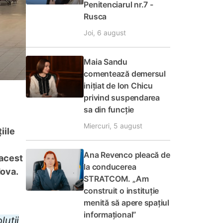
Penitenciarul nr.7 -
Rusca
Joi, 6 august
Maia Sandu
comentează demersul
inițiat de Ion Chicu
privind suspendarea
sa din funcție
Miercuri, 5 august
iile
Ana Revenco pleacă de
 acest
la conducerea
dova.
STRATCOM. „Am
construit o instituție
menită să apere spațiul
informațional”
luții