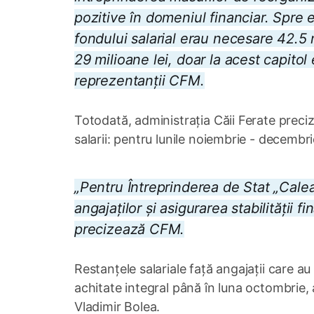
pozitive în domeniul financiar. Spre 
fondului salarial erau necesare 42.5 
29 milioane lei, doar la acest capitol
reprezentanții CFM.
Totodată, administrația Căii Ferate precizea
salarii: pentru lunile noiembrie - decembr
„Pentru Întreprinderea de Stat „Calea
angajaților și asigurarea stabilității 
precizează CFM.
Restanțele salariale față angajații care 
achitate integral până în luna octombrie, a
Vladimir Bolea.