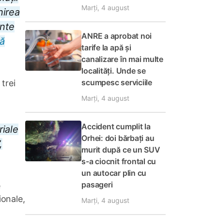
Marți, 4 august
nirea
ente
ANRE a aprobat noi
ă
tarife la apă și
canalizare în mai multe
localități. Unde se
scumpesc serviciile
 trei
Marți, 4 august
Accident cumplit la
riale
Orhei: doi bărbați au
,
murit după ce un SUV
s-a ciocnit frontal cu
un autocar plin cu
pasageri
e
ionale,
Marți, 4 august