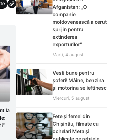
te
Afganistan: „O
companie
moldovenească a cerut
sprijin pentru
extinderea
exporturilor”
Marți, 4 august
Vești bune pentru
șoferi! Mâine, benzina
și motorina se ieftinesc
Miercuri, 5 august
t la
Fete și femei din
le:
Chișinău, filmate cu
i”
ochelari Meta și
publicate pe rețelele