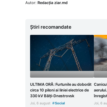
Autor:
Redacția ziar.md
Știri recomandate
ULTIMA ORĂ: Furtunile au doborât
Canicul
circa 10 piloni ai liniei electrice de
aerului
330 kV Bălți-Dnestrovsk
înregist
#
Joi, 6 august
Social
Joi, 6 