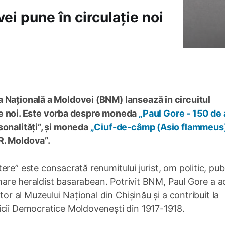
i pune în circulație noi
a Națională a Moldovei (BNM) lansează în circuitul
 noi. Este vorba despre moneda
„Paul Gore - 150 de 
sonalități”, și moneda
„Ciuf-de-câmp (Asio flammeus
R. Moldova”.
re” este consacrată renumitului jurist, om politic, publ
i mare heraldist basarabean. Potrivit BNM, Paul Gore a ac
tor al Muzeului Național din Chișinău și a contribuit la
icii Democratice Moldovenești din 1917-1918.