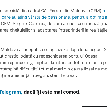
sie specială din cadrul Căii Ferate din Moldova (CFM)
a
i care au atins vârsta de pensionare, pentru a optimiza
l CFM, Serghei Cotelnic, declara atunci că urmează „m
a cheltuielilor și adaptarea întreprinderii la realitățil
n Moldova a început să se agraveze după luna august 
zut drastic, odată cu redeschiderea portului Odesa.
ntreprinderii și, implicit, la întârzieri tot mai mari la p
e întâmpină dificultăți tot mai mari din cauza lipsei de m
nanțare amenință întregul sistem feroviar.
Telegram,
dacă îți este mai comod.