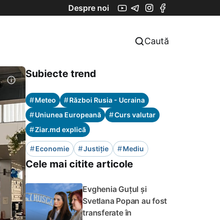
Despre noi
Caută
Subiecte trend
#
#
Meteo
Război Rusia - Ucraina
#
#
Uniunea Europeană
Curs valutar
#
Ziar.md explică
#
#
#
Economie
Justiție
Mediu
Cele mai citite articole
Evghenia Guțul și
Svetlana Popan au fost
transferate în