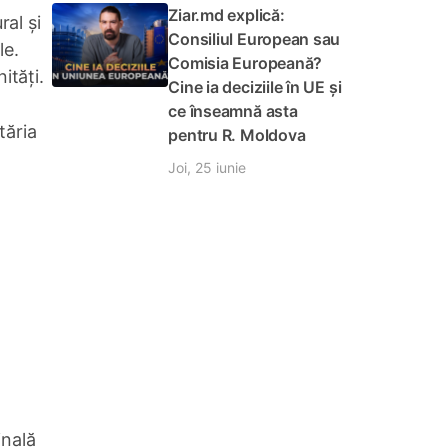
Ziar.md explică:
ral și
Consiliul European sau
le.
Comisia Europeană?
ități.
Cine ia deciziile în UE și
ce înseamnă asta
tăria
pentru R. Moldova
Joi, 25 iunie
,
inală