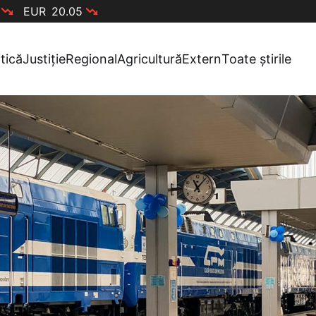
EUR
20.05
itică
Justiție
Regional
Agricultură
Extern
Toate știrile