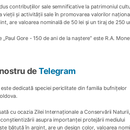
 contribuțiilor sale semnificative la patrimoniul cultu
ieții și activității sale în promovarea valorilor naționa
, are valoarea nominală de 50 lei și un tiraj de 250 un
„Paul Gore - 150 de ani de la naștere” este R.A. Mone
 nostru de
Telegram
e dedicată speciei periclitate din familia bufnițelor
Moldova.
tă cu ocazia Zilei Internaționale a Conservării Naturii
conștientizării asupra importanței protejării mediului
este bătută în argint, are un design color, valoarea nom