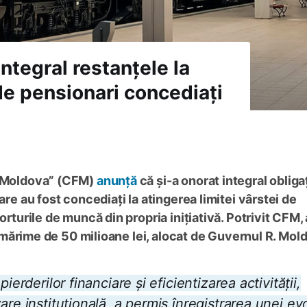
ntegral restanțele la
de pensionari concediați
in Moldova” (CFM)
anunță
că și-a onorat integral obligaț
are au fost concediați la atingerea limitei vârstei de
orturile de muncă din propria inițiativă. Potrivit CFM,
în mărime de 50 milioane lei, alocat de Guvernul R. Mol
ierderilor financiare și eficientizarea activității,
re instituțională, a permis înregistrarea unei evo