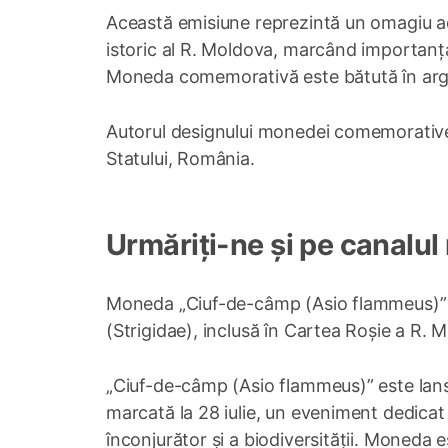
Această emisiune reprezintă un omagiu adus
istoric al R. Moldova, marcând importanța v
Moneda comemorativă este bătută în argint
Autorul designului monedei comemorative 
Statului, România.
Urmăriți-ne și pe canalul
Moneda „Ciuf-de-câmp (Asio flammeus)” est
(Strigidae), inclusă în Cartea Roșie a R. 
„Ciuf-de-câmp (Asio flammeus)” este lansa
marcată la 28 iulie, un eveniment dedicat 
înconjurător și a biodiversității. Moneda 