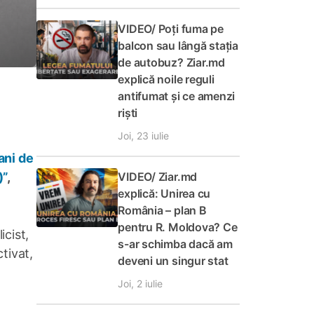
VIDEO/ Poți fuma pe
balcon sau lângă stația
de autobuz? Ziar.md
explică noile reguli
antifumat și ce amenzi
riști
Joi, 23 iulie
ani de
VIDEO/ Ziar.md
)”
,
explică: Unirea cu
România – plan B
pentru R. Moldova? Ce
icist,
s-ar schimba dacă am
tivat,
deveni un singur stat
Joi, 2 iulie