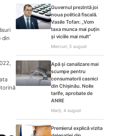
Guvernul prezintă joi
noua politică fiscală.
Vasile Tofan: „Vom
taxa munca mai puțin
ăsuri
și viciile mai mult”
e din
Miercuri, 5 august
2022,
Apă și canalizare mai
scumpe pentru
consumatorii casnici
lata
din Chișinău. Noile
otorină
tarife, aprobate de
ANRE
Marți, 4 august
Premierul explică vizita
delegației din