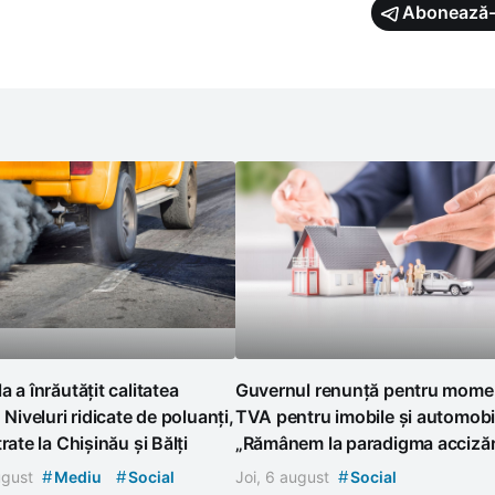
Abonează-
a a înrăutățit calitatea
Guvernul renunță pentru momen
. Niveluri ridicate de poluanți,
TVA pentru imobile și automobi
rate la Chișinău și Bălți
„Rămânem la paradigma accizări
#
#
#
august
Mediu
Social
Joi, 6 august
Social