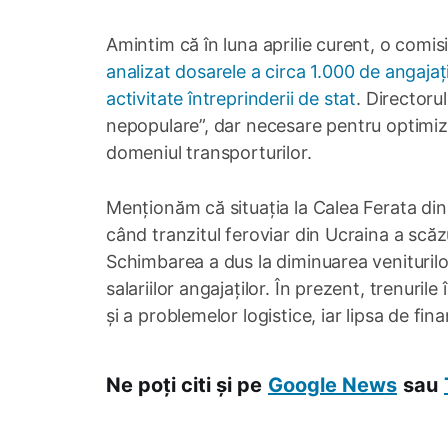
Amintim că în luna aprilie curent, o comi
analizat dosarele a circa 1.000 de angajaț
activitate întreprinderii de stat
. Directoru
nepopulare”, dar necesare pentru optimizare
domeniul transporturilor.
Menționăm că situația la Calea Ferata di
când tranzitul feroviar din Ucraina a scă
Schimbarea a dus la diminuarea veniturilor î
salariilor angajaților. În prezent, trenuril
și a problemelor logistice, iar lipsa de fi
Ne poți citi și pe
Google News
sau