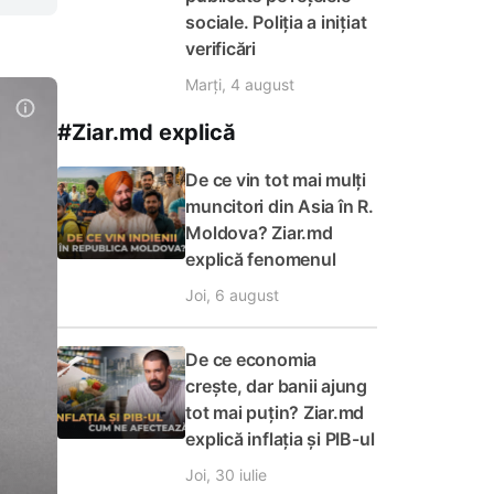
sociale. Poliția a inițiat
verificări
Marți, 4 august
#Ziar.md explică
De ce vin tot mai mulți
muncitori din Asia în R.
Moldova? Ziar.md
explică fenomenul
Joi, 6 august
De ce economia
crește, dar banii ajung
tot mai puțin? Ziar.md
explică inflația și PIB-ul
Joi, 30 iulie