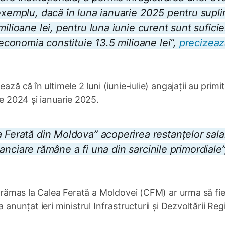
exemplu, dacă în luna ianuarie 2025 pentru supli
milioane lei, pentru luna iunie curent sunt sufici
 economia constituie 13.5 milioane lei”,
precizeaz
ză că în ultimele 2 luni (iunie-iulie) angajații au primit
ie 2024 și ianuarie 2025.
 Ferată din Moldova” acoperirea restanțelor sala
financiare rămâne a fi una din sarcinile primordiale”
au rămas la Calea Ferată a Moldovei (CFM) ar urma să fi
 anunțat ieri ministrul Infrastructurii și Dezvoltării Reg