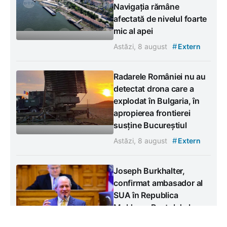
Navigația rămâne
afectată de nivelul foarte
mic al apei
#
Astăzi, 8 august
Extern
Radarele României nu au
detectat drona care a
explodat în Bulgaria, în
apropierea frontierei
susține Bucureștiul
#
Astăzi, 8 august
Extern
Joseph Burkhalter,
confirmat ambasador al
SUA în Republica
Moldova. Postul de la
Chișinău este ocupat