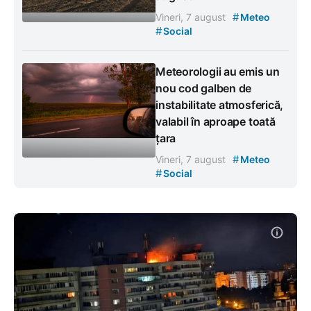
#
Vineri, 7 august
Meteo
#
Social
Meteorologii au emis un
nou cod galben de
instabilitate atmosferică,
valabil în aproape toată
țara
#
Vineri, 7 august
Meteo
#
Social