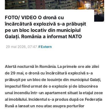
FOTO/ VIDEO O dronă cu
încărcătură explozivă s-a prăbușit
pe un bloc locativ din municipiul
Galați. România a informat NATO
#
29 mai 2026, 07:47
Extern
Alertă nocturnă în România. La primele ore ale zilei
de 29 mai, o dronă cu încărcătură explozivă s-a
prăbușit pe un bloc de locuințe din municipiul Galați,
impactul fiind urmat de o explozie și de izbucnirea
unui incendiu într-un apartament situat la etajul zece
al imobilului. Incidentul s-a produs după ce Federația
Rusă a lansat un nou atac asupra porturilor