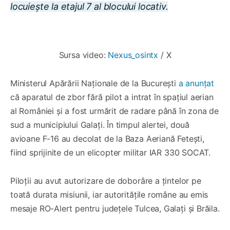
locuiește la etajul 7 al blocului locativ.
0:00
/
0:30
1×
Sursa video: 
Nexus_osintx
 / X
Ministerul Apărării Naționale de la București
a anunțat
că aparatul de zbor fără pilot a intrat în spațiul aerian
al României și a fost urmărit de radare până în zona de
sud a municipiului Galați. În timpul alertei, două
avioane F-16 au decolat de la Baza Aeriană Fetești,
fiind sprijinite de un elicopter militar IAR 330 SOCAT.
Piloții au avut autorizare de doborâre a țintelor pe
toată durata misiunii, iar autoritățile române au emis
mesaje RO-Alert pentru județele Tulcea, Galați și Brăila.