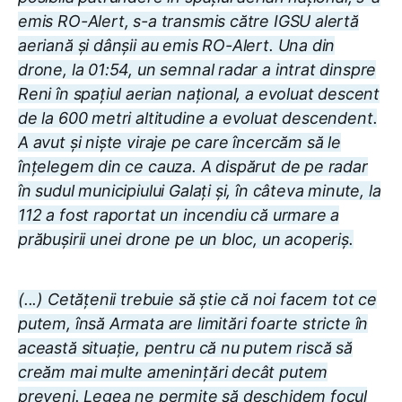
emis RO-Alert, s-a transmis către IGSU alertă
aeriană și dânșii au emis RO-Alert. Una din
drone, la 01:54, un semnal radar a intrat dinspre
Reni în spațiul aerian național, a evoluat descent
de la 600 metri altitudine a evoluat descendent.
A avut și niște viraje pe care încercăm să le
înțelegem din ce cauza. A dispărut de pe radar
în sudul municipiului Galați și, în câteva minute, la
112 a fost raportat un incendiu că urmare a
prăbușirii unei drone pe un bloc, un acoperiș.
(...) Cetățenii trebuie să știe că noi facem tot ce
putem, însă Armata are limitări foarte stricte în
această situație, pentru că nu putem riscă să
creăm mai multe amenințări decât putem
preveni. Legea ne permite să deschidem focul