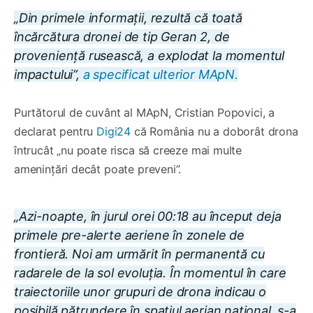
„Din primele informații, rezultă că toată
încărcătura dronei de tip Geran 2, de
proveniență rusească, a explodat la momentul
impactului”,
a specificat ulterior MApN.
Purtătorul de cuvânt al MApN, Cristian Popovici, a
declarat pentru
Digi24
că România nu a doborât drona
întrucât „nu poate risca să creeze mai multe
amenințări decât poate preveni”.
„Azi-noapte, în jurul orei 00:18 au început deja
primele pre-alerte aeriene în zonele de
frontieră. Noi am urmărit în permanentă cu
radarele de la sol evoluția. În momentul în care
traiectoriile unor grupuri de drona indicau o
posibilă pătrundere în spațiul aerian național, s-a