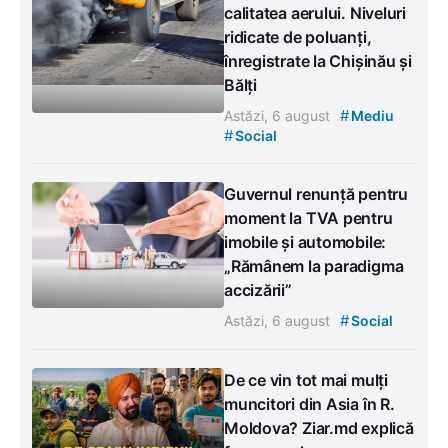
calitatea aerului. Niveluri
ridicate de poluanți,
înregistrate la Chișinău și
Bălți
#
Astăzi, 6 august
Mediu
#
Social
Guvernul renunță pentru
moment la TVA pentru
imobile și automobile:
„Rămânem la paradigma
accizării”
#
Astăzi, 6 august
Social
De ce vin tot mai mulți
muncitori din Asia în R.
Moldova? Ziar.md explică