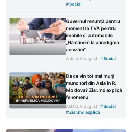
#
Social
Guvernul renunță pentru
moment la TVA pentru
imobile și automobile:
„Rămânem la paradigma
accizării”
#
Astăzi, 6 august
Social
De ce vin tot mai mulți
muncitori din Asia în R.
Moldova? Ziar.md explică
fenomenul
#
Astăzi, 6 august
Social
#
Ziar.md explică