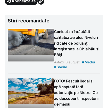
Abonează-te
Știri recomandate
Canicula a înrăutățit
calitatea aerului. Niveluri
ridicate de poluanți,
înregistrate la Chișinău și
Bălți
#
Astăzi, 6 august
Mediu
#
Social
FOTO/ Pescuit ilegal și
apă captată fără
autorizație pe Nistru. Ce
au descoperit inspectorii
de mediu