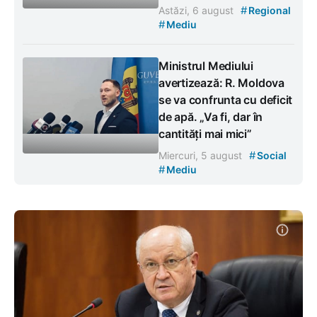
#
Astăzi, 6 august
Regional
#
Mediu
Ministrul Mediului
avertizează: R. Moldova
se va confrunta cu deficit
de apă. „Va fi, dar în
cantități mai mici”
#
Miercuri, 5 august
Social
#
Mediu