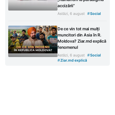
accizării”
#
Astăzi, 6 august
Social
De ce vin tot mai mulți
muncitori din Asia în R.
Moldova? Ziar.md explică
fenomenul
#
Astăzi, 6 august
Social
#
Ziar.md explică