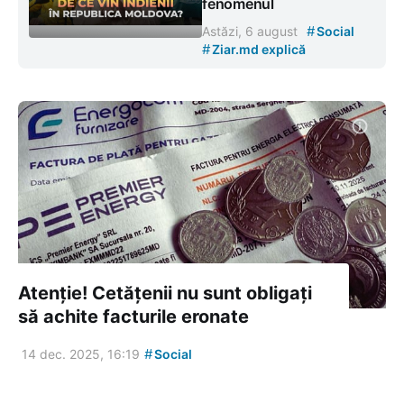
fenomenul
#
Astăzi, 6 august
Social
#
Ziar.md explică
Atenție! Cetățenii nu sunt obligați
să achite facturile eronate
#
14 dec. 2025, 16:19
Social