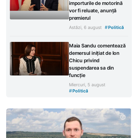
importurile de motorină
vor fi reluate, anunță
premierul
#
Astăzi, 6 august
Politică
Maia Sandu comentează
demersul inițiat de Ion
Chicu privind
suspendarea sa din
funcție
Miercuri, 5 august
#
Politică