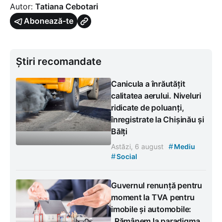
Autor:
Tatiana Cebotari
Abonează-te
Știri recomandate
Canicula a înrăutățit
calitatea aerului. Niveluri
ridicate de poluanți,
înregistrate la Chișinău și
Bălți
#
Astăzi, 6 august
Mediu
#
Social
Guvernul renunță pentru
moment la TVA pentru
imobile și automobile:
„Rămânem la paradigma