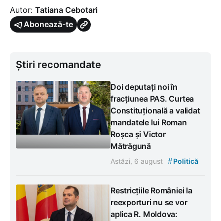
Autor:
Tatiana Cebotari
Abonează-te
Știri recomandate
Doi deputați noi în
fracțiunea PAS. Curtea
Constituțională a validat
mandatele lui Roman
Roșca și Victor
Mătrăgună
#
Astăzi, 6 august
Politică
Restricțiile României la
reexporturi nu se vor
aplica R. Moldova: