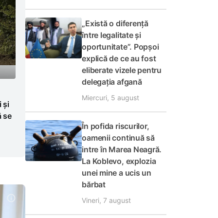
„Există o diferență
între legalitate și
oportunitate”. Popșoi
explică de ce au fost
eliberate vizele pentru
delegația afgană
Miercuri, 5 august
 și
ă se
În pofida riscurilor,
oamenii continuă să
intre în Marea Neagră.
La Koblevo, explozia
unei mine a ucis un
bărbat
Vineri, 7 august