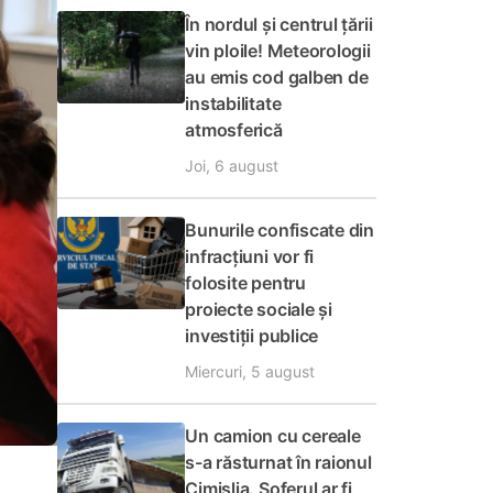
În nordul și centrul țării
vin ploile! Meteorologii
au emis cod galben de
instabilitate
atmosferică
Joi, 6 august
Bunurile confiscate din
infracțiuni vor fi
folosite pentru
proiecte sociale și
investiții publice
Miercuri, 5 august
Un camion cu cereale
s-a răsturnat în raionul
Cimișlia. Șoferul ar fi