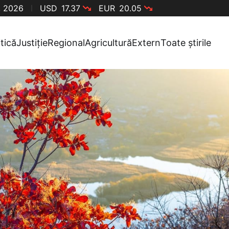
, 2026
USD
17.37
EUR
20.05
itică
Justiție
Regional
Agricultură
Extern
Toate știrile