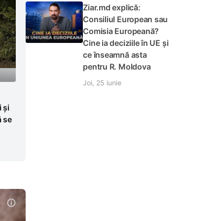
Ziar.md explică:
Consiliul European sau
Comisia Europeană?
Cine ia deciziile în UE și
ce înseamnă asta
pentru R. Moldova
Joi, 25 iunie
 și
ă se