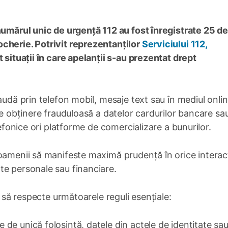
numărul unic de urgență 112 au fost înregistrate 25 de
cherie. Potrivit reprezentanților
Serviciului 112,
 situații în care apelanții s-au prezentat drept
audă prin telefon mobil, mesaje text sau în mediul onlin
de obținere frauduloasă a datelor cardurilor bancare sa
lefonice ori platforme de comercializare a bunurilor.
 oamenii să manifeste maximă prudență în orice interac
te personale sau financiare.
i să respecte următoarele reguli esențiale:
le de unică folosință, datele din actele de identitate sau