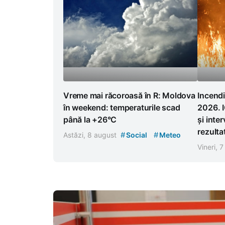
Vreme mai răcoroasă în R: Moldova
Incendi
în weekend: temperaturile scad
2026. I
până la +26°C
și inter
rezulta
#
#
Astăzi, 8 august
Social
Meteo
Vineri, 