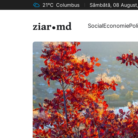
21°C
Columbus
Sâmbătă, 08 August
Social
Economie
Pol