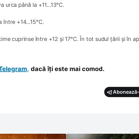
 va urca până la +11…13°C.
la între +14…15°C.
 cuprinse între +12 și 17°C. În tot sudul țării și în a
Telegram,
dacă îți este mai comod.
Abonează-