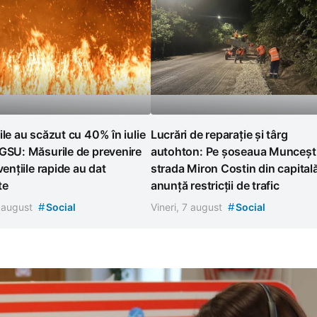
ile au scăzut cu 40% în iulie
Lucrări de reparație și târg
GSU: Măsurile de prevenire
autohton: Pe șoseaua Muncești
vențiile rapide au dat
strada Miron Costin din capital
te
anunță restricții de trafic
#
#
7 august
Social
Vineri, 7 august
Social