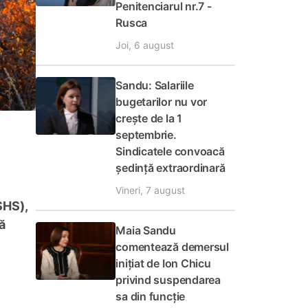
Penitenciarul nr.7 -
Rusca
Joi, 6 august
Sandu: Salariile
bugetarilor nu vor
crește de la 1
septembrie.
Sindicatele convoacă
ședință extraordinară
Vineri, 7 august
SHS),
ă
Maia Sandu
comentează demersul
inițiat de Ion Chicu
privind suspendarea
sa din funcție