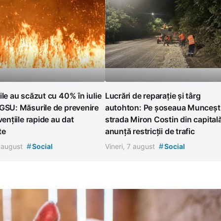
ile au scăzut cu 40% în iulie
Lucrări de reparație și târg
GSU: Măsurile de prevenire
autohton: Pe șoseaua Muncești
vențiile rapide au dat
strada Miron Costin din capital
te
anunță restricții de trafic
#
#
7 august
Social
Vineri, 7 august
Social