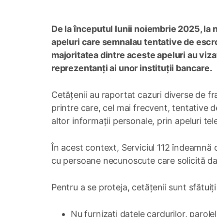
De la începutul lunii noiembrie 2025, la 
apeluri care semnalau tentative de escro
majoritatea dintre aceste apeluri au vizat
reprezentanți ai unor instituții bancare.
Cetățenii au raportat cazuri diverse de fr
printre care, cel mai frecvent, tentative 
altor informații personale, prin apeluri te
În acest context, Serviciul 112 îndeamnă
cu persoane necunoscute care solicită da
Pentru a se proteja, cetățenii sunt sfătuiț
Nu furnizați datele cardurilor, parole