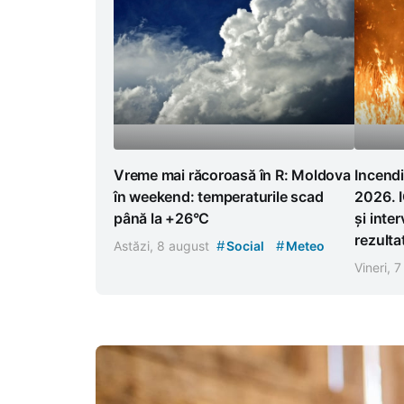
Vreme mai răcoroasă în R: Moldova
Incendi
în weekend: temperaturile scad
2026. I
până la +26°C
și inter
rezulta
#
#
Astăzi, 8 august
Social
Meteo
Vineri, 