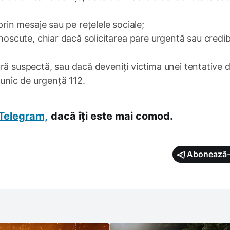
prin mesaje sau pe rețelele sociale;
noscute, chiar dacă solicitarea pare urgentă sau credibi
ră suspectă, sau dacă deveniți victima unei tentative 
 unic de urgență 112.
Telegram,
dacă îți este mai comod.
Abonează-