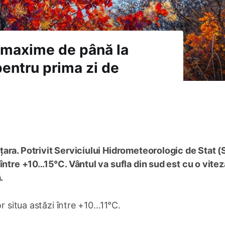
i maxime de până la
entru prima zi de
ara. Potrivit Serviciului Hidrometeorologic de Stat (
între +10…15°C. Vântul va sufla din sud est cu o vitez
.
or situa astăzi între +10…11°C.