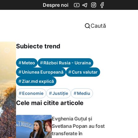
Despre noi
Caută
Subiecte trend
#
#
Meteo
Război Rusia - Ucraina
#
#
Uniunea Europeană
Curs valutar
#
Ziar.md explică
#
#
#
Economie
Justiție
Mediu
Cele mai citite articole
Evghenia Guțul și
Svetlana Popan au fost
transferate în