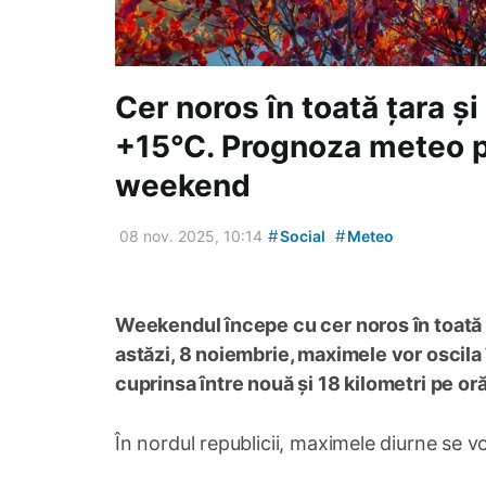
Cer noros în toată țara ș
+15°C. Prognoza meteo p
weekend
#
#
08 nov. 2025, 10:14
Social
Meteo
Weekendul începe cu cer noros în toată ț
astăzi, 8 noiembrie, maximele vor oscila 
cuprinsa între nouă și 18 kilometri pe oră
În nordul republicii, maximele diurne se v