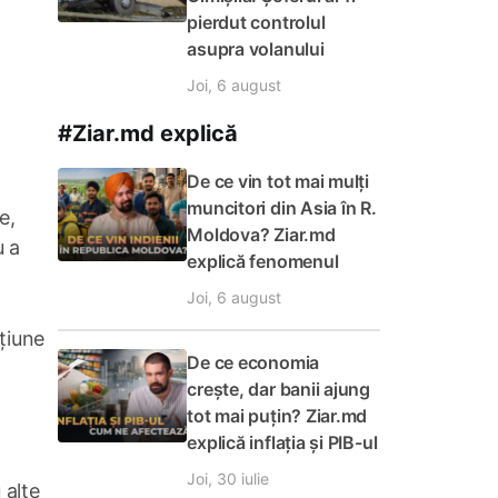
pierdut controlul
asupra volanului
Joi, 6 august
#Ziar.md explică
De ce vin tot mai mulți
muncitori din Asia în R.
e,
Moldova? Ziar.md
u a
explică fenomenul
Joi, 6 august
țiune
De ce economia
crește, dar banii ajung
tot mai puțin? Ziar.md
explică inflația și PIB-ul
Joi, 30 iulie
 alte