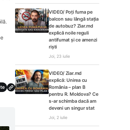
VIDEO/ Poți fuma pe
balcon sau lângă stația
lă.
de autobuz? Ziar.md
explică noile reguli
de
antifumat și ce amenzi
riști
Joi, 23 iulie
VIDEO/ Ziar.md
explică: Unirea cu
România – plan B
te
pentru R. Moldova? Ce
s-ar schimba dacă am
deveni un singur stat
Joi, 2 iulie