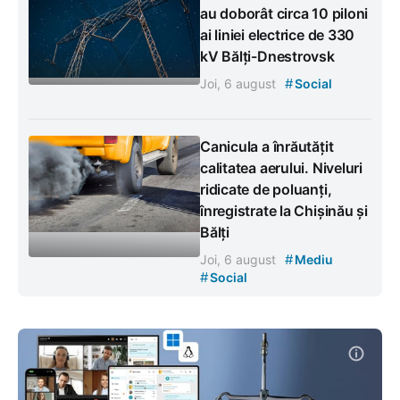
au doborât circa 10 piloni
ai liniei electrice de 330
kV Bălți-Dnestrovsk
#
Joi, 6 august
Social
Canicula a înrăutățit
calitatea aerului. Niveluri
ridicate de poluanți,
înregistrate la Chișinău și
Bălți
#
Joi, 6 august
Mediu
#
Social