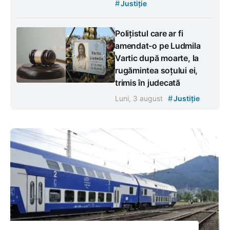
#
Justiție
Polițistul care ar fi
amendat-o pe Ludmila
Vartic după moarte, la
rugămintea soțului ei,
trimis în judecată
#
Luni, 3 august
Justiție