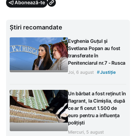
Abonează-te
Știri recomandate
Evghenia Guțul și
Svetlana Popan au fost
transferate în
Penitenciarul nr.7 - Rusca
#
Joi, 6 august
Justiție
Un bărbat a fost reținut în
flagrant, la Cimișlia, după
ce ar fi cerut 1.500 de
euro pentru a influența
polițiști
Miercuri, 5 august