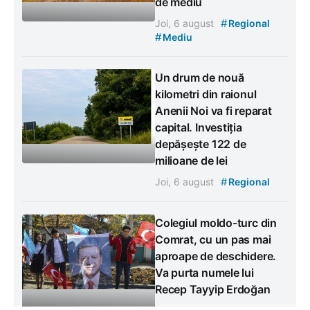
de mediu
#
Joi, 6 august
Regional
#
Mediu
Un drum de nouă
kilometri din raionul
Anenii Noi va fi reparat
capital. Investiția
depășește 122 de
milioane de lei
#
Joi, 6 august
Regional
Colegiul moldo-turc din
Comrat, cu un pas mai
aproape de deschidere.
Va purta numele lui
Recep Tayyip Erdoğan