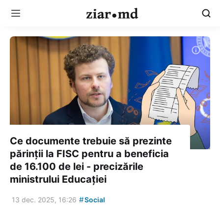
Ce documente trebuie să prezinte
părinții la FISC pentru a beneficia
de 16.100 de lei - precizările
ministrului Educației
#
13 dec. 2025, 16:26
Social