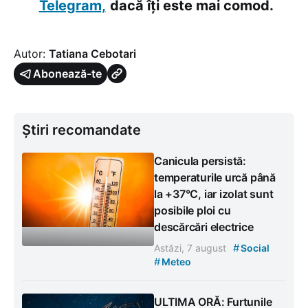
Telegram,
dacă îți este mai comod.
Autor:
Tatiana Cebotari
Abonează-te
Știri recomandate
Canicula persistă:
temperaturile urcă până
la +37°C, iar izolat sunt
posibile ploi cu
descărcări electrice
#
Astăzi, 7 august
Social
#
Meteo
ULTIMA ORĂ: Furtunile