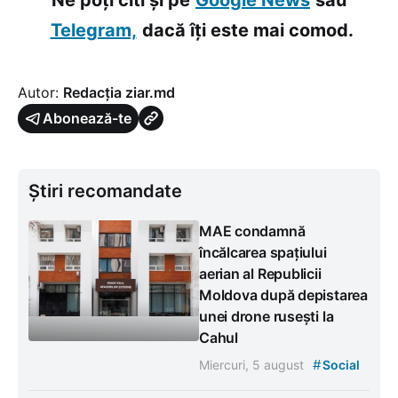
Telegram,
dacă îți este mai comod.
Autor:
Redacția ziar.md
Abonează-te
Știri recomandate
MAE condamnă
încălcarea spațiului
aerian al Republicii
Moldova după depistarea
unei drone rusești la
Cahul
#
Miercuri, 5 august
Social