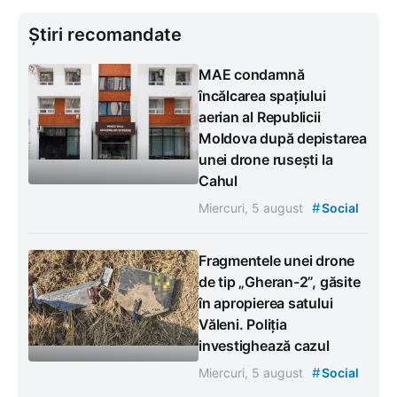
Știri recomandate
MAE condamnă
încălcarea spațiului
aerian al Republicii
Moldova după depistarea
unei drone rusești la
Cahul
#
Miercuri, 5 august
Social
Fragmentele unei drone
de tip „Gheran-2”, găsite
în apropierea satului
Văleni. Poliția
investighează cazul
#
Miercuri, 5 august
Social