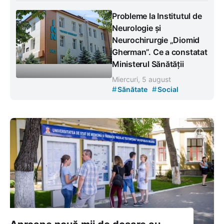
Probleme la Institutul de
Neurologie și
Neurochirurgie „Diomid
Gherman”. Ce a constatat
Ministerul Sănătății
Miercuri, 5 august
#
#
Sănătate
Social