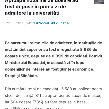
Aproape nouă mii de dosare au
fost depuse în prima zi de
admitere la universități
#
#
22 iul. 2025, 14:18
Social
Educație
Pe parcursul primei zile de admitere, în instituțiile de
învățământ superior au fost înregistrate 8.986 de
dosare unice, depuse de 6.399 de candidați. Potrivit
Ministerului Educației, în această zi, în topul
domeniilor de interes au fost Științe economice,
Drept și Sănătate.
Din numărul total de candidați, 5.588 au aplicat pentru
studii de licență, 811 au optat pentru studii de master,
iar 504 dosare (7,8%) au fost depuse în baza
condițiilor speciale de admitere.