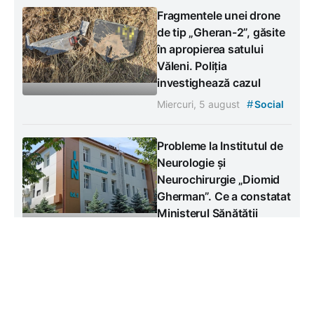
Fragmentele unei drone
de tip „Gheran-2”, găsite
în apropierea satului
Văleni. Poliția
investighează cazul
#
Miercuri, 5 august
Social
Probleme la Institutul de
Neurologie și
Neurochirurgie „Diomid
Gherman”. Ce a constatat
Ministerul Sănătății
Miercuri, 5 august
#
#
Sănătate
Social