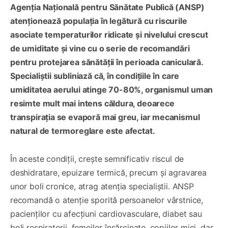
Agenția Națională pentru Sănătate Publică (ANSP)
atenționează populația în legătură cu riscurile
asociate temperaturilor ridicate și nivelului crescut
de umiditate și vine cu o serie de recomandări
pentru protejarea sănătății în perioada caniculară.
Specialiștii subliniază că, în condițiile în care
umiditatea aerului atinge 70-80%, organismul uman
resimte mult mai intens căldura, deoarece
transpirația se evaporă mai greu, iar mecanismul
natural de termoreglare este afectat.
În aceste condiții, crește semnificativ riscul de
deshidratare, epuizare termică, precum și agravarea
unor boli cronice, atrag atenția specialiștii. ANSP
recomandă o atenție sporită persoanelor vârstnice,
pacienților cu afecțiuni cardiovasculare, diabet sau
boli respiratorii, femeilor însărcinate, copiilor mici, dar