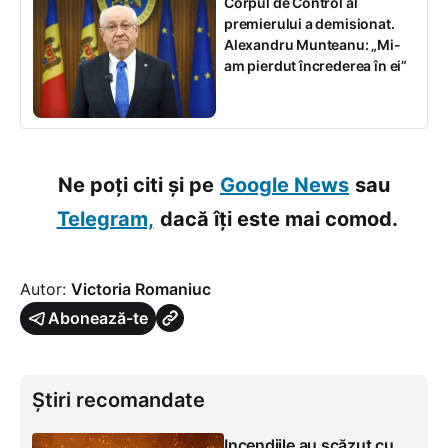
Corpul de Control al
premierului a demisionat.
Alexandru Munteanu: „Mi-
am pierdut încrederea în ei”
Ne poți citi și pe
Google News
sau
Telegram,
dacă îți este mai comod.
Autor:
Victoria Romaniuc
Abonează-te
Știri recomandate
Incendiile au scăzut cu