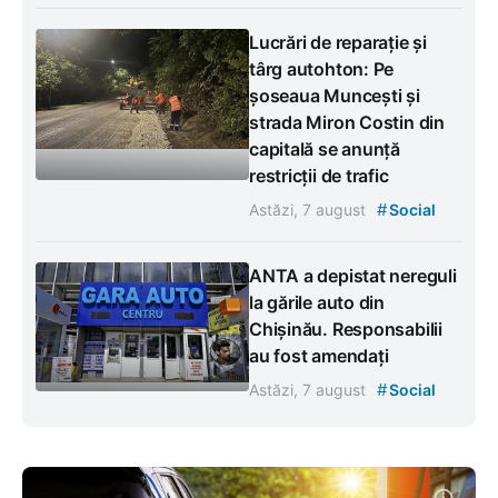
Lucrări de reparație și
târg autohton: Pe
șoseaua Muncești și
strada Miron Costin din
capitală se anunță
restricții de trafic
#
Astăzi, 7 august
Social
ANTA a depistat nereguli
la gările auto din
Chișinău. Responsabilii
au fost amendați
#
Astăzi, 7 august
Social