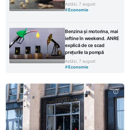
Astăzi, 7 august
#
Economie
Benzina și motorina, mai
ieftine în weekend. ANRE
explică de ce scad
prețurile la pompă
Astăzi, 7 august
#
Economie