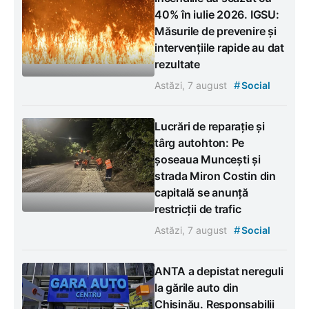
40% în iulie 2026. IGSU:
Măsurile de prevenire și
intervențiile rapide au dat
rezultate
#
Astăzi, 7 august
Social
Lucrări de reparație și
târg autohton: Pe
șoseaua Muncești și
strada Miron Costin din
capitală se anunță
restricții de trafic
#
Astăzi, 7 august
Social
ANTA a depistat nereguli
la gările auto din
Chișinău. Responsabilii