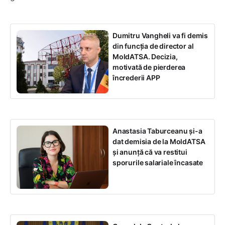
Dumitru Vangheli va fi demis
din funcția de director al
MoldATSA. Decizia,
motivată de pierderea
încrederii APP
Anastasia Taburceanu și-a
dat demisia de la MoldATSA
și anunță că va restitui
sporurile salariale încasate