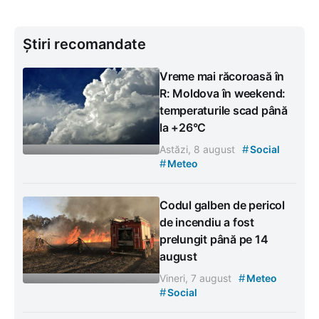
Știri recomandate
Vreme mai răcoroasă în
R: Moldova în weekend:
temperaturile scad până
la +26°C
#
Astăzi, 8 august
Social
#
Meteo
Codul galben de pericol
de incendiu a fost
prelungit până pe 14
august
#
Vineri, 7 august
Meteo
#
Social