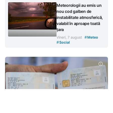
Meteorologii au emis un
nou cod galben de
instabilitate atmosferică,
valabil în aproape toată
țara
#
Vineri, 7 august
Meteo
#
Social
Adolescenții de la 14 ani vor putea