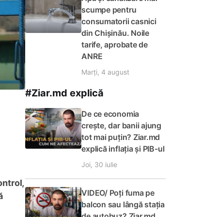
scumpe pentru
consumatorii casnici
din Chișinău. Noile
tarife, aprobate de
ANRE
Marți, 4 august
#Ziar.md explică
De ce economia
crește, dar banii ajung
tot mai puțin? Ziar.md
explică inflația și PIB-ul
Joi, 30 iulie
ontrol,
VIDEO/ Poți fuma pe
ă
balcon sau lângă stația
de autobuz? Ziar.md