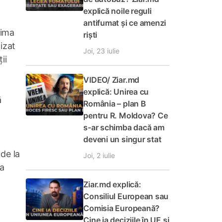
explică noile reguli
antifumat și ce amenzi
tima
riști
izat
Joi, 23 iulie
ii
VIDEO/ Ziar.md
explică: Unirea cu
ă
România – plan B
pentru R. Moldova? Ce
s-ar schimba dacă am
deveni un singur stat
 de la
Joi, 2 iulie
ma
Ziar.md explică:
Consiliul European sau
Comisia Europeană?
Cine ia deciziile în UE și