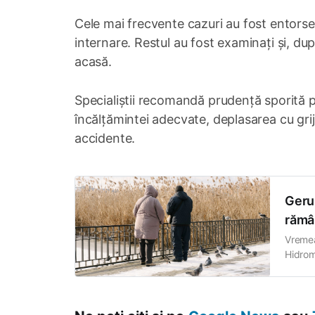
Cele mai frecvente cazuri au fost entorse ș
internare. Restul au fost examinați și, după
acasă.
Specialiștii recomandă prudență sporită pe 
încălțămintei adecvate, deplasarea cu gri
accidente.
Gerul
rămân
Vremea 
Hidrome
rămâne
-5 și 