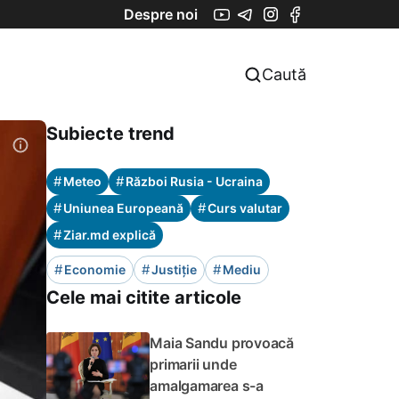
Despre noi
Caută
Subiecte trend
#
#
Meteo
Război Rusia - Ucraina
#
#
Uniunea Europeană
Curs valutar
#
Ziar.md explică
#
#
#
Economie
Justiție
Mediu
Cele mai citite articole
Maia Sandu provoacă
primarii unde
amalgamarea s-a