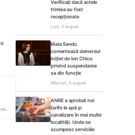
Verificați dacă actele
trimise au fost
recepționate
Luni, 3 august
ea
Maia Sandu
comentează demersul
inițiat de Ion Chicu
privind suspendarea
sa din funcție
Miercuri, 5 august
ANRE a aprobat noi
tarife la apă și
 va
canalizare în mai multe
ntre
localități. Unde se
scumpesc serviciile