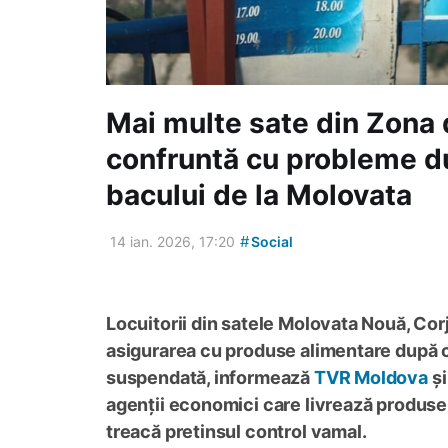
Mai multe sate din Zona 
confruntă cu probleme du
bacului de la Molovata
#
14 ian. 2026, 17:20
Social
Locuitorii din satele Molovata Nouă, Cor
asigurarea cu produse alimentare după ce
suspendată, informează
TVR Moldova
ș
agenții economici care livrează produse 
treacă pretinsul control vamal.