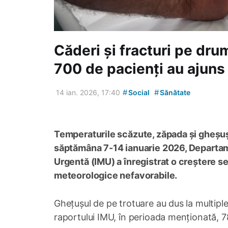
Căderi și fracturi pe dru
700 de pacienți au ajuns 
#
#
14 ian. 2026, 17:40
Social
Sănătate
Temperaturile scăzute, zăpada și gheșușu
săptămâna 7-14 ianuarie 2026, Departame
Urgentă (IMU) a înregistrat o creștere se
meteorologice nefavorabile.
Ghețușul de pe trotuare au dus la multiple
raportului IMU, în perioada menționată, 