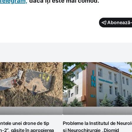
Telegram,
dacă îți este mai comod.
Abonează-
tele unei drone de tip
Probleme la Institutul de Neuro
-2”, găsite în apropierea
și Neurochirurgie „Diomid