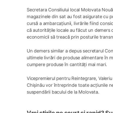
Secretara Consiliului local Molovata Nouă,
magazinele din sat au fost asigurate cu p
cursă a ambarcațiunii, livrările fiind cons
că autoritățile locale au făcut un demers c
economicii să treacă prin posturile transn
Un demers similar a depus secretarul Consi
ultimele livrări de produse alimentare în ma
cumpere produse în cantități mai mari.
Vicepremierul pentru Reintegrare, Valeriu 
Chișinău vor întreprinde toate acțiunile n
suspendării bacului de la Molovata.
Vrei știrile pe scurt și rapid? 