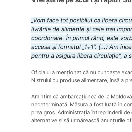
„Vom face tot posibilul ca libera circ
livrările de alimente și cele mai imp
coordonare. În primul rând, este vo
accesa și formatul „1+1”. (...) Am înc
pentru a asigura libera circulație”, a
Oficialul a menționat că nu cunoaște exact
Nistrului cu produse alimentare, însă a p
Amintim că ambarcațiunea de la Moldova ș
nedeterminată. Măsura a fost luată în cont
prea gros. Administrația întreprinderii de
alternative și să urmărească anunțurile ofi