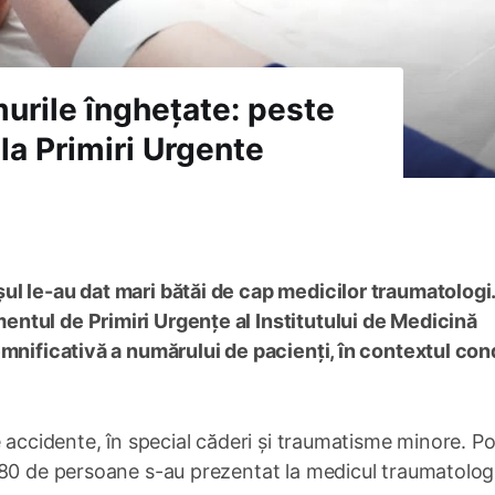
murile înghețate: peste
la Primiri Urgente
l le-au dat mari bătăi de cap medicilor traumatologi.
ntul de Primiri Urgențe al Institutului de Medicină
mnificativă a numărului de pacienți, în contextul cond
 accidente, în special căderi și traumatisme minore. Pot
780 de persoane s-au prezentat la medicul traumatolog