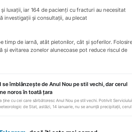
i luxații, iar 164 de pacienți cu fracturi au necesitat
 investigații și consultații, au plecat
timp de iarnă, atât pietonilor, cât și șoferilor. Folosir
jă și evitarea zonelor alunecoase pot reduce riscul de
 se îmblânzește de Anul Nou pe stil vechi, dar cerul
e noros în toată țara
ține cu cei care sărbătoresc Anul Nou pe stil vechi. Potrivit Serviciului
teorologic de Stat, astăzi, 14 ianuarie, nu se anunță precipitații, cerul
 predominant noros în toată țara, iar temperaturile maxime vor oscila î
0°C. În regiunea de nord, mercurul din termometre va urca