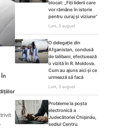
blocat: „Fiți liderii care
vor rămâne în istorie
pentru curaj și viziune”
Luni, 3 august
O delegație din
Afganistan, condusă
de talibani, efectuează
o vizită în R. Moldova.
Cum au ajuns aici și ce
 În
urmează să facă
Luni, 3 august
ițiilor
Probleme la poșta
electronică a
rivit
Judecătoriei Chișinău,
.
sediul Centru.