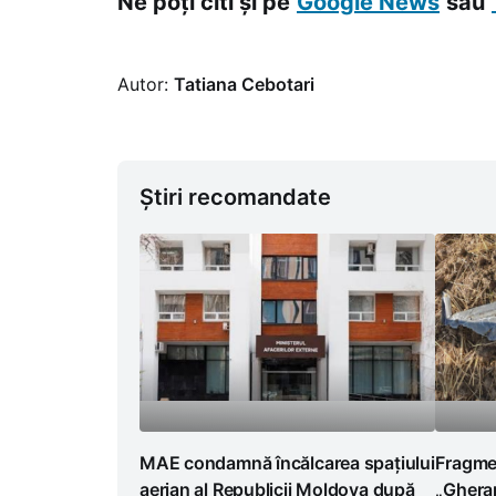
Ne poți citi și pe
Google News
sau
Autor:
Tatiana Cebotari
Știri recomandate
Fragmen
MAE condamnă încălcarea spațiului
„Gheran
aerian al Republicii Moldova după