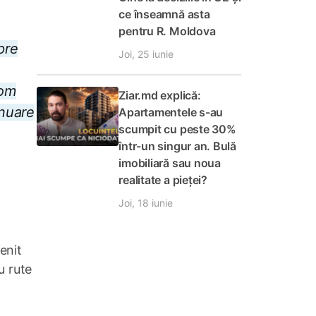
ce înseamnă asta
pentru R. Moldova
pre
Joi, 25 iunie
Vom
Ziar.md explică:
inuare
Apartamentele s-au
scumpit cu peste 30%
într-un singur an. Bulă
imobiliară sau noua
realitate a pieței?
Joi, 18 iunie
enit
u rute