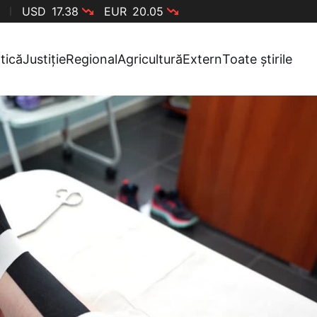
USD
17.38
EUR
20.05
itică
Justiție
Regional
Agricultură
Extern
Toate știrile