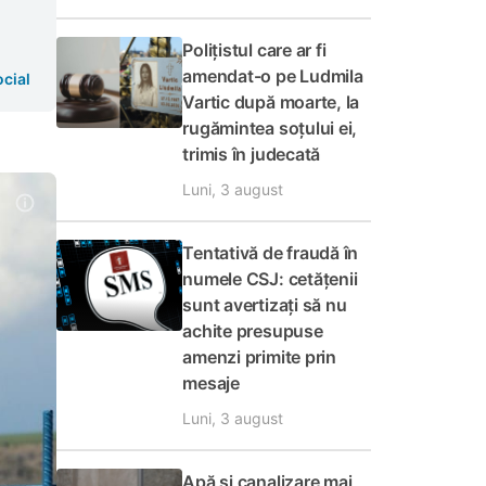
Polițistul care ar fi
amendat-o pe Ludmila
cial
Vartic după moarte, la
rugămintea soțului ei,
trimis în judecată
Luni, 3 august
Tentativă de fraudă în
numele CSJ: cetățenii
sunt avertizați să nu
achite presupuse
amenzi primite prin
mesaje
Luni, 3 august
Apă și canalizare mai