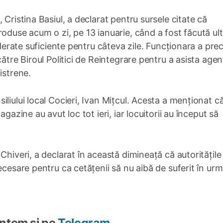
 Cristina Basiul, a declarat pentru sursele citate că
roduse acum o zi, pe 13 ianuarie, când a fost făcută ul
iderate suficiente pentru câteva zile. Funcționara a prec
ătre Biroul Politici de Reintegrare pentru a asista agenț
istrene.
liului local Cocieri, Ivan Mițcul. Acesta a menționat c
gazine au avut loc tot ieri, iar locuitorii au început să
Chiveri, a declarat în această dimineață că autoritățile
ecesare pentru ca cetățenii să nu aibă de suferit în ur
Suntem și pe
Telegram