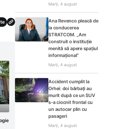
Marți, 4 august
Ana Revenco pleacă de
te
la conducerea
STRATCOM. „Am
construit o instituție
menită să apere spațiul
informațional”
Marți, 4 august
Accident cumplit la
Orhei: doi bărbați au
murit după ce un SUV
s-a ciocnit frontal cu
un autocar plin cu
pasageri
logie
Marți, 4 august