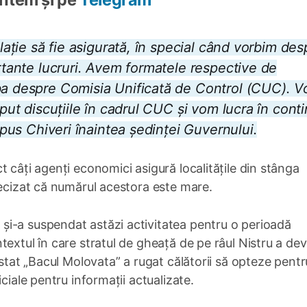
ulație să fie asigurată, în special când vorbim des
ortante lucruri. Avem formatele respective de
rba despre Comisia Unificată de Control (CUC). 
eput discuțiile în cadrul CUC și vom lucra în cont
 spus Chiveri înaintea ședinței Guvernului.
 câți agenți economici asigură localitățile din stânga
recizat că numărul acestora este mare.
i-a suspendat astăzi activitatea pentru o perioadă
extul în care stratul de gheață de pe râul Nistru a dev
 stat „Bacul Molovata” a rugat călătorii să opteze pentr
ciale pentru informații actualizate.