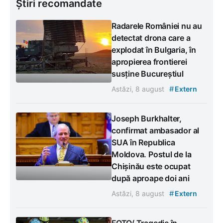
Știri recomandate
Radarele României nu au
detectat drona care a
explodat în Bulgaria, în
apropierea frontierei
susține Bucureștiul
#
Astăzi, 8 august
Extern
Joseph Burkhalter,
confirmat ambasador al
SUA în Republica
Moldova. Postul de la
Chișinău este ocupat
după aproape doi ani
#
Astăzi, 8 august
Extern
FOTO/ Tragedie în