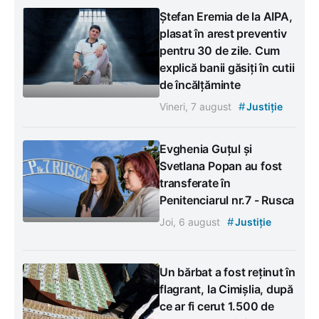
Ștefan Eremia de la AIPA,
plasat în arest preventiv
pentru 30 de zile. Cum
explică banii găsiți în cutii
de încălțăminte
#
Vineri, 7 august
Justiție
Evghenia Guțul și
Svetlana Popan au fost
transferate în
Penitenciarul nr.7 - Rusca
#
Joi, 6 august
Justiție
Un bărbat a fost reținut în
flagrant, la Cimișlia, după
ce ar fi cerut 1.500 de