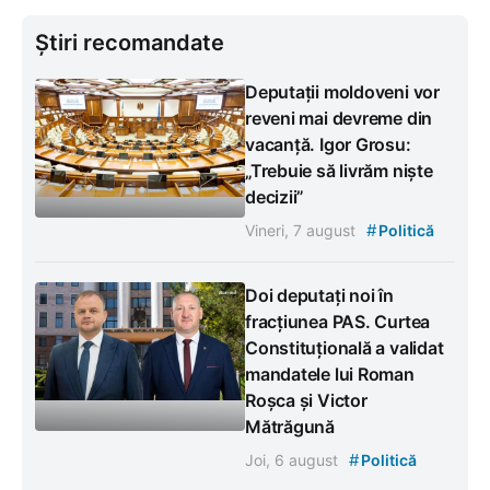
Știri recomandate
Deputații moldoveni vor
reveni mai devreme din
vacanță. Igor Grosu:
„Trebuie să livrăm niște
decizii”
#
Vineri, 7 august
Politică
Doi deputați noi în
fracțiunea PAS. Curtea
Constituțională a validat
mandatele lui Roman
Roșca și Victor
Mătrăgună
#
Joi, 6 august
Politică