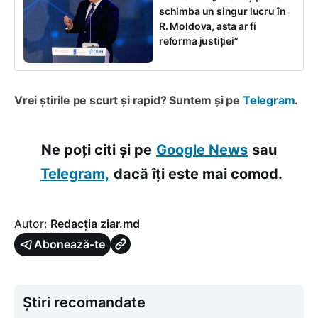
schimba un singur lucru în
R. Moldova, asta ar fi
reforma justiției”
Vrei știrile pe scurt și rapid? Suntem și pe
Telegram
.
Ne poți citi și pe
Google News
sau
Telegram,
dacă îți este mai comod.
Autor:
Redacția ziar.md
Abonează-te
Știri recomandate