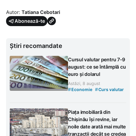
Autor:
Tatiana Cebotari
Abonează-te
Știri recomandate
Cursul valutar pentru 7-9
august: ce se întâmplă cu
euro și dolarul
Astăzi, 8 august
#
#
Economie
Curs valutar
Piața imobiliară din
Chișinău își revine, iar
noile date arată mai multe
tranzacții decât se credea