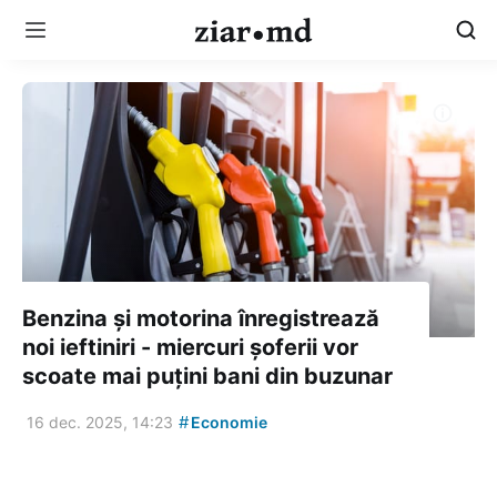
Benzina și motorina înregistrează
noi ieftiniri - miercuri șoferii vor
scoate mai puțini bani din buzunar
#
16 dec. 2025, 14:23
Economie