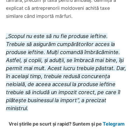
tarifară, precum și taxa pentru ambalaj. Gavriliță a
explicat că antreprenorii moldoveni achită taxe
similare când importă mărfuri.
„Scopul nu este să nu fie produse ieftine.
Trebuie să asigurăm cumpărătorilor acces la
produse ieftine. Mulți comandă îmbrăcăminte.
Astfel, și copiii, și adulții, se îmbracă mai bine, își
permit mai mult. Acest lucru trebuie păstrat. Dar,
în același timp, trebuie redusă concurența
neloială, de aceea accesul la produse ieftine
trebuie să includă un impozit corect, pe care îl
plătește businessul la import”, a precizat
ministrul.
Vrei știrile pe scurt și rapid? Suntem și pe
Telegram