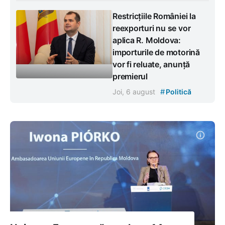
Restricțiile României la
reexporturi nu se vor
aplica R. Moldova:
importurile de motorină
vor fi reluate, anunță
premierul
#
Joi, 6 august
Politică