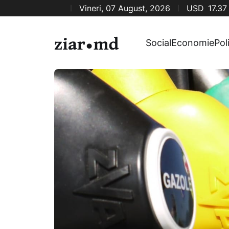
Vineri, 07 August, 2026
USD
17.37
Social
Economie
Pol