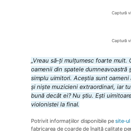
Captură v
0:00
/
2:35
Captură v
„
Vreau să-ți mulțumesc foarte mult. Ce
oamenii din spatele dumneavoastră și 
simplu uimitori. Aceștia sunt oameni a
și niște muzicieni extraordinari, iar 
bună decât ei? Nu știu. Ești uimitoare
violonistei la final.
Potrivit informațiilor disponibile pe
site-u
fabricarea de coarde de înaltă calitate pen