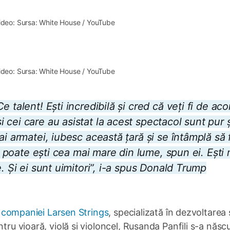
ideo: Sursa: White House / YouTube
1×
ideo: Sursa: White House / YouTube
 talent! Ești incredibilă și cred că veți fi de aco
cei care au asistat la acest spectacol sunt pur ș
i armatei, iubesc această țară și se întâmplă să 
tu poate ești cea mai mare din lume, spun ei. Ești 
. Și ei sunt uimitori”, i-a spus Donald Trump
l companiei Larsen Strings
, specializată în dezvoltarea 
tru vioară, violă și violoncel, Rusanda Panfili s-a născu