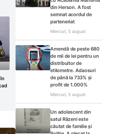
cu Academia Maritimă
din Herson. A fost
semnat acordul de
parteneriat
Miercuri, 5 august
Amendă de peste 680
de mii de lei pentru un
distribuitor de
etilometre. Adaosuri
de până la 733% și
 în
profit de 1.000%
cad
Miercuri, 5 august
Un adolescent din
satul Răzeni este
căutat de familie și
Poliție. A plecat la