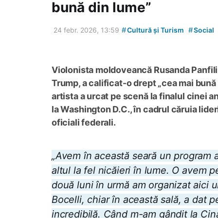
bună din lume”
#
#
24 febr. 2026, 13:59
Cultură și Turism
Social
Violonista moldoveancă Rusanda Panfili 
Trump, a calificat-o drept „cea mai bună 
artista a urcat pe scenă la finalul cinei
la Washington D.C., în cadrul căruia lider
oficiali federali.
„
Avem în această seară un program ar
altul la fel nicăieri în lume. O avem
două luni în urmă am organizat aici 
Bocelli, chiar în această sală, a dat p
incredibilă. Când m-am gândit la Cin