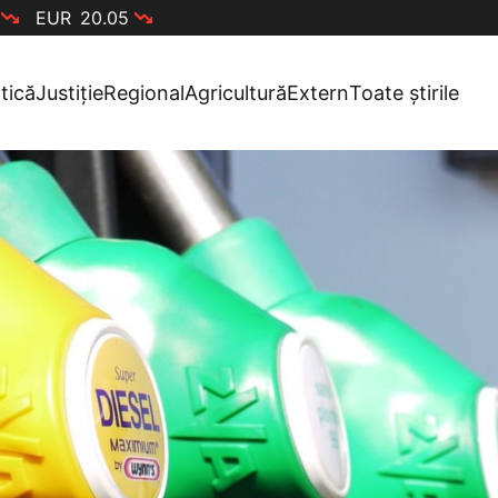
EUR
20.05
itică
Justiție
Regional
Agricultură
Extern
Toate știrile