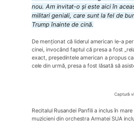
nou. Am invitat-o și este aici în acea
militari geniali, care sunt la fel de b
Trump înainte de cină.
De menționat că liderul american le-a permi
cinei, invocând faptul că presa a fost „rela
exact, președintele american a propus ca 
cele din urmă, presa a fost lăsată să asis
0:00
/
1:31
Captură v
Recitalul Rusandei Panfili a inclus în ma
muzicieni din orchestra Armatei SUA inclus
0:00
/
0:34