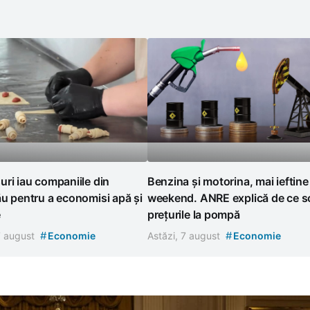
ri iau companiile din
Benzina și motorina, mai ieftine
u pentru a economisi apă și
weekend. ANRE explică de ce s
e
prețurile la pompă
#
#
7 august
Economie
Astăzi, 7 august
Economie