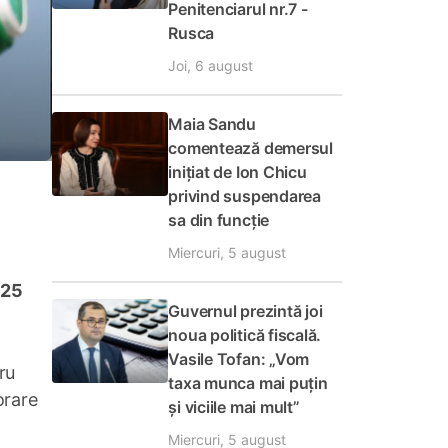
Penitenciarul nr.7 -
Rusca
Joi, 6 august
Maia Sandu
comentează demersul
inițiat de Ion Chicu
privind suspendarea
sa din funcție
Miercuri, 5 august
 25
Guvernul prezintă joi
noua politică fiscală.
Vasile Tofan: „Vom
ru
taxa munca mai puțin
orare
și viciile mai mult”
Miercuri, 5 august