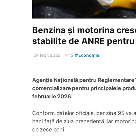
Benzina și motorina cres
stabilite de ANRE pentr
#
24 febr. 2026, 14:12
Economie
Agenția Națională pentru Reglementare î
comercializare pentru principalele produ
februarie 2026.
Conform datelor oficiale, benzina 95 va av
bani față de ziua precedentă, iar motorina
de zece bani.