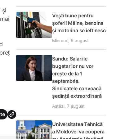
 și
Vești bune pentru
 mai
șoferi! Mâine, benzina
și motorina se ieftinesc
Miercuri, 5 august
nd
 preț
Sandu: Salariile
bugetarilor nu vor
crește de la 1
septembrie.
Sindicatele convoacă
ședință extraordinară
Astăzi, 7 august
te
Universitatea Tehnică
a Moldovei va coopera