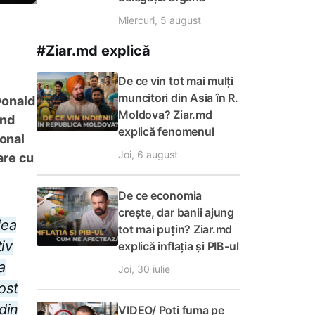
Miercuri, 5 august
#Ziar.md explică
De ce vin tot mai mulți
muncitori din Asia în R.
Donald
Moldova? Ziar.md
ând
explică fenomenul
ional
Joi, 6 august
are cu
De ce economia
crește, dar banii ajung
dea
tot mai puțin? Ziar.md
iv
explică inflația și PIB-ul
a
Joi, 30 iulie
fost
din
VIDEO/ Poți fuma pe