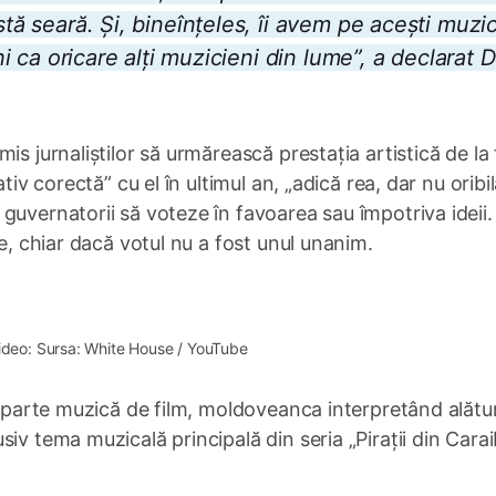
stă seară. Și, bineînțeles, îi avem pe acești muzic
uni ca oricare alți muzicieni din lume”
, a declarat 
s jurnaliștilor să urmărească prestația artistică de la f
tiv corectă” cu el în ultimul an, „adică rea, dar nu oribil
guvernatorii să voteze în favoarea sau împotriva ideii.
te, chiar dacă votul nu a fost unul unanim.
1×
ideo: Sursa: White House / YouTube
re parte muzică de film, moldoveanca interpretând alătu
iv tema muzicală principală din seria „Pirații din Carai
1×