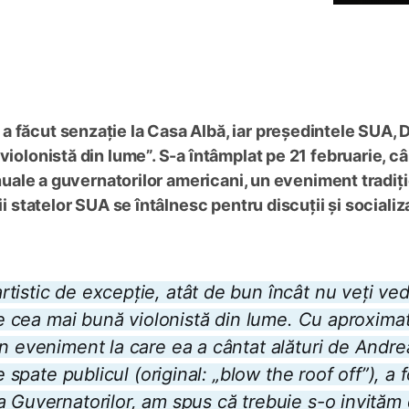
a făcut senzație la Casa Albă, iar președintele SUA, 
violonistă din lume”. S-a întâmplat pe 21 februarie, c
 anuale a guvernatorilor americani, un eveniment tradiț
ii statelor SUA se întâlnesc pentru discuții și socializ
tistic de excepție, atât de bun încât nu veți ve
 pe cea mai bună violonistă din lume. Cu aproximat
un eveniment la care ea a cântat alături de Andre
e spate publicul (original: „blow the roof off”), a 
a Guvernatorilor, am spus că trebuie s-o invităm 