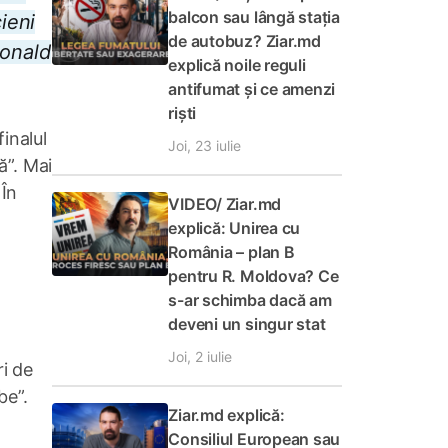
balcon sau lângă stația
ieni
de autobuz? Ziar.md
Donald
explică noile reguli
antifumat și ce amenzi
riști
inalul
Joi, 23 iulie
ă”. Mai
 În
VIDEO/ Ziar.md
explică: Unirea cu
România – plan B
pentru R. Moldova? Ce
s-ar schimba dacă am
deveni un singur stat
Joi, 2 iulie
ri de
be”.
Ziar.md explică:
Consiliul European sau