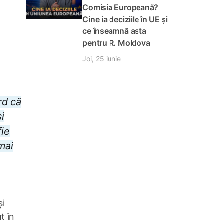
Comisia Europeană?
Cine ia deciziile în UE și
ce înseamnă asta
pentru R. Moldova
Joi, 25 iunie
rd că
i
fie
mai
și
t în