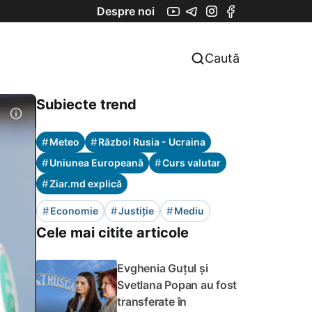
Despre noi
Caută
Subiecte trend
#
#
Meteo
Război Rusia - Ucraina
#
#
Uniunea Europeană
Curs valutar
#
Ziar.md explică
#
#
#
Economie
Justiție
Mediu
Cele mai citite articole
Evghenia Guțul și
Svetlana Popan au fost
transferate în