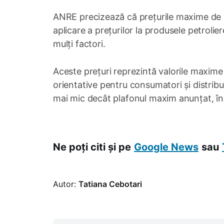
ANRE precizează că prețurile maxime de r
aplicare a prețurilor la produsele petroli
mulți factori.
Aceste prețuri reprezintă valorile maxime
orientative pentru consumatori și distribui
mai mic decât plafonul maxim anunțat, îns
Ne poți citi și pe
Google News
sau
Autor:
Tatiana Cebotari