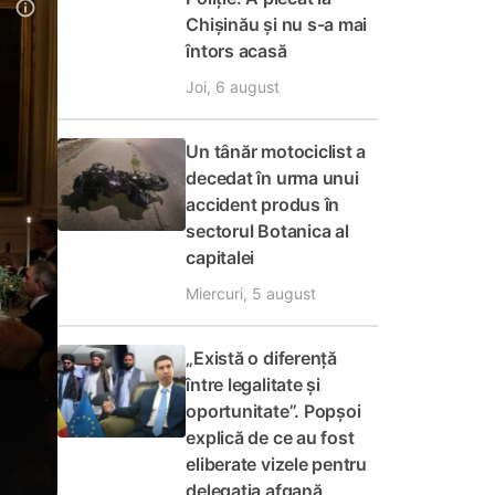
Chișinău și nu s-a mai
întors acasă
Joi, 6 august
Un tânăr motociclist a
decedat în urma unui
accident produs în
sectorul Botanica al
capitalei
Miercuri, 5 august
„Există o diferență
între legalitate și
oportunitate”. Popșoi
explică de ce au fost
eliberate vizele pentru
delegația afgană