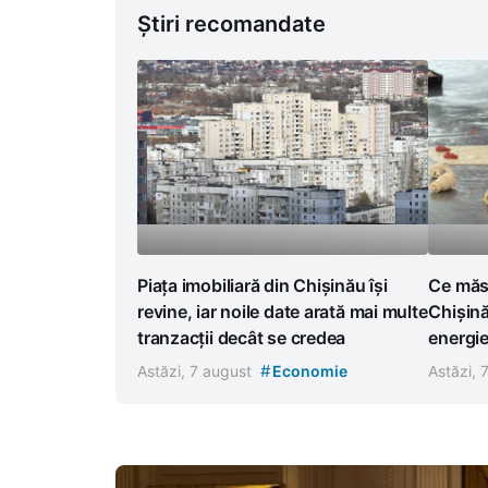
Știri recomandate
Piața imobiliară din Chișinău își
Ce măsu
revine, iar noile date arată mai multe
Chișină
tranzacții decât se credea
energi
#
Astăzi, 7 august
Economie
Astăzi, 