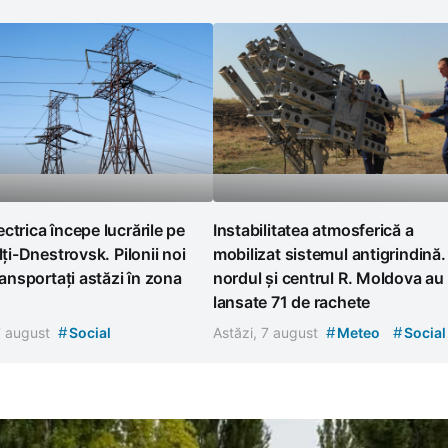
ctrica începe lucrările pe
Instabilitatea atmosferică a
ălți-Dnestrovsk. Pilonii noi
mobilizat sistemul antigrindină.
transportați astăzi în zona
nordul și centrul R. Moldova au
lansate 71 de rachete
#
#
#
7 august
Social
Astăzi, 7 august
Meteo
Social