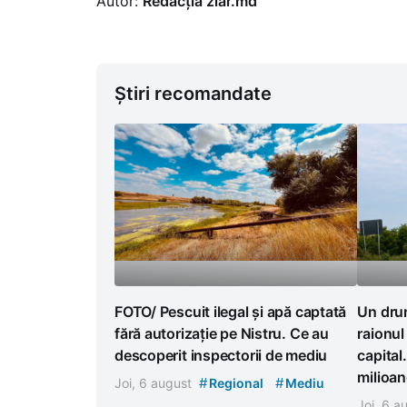
Autor:
Redacția ziar.md
Știri recomandate
FOTO/ Pescuit ilegal și apă captată
Un drum
fără autorizație pe Nistru. Ce au
raionul
descoperit inspectorii de mediu
capital
milioan
#
#
Joi, 6 august
Regional
Mediu
Joi, 6 