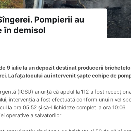
Sîngerei. Pompierii au
e în demisol
de 9 iulie la un depozit destinat producerii brichetelo
ei. La fața locului au intervenit șapte echipe de pomp
rgență (IGSU) anunță că apelul la 112 a fost recepționa
lui, intervenția a fost efectuată conform unui nivel spo
cul la ora 05:52 și să-l lichideze complet la ora 10:06.
ei operative a salvatorilor.