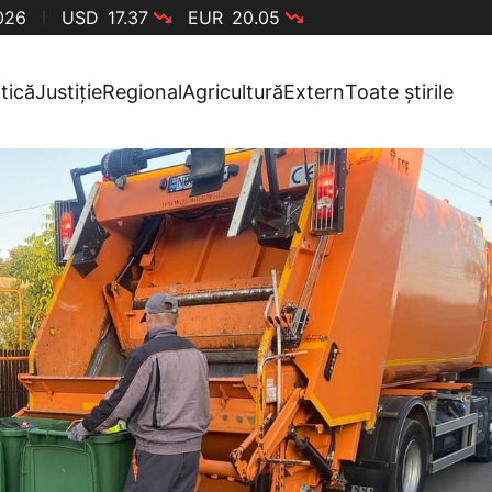
2026
USD
17.37
EUR
20.05
itică
Justiție
Regional
Agricultură
Extern
Toate știrile