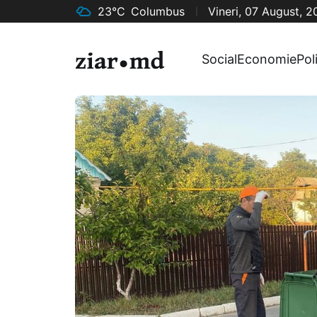
23°C
Columbus
Vineri, 07 August, 
Social
Economie
Pol