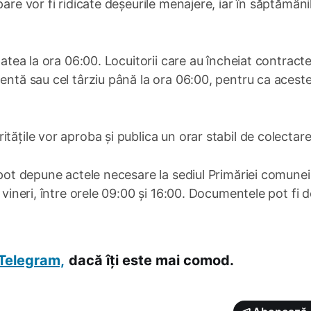
are vor fi ridicate deșeurile menajere, iar în săptămâni
tatea la ora 06:00. Locuitorii care au încheiat contract
dentă sau cel târziu până la ora 06:00, pentru ca acest
tățile vor aproba și publica un orar stabil de colectare
 pot depune actele necesare la sediul Primăriei comunei
ă vineri, între orele 09:00 și 16:00. Documentele pot fi 
Telegram,
dacă îți este mai comod.