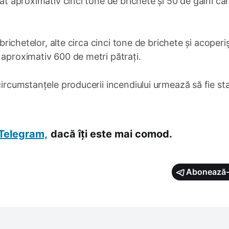
vat aproximativ cinci tone de brichete și 50 de găini ca
 brichetelor, alte circa cinci tone de brichete și acoperi
 aproximativ 600 de metri pătrați.
circumstanțele producerii incendiului urmează să fie sta
Telegram,
dacă îți este mai comod.
Abonează-