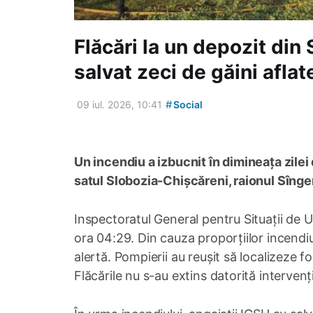
Flăcări la un depozit din 
salvat zeci de găini aflat
#
09 iul. 2026, 10:41
Social
Un incendiu a izbucnit în dimineața zilei 
satul Slobozia-Chișcăreni, raionul Sînger
Inspectoratul General pentru Situații de U
ora 04:29. Din cauza proporțiilor incendiu
alertă. Pompierii au reușit să localizeze fo
Flăcările nu s-au extins datorită intervenți