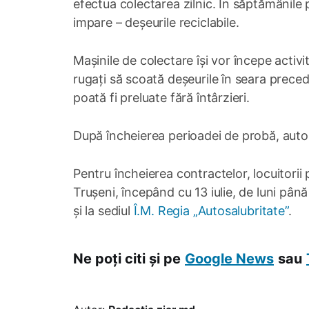
efectua colectarea zilnic. În săptămânile p
impare – deșeurile reciclabile.
Mașinile de colectare își vor începe activi
rugați să scoată deșeurile în seara prece
poată fi preluate fără întârzieri.
După încheierea perioadei de probă, autori
Pentru încheierea contractelor, locuitorii
Trușeni, începând cu 13 iulie, de luni pân
și la sediul
Î.M. Regia „Autosalubritate”
.
Ne poți citi și pe
Google News
sau