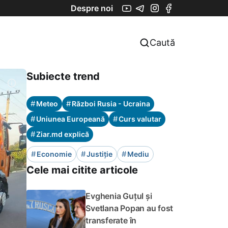
Despre noi
Caută
Subiecte trend
#
#
Meteo
Război Rusia - Ucraina
#
#
Uniunea Europeană
Curs valutar
#
Ziar.md explică
#
#
#
Economie
Justiție
Mediu
Cele mai citite articole
Evghenia Guțul și
Svetlana Popan au fost
transferate în