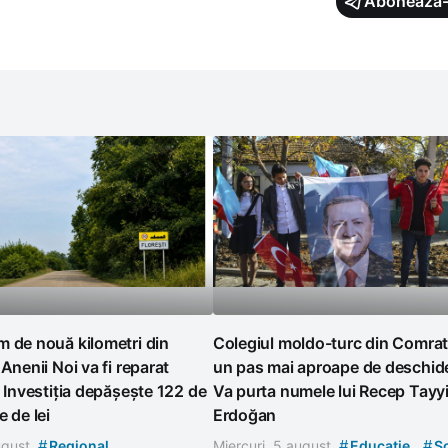
Abonează-
 de nouă kilometri din
Colegiul moldo-turc din Comrat
 Anenii Noi va fi reparat
un pas mai aproape de deschid
. Investiția depășește 122 de
Va purta numele lui Recep Tayy
e de lei
Erdoğan
#
#
#
august
Regional
Miercuri, 5 august
Educație
So