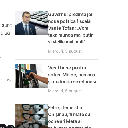
le
Guvernul prezintă joi
noua politică fiscală.
e sunt
Vasile Tofan: „Vom
ea să
taxa munca mai puțin
și viciile mai mult”
Miercuri, 5 august
.
Vești bune pentru
șoferi! Mâine, benzina
depuse
și motorina se ieftinesc
Miercuri, 5 august
Fete și femei din
Chișinău, filmate cu
ochelari Meta și