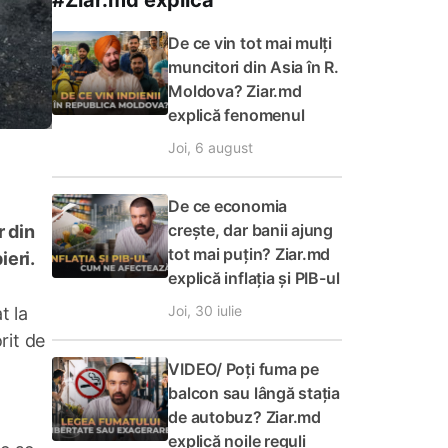
#Ziar.md explică
De ce vin tot mai mulți
muncitori din Asia în R.
Moldova? Ziar.md
explică fenomenul
Joi, 6 august
De ce economia
crește, dar banii ajung
r din
tot mai puțin? Ziar.md
ieri.
explică inflația și PIB-ul
Joi, 30 iulie
t la
rit de
VIDEO/ Poți fuma pe
balcon sau lângă stația
de autobuz? Ziar.md
explică noile reguli