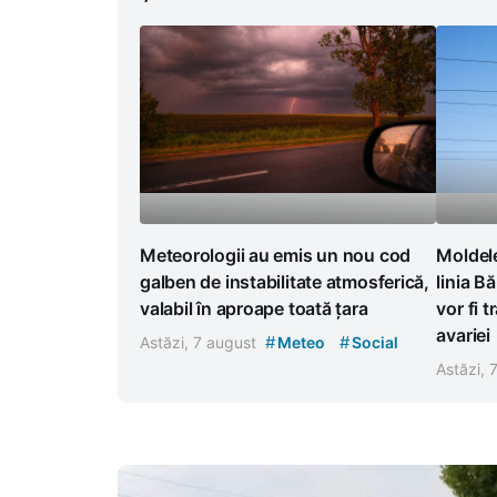
Meteorologii au emis un nou cod
Moldele
galben de instabilitate atmosferică,
linia B
valabil în aproape toată țara
vor fi 
avariei
#
#
Astăzi, 7 august
Meteo
Social
Astăzi, 