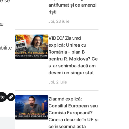
re se
antifumat și ce amenzi
riști
Joi, 23 iulie
șul
VIDEO/ Ziar.md
explică: Unirea cu
bilite
România – plan B
pentru R. Moldova? Ce
s-ar schimba dacă am
deveni un singur stat
Joi, 2 iulie
te
Ziar.md explică:
Consiliul European sau
Comisia Europeană?
Cine ia deciziile în UE și
ce înseamnă asta