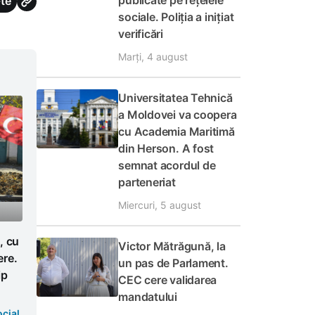
publicate pe rețelele
te
sociale. Poliția a inițiat
verificări
Marți, 4 august
Universitatea Tehnică
a Moldovei va coopera
cu Academia Maritimă
din Herson. A fost
semnat acordul de
parteneriat
Miercuri, 5 august
, cu
Victor Mătrăgună, la
ere.
un pas de Parlament.
ip
CEC cere validarea
mandatului
cial