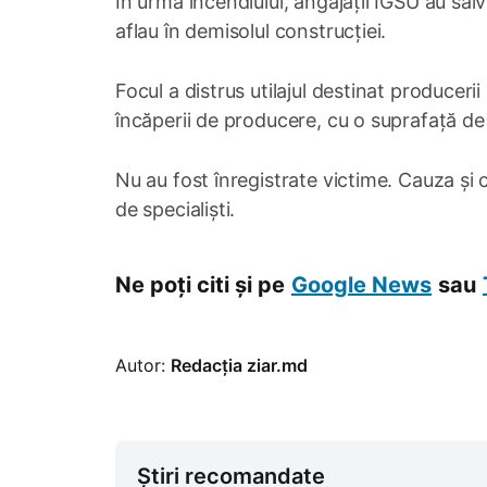
În urma incendiului, angajații IGSU au sal
aflau în demisolul construcției.
Focul a distrus utilajul destinat producerii
încăperii de producere, cu o suprafață de
Nu au fost înregistrate victime. Cauza și 
de specialiști.
Ne poți citi și pe
Google News
sau
Autor:
Redacția ziar.md
Știri recomandate