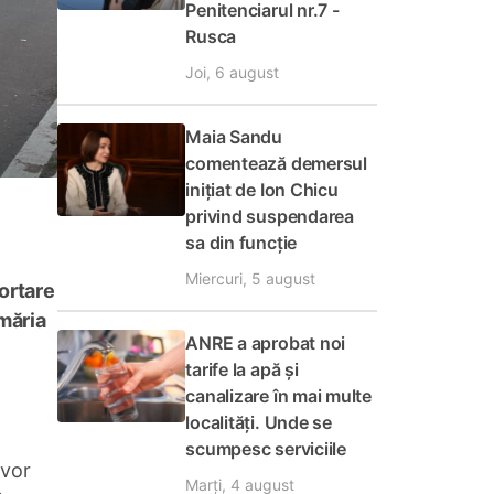
Penitenciarul nr.7 -
Rusca
Joi, 6 august
Maia Sandu
comentează demersul
inițiat de Ion Chicu
privind suspendarea
sa din funcție
Miercuri, 5 august
ortare
imăria
ANRE a aprobat noi
tarife la apă și
canalizare în mai multe
localități. Unde se
scumpesc serviciile
 vor
Marți, 4 august