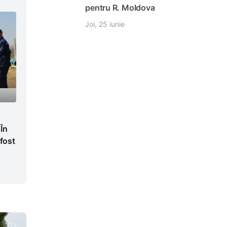
pentru R. Moldova
Joi, 25 iunie
 În
 fost