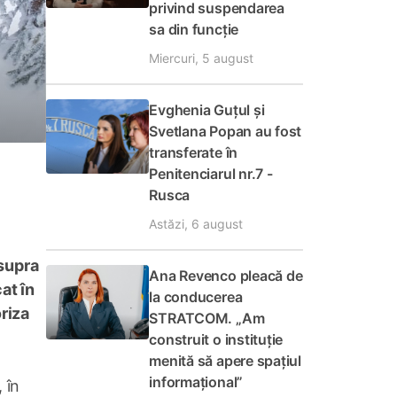
privind suspendarea
sa din funcție
Miercuri, 5 august
Evghenia Guțul și
Svetlana Popan au fost
transferate în
Penitenciarul nr.7 -
Rusca
Astăzi, 6 august
asupra
Ana Revenco pleacă de
at în
la conducerea
oriza
STRATCOM. „Am
construit o instituție
menită să apere spațiul
informațional”
 în