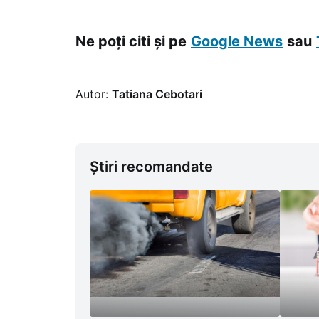
pe înt
Ne poți citi și pe
Google News
sau
Autor:
Tatiana Cebotari
Știri recomandate