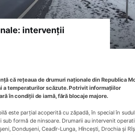
nale: intervenții
unță că rețeaua de drumuri naționale din Republica M
i a temperaturilor scăzute. Potrivit informațiilor
ară în condiții de iarnă, fără blocaje majore.
ilă este parțial acoperită cu zăpadă, în special în sudul
ții sub formă de ninsoare. Drumarii au intervenit operat
ășeni, Dondușeni, Ceadîr-Lunga, Hîncești, Drochia și Rîș