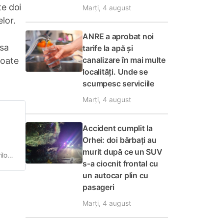
te doi
Marți, 4 august
lor.
ANRE a aprobat noi
psa
tarife la apă și
canalizare în mai multe
poate
localități. Unde se
scumpesc serviciile
Marți, 4 august
Accident cumplit la
Orhei: doi bărbați au
murit după ce un SUV
ilor
s-a ciocnit frontal cu
un autocar plin cu
pasageri
Marți, 4 august