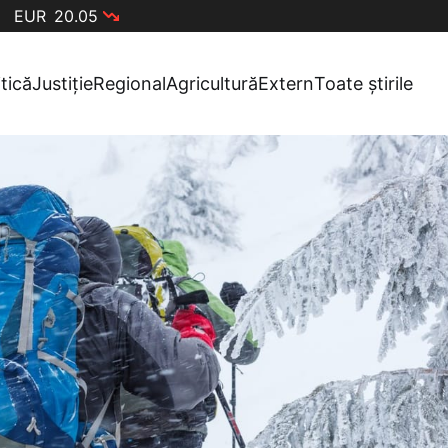
EUR
20.05
itică
Justiție
Regional
Agricultură
Extern
Toate știrile