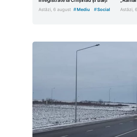
#
#
Astăzi, 6 august
Mediu
Social
Astăzi,