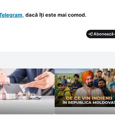
reaga rețea rutieră
Telegram,
dacă îți este mai comod.
Abonează-