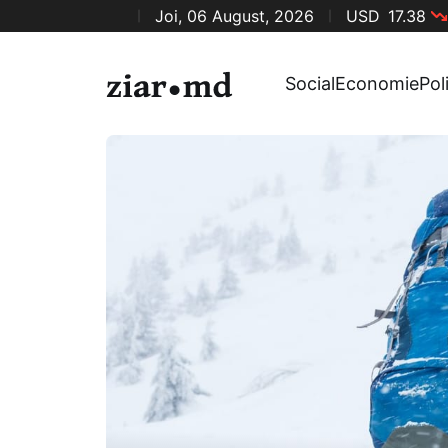
Joi, 06 August, 2026
USD
17.38
Social
Economie
Pol