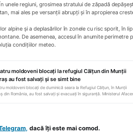
. În unele regiuni, grosimea stratului de zăpadă depășeș
an, mai ales pe versanții abrupți și în apropierea creste
 alpine și a deplasărilor în zonele cu risc sporit, în li
 montane. De asemenea, accesul în anumite perimetre 
oluția condițiilor meteo.
atru moldoveni blocaţi la refugiul Călţun din Munţii
aş au fost salvați și se simt bine
tru moldoveni blocați de duminică seara la Refugiul Călțun, în Munții
 din România, au fost salvați și evacuați în siguranță. Ministerul Afacer
e (MAE) spune că operațiunea de salvare a fost finalizată cu succes.
erul anunță că potrivit informațiilor transmise de Ambasada Republicii
a la București, cei patru
Telegram,
dacă îți este mai comod.