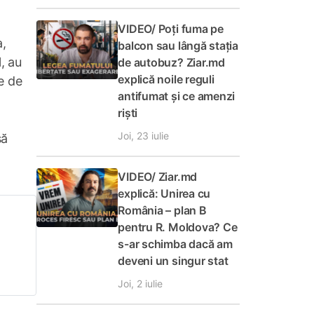
VIDEO/ Poți fuma pe
a,
balcon sau lângă stația
, au
de autobuz? Ziar.md
explică noile reguli
e de
antifumat și ce amenzi
riști
Joi, 23 iulie
să
VIDEO/ Ziar.md
explică: Unirea cu
România – plan B
pentru R. Moldova? Ce
s-ar schimba dacă am
deveni un singur stat
Joi, 2 iulie
t de
nit