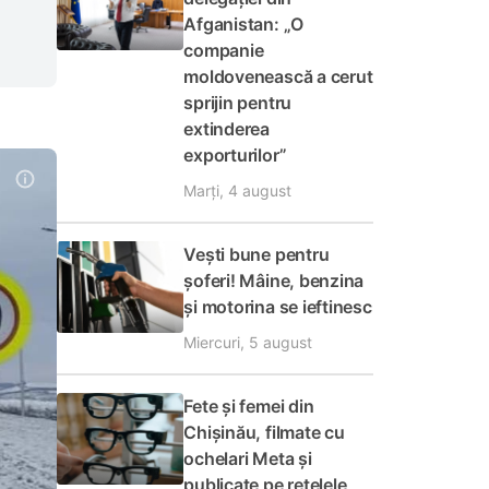
Afganistan: „O
companie
moldovenească a cerut
sprijin pentru
extinderea
exporturilor”
Marți, 4 august
Vești bune pentru
șoferi! Mâine, benzina
și motorina se ieftinesc
Miercuri, 5 august
Fete și femei din
Chișinău, filmate cu
ochelari Meta și
publicate pe rețelele