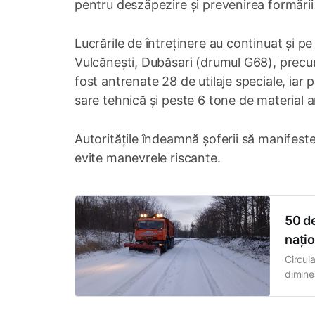
pentru deszăpezire și prevenirea formării 
Lucrările de întreținere au continuat și pe
Vulcănești, Dubăsari (drumul G68), precum
fost antrenate 28 de utilaje speciale, iar
sare tehnică și peste 6 tone de material 
Autoritățile îndeamnă șoferii să manifeste
evite manevrele riscante.
50 de
națio
Circul
diminea
Drumur
polei, 