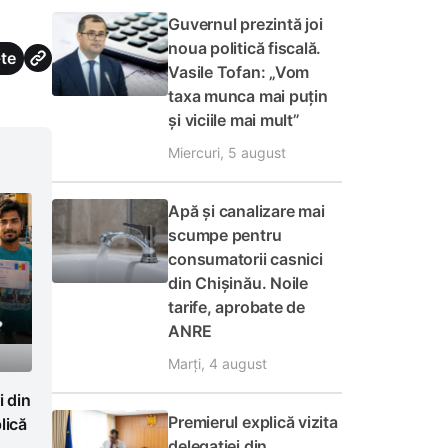
Guvernul prezintă joi
noua politică fiscală.
te
Vasile Tofan: „Vom
taxa munca mai puțin
și viciile mai mult”
Miercuri, 5 august
Apă și canalizare mai
scumpe pentru
consumatorii casnici
din Chișinău. Noile
tarife, aprobate de
ANRE
Marți, 4 august
i din
Premierul explică vizita
lică
delegației din