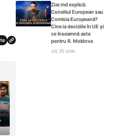
Ziar.md explică:
Consiliul European sau
Comisia Europeană?
Cine ia deciziile în UE și
ce înseamnă asta
te
pentru R. Moldova
Joi, 25 iunie