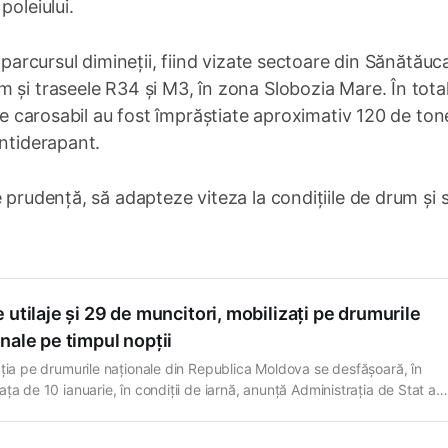
poleiului.
 parcursul dimineții, fiind vizate sectoare din Sănătăuc
 și traseele R34 și M3, în zona Slobozia Mare. În total
 pe carosabil au fost împrăștiate aproximativ 120 de ton
antiderapant.
 prudență, să adapteze viteza la condițiile de drum și 
 utilaje și 29 de muncitori, mobilizați pe drumurile
nale pe timpul nopții
ația pe drumurile naționale din Republica Moldova se desfășoară, în
ța de 10 ianuarie, în condiții de iarnă, anunță Administrația de Stat a
ilor. Carosabilul este, pe alocuri, umed, acoperit cu zăpadă sau afecta
însă traseele rămân practicabile. Pe parcursul nopții, drumarii au interve