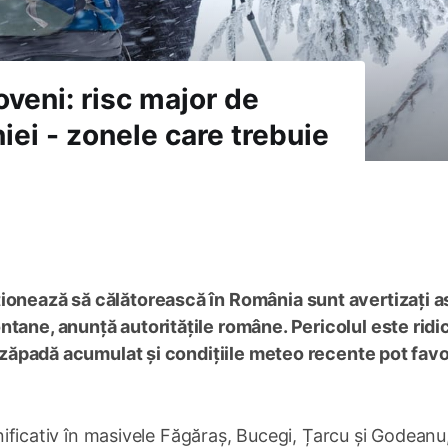
veni: risc major de
iei - zonele care trebuie
ționează să călătorească în România sunt avertizați 
tane, anunță autoritățile române. Pericolul este ridic
de zăpadă acumulat și condițiile meteo recente pot fav
emnificativ în masivele Făgăraș, Bucegi, Țarcu și Godeanu,