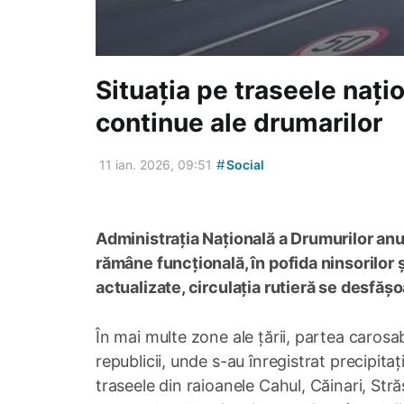
Situația pe traseele națio
continue ale drumarilor
#
11 ian. 2026, 09:51
Social
Administrația Națională a Drumurilor an
rămâne funcțională, în pofida ninsorilor ș
actualizate, circulația rutieră se desfășo
În mai multe zone ale țării, partea carosab
republicii, unde s-au înregistrat precipita
traseele din raioanele Cahul, Căinari, Str