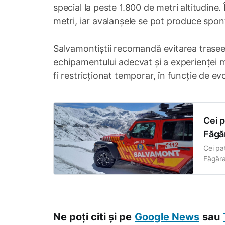
special la peste 1.800 de metri altitudine
metri, iar avalanșele se pot produce spont
Salvamontiștii recomandă evitarea traseelor
echipamentului adecvat și a experienței
fi restricționat temporar, în funcție de ev
Cei p
Făgăr
Cei pa
Făgăraș
Extern
Minist
Moldov
Ne poți citi și pe
Google News
sau