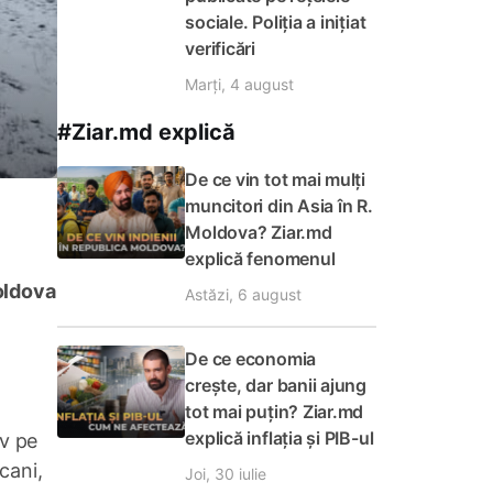
sociale. Poliția a inițiat
verificări
Marți, 4 august
#Ziar.md explică
De ce vin tot mai mulți
muncitori din Asia în R.
Moldova? Ziar.md
explică fenomenul
oldova
Astăzi, 6 august
De ce economia
crește, dar banii ajung
tot mai puțin? Ziar.md
explică inflația și PIB-ul
iv pe
cani,
Joi, 30 iulie