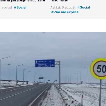
#
#
 6 august
Social
Astăzi, 6 august
Social
#
Ziar.md explică