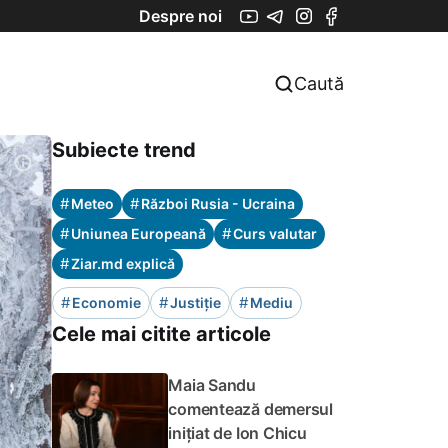
Despre noi
Caută
Subiecte trend
#
#
Meteo
Război Rusia - Ucraina
#
#
Uniunea Europeană
Curs valutar
#
Ziar.md explică
#
#
#
Economie
Justiție
Mediu
Cele mai citite articole
Maia Sandu
comentează demersul
inițiat de Ion Chicu