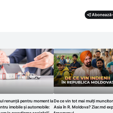
Abonează-
ul renunță pentru moment la
De ce vin tot mai mulți muncitor
tru imobile și automobile:
Asia în R. Moldova? Ziar.md exp
em la paradigma accizării”
fenomenul