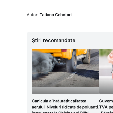
Autor:
Tatiana Cebotari
Știri recomandate
Canicula a înrăutățit calitatea
Guvern
aerului. Niveluri ridicate de poluanți,
TVA pen
înregistrate la Chișinău și Bălți
„Rămân