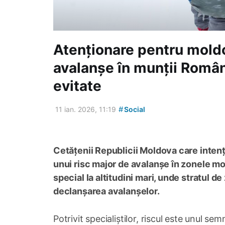
Atenționare pentru moldo
avalanșe în munții Român
evitate
#
11 ian. 2026, 11:19
Social
Cetățenii Republicii Moldova care inten
unui risc major de avalanșe în zonele mon
special la altitudini mari, unde stratul 
declanșarea avalanșelor.
Potrivit specialiștilor, riscul este unul s