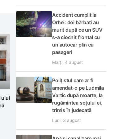
Accident cumplit la
Orhei: doi bărbați au
murit după ce un SUV
s-a ciocnit frontal cu
un autocar plin cu
pasageri
Marți, 4 august
Polițistul care ar fi
amendat-o pe Ludmila
Vartic după moarte, la
ului
rugămintea soțului ei,
pă
trimis în judecată
Luni, 3 august
Apă și canalizare mai