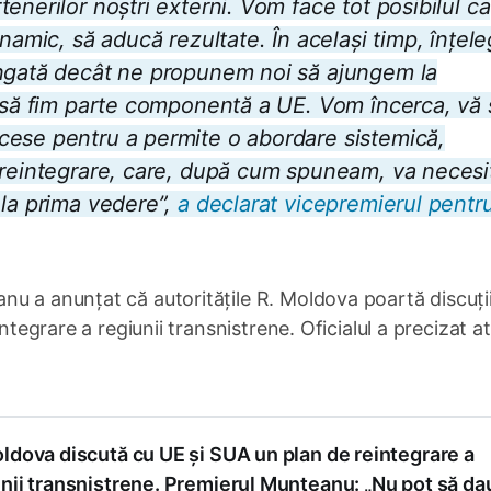
enerilor noștri externi. Vom face tot posibilul ca
inamic, să aducă rezultate. În același timp, înțe
ungată decât ne propunem noi să ajungem la
, să fim parte componentă a UE. Vom încerca, vă
cese pentru a permite o abordare sistemică,
 reintegrare, care, după cum spuneam, va necesi
 la prima vedere”,
a declarat vicepremierul pentr
u a anunțat că autoritățile R. Moldova poartă discuți
integrare a regiunii transnistrene. Oficialul a precizat a
ldova discută cu UE și SUA un plan de reintegrare a
nii transnistrene. Premierul Munteanu: „Nu pot să da