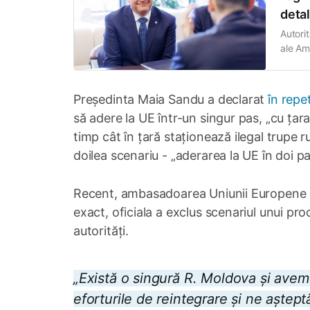
detal
Autori
ale Ame
O decl
Muntea
transmi
Președinta Maia Sandu a declarat
în repe
să adere la UE într-un singur pas, „cu țara
timp cât în țară staționează ilegal trupe ru
doilea scenariu - „aderarea la UE în doi pa
Recent, ambasadoarea Uniunii Europene la
exact, oficiala a exclus scenariul unui pr
autorități.
„Există o singură R. Moldova și ave
eforturile de reintegrare și ne aștep