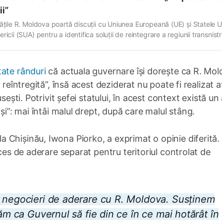
ii”
tățile R. Moldova poartă discuții cu Uniunea Europeană (UE) și Statele U
ricii (SUA) pentru a identifica soluții de reintegrare a regiunii transnist
arație în acest sens a fost făcută astăzi, de prim-ministrul Alexandru
nu, la Forumul privind extinderea Uniunii Europene, organizat la Bruxel
te Realitatea. Fiind întrebat
tate rânduri
că actuala guvernare își dorește ca R. Mo
 reîntregită”, însă acest deziderat nu poate fi realizat a
sești. Potrivit șefei statului, în acest context există un 
și”: mai întâi malul drept, după care malul stâng.
 Chișinău, Iwona Piorko, a exprimat o opinie diferită.
oces de aderare separat pentru teritoriul controlat de
m negocieri de aderare cu R. Moldova. Susținem
tăm ca Guvernul să fie din ce în ce mai hotărât în