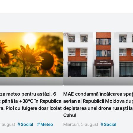
za meteo pentru astăzi, 6
MAE condamnă încălcarea spați
 până la +38°C în Republica
aerian al Republicii Moldova du
. Ploi cu fulgere doar izolat
depistarea unei drone rusești la
Cahul
#
#
#
 6 august
Social
Meteo
Miercuri, 5 august
Social