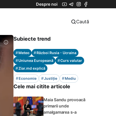
Despre noi
Caută
Subiecte trend
#
#
Meteo
Război Rusia - Ucraina
#
#
Uniunea Europeană
Curs valutar
#
Ziar.md explică
#
#
#
Economie
Justiție
Mediu
Cele mai citite articole
Maia Sandu provoacă
primarii unde
amalgamarea s-a