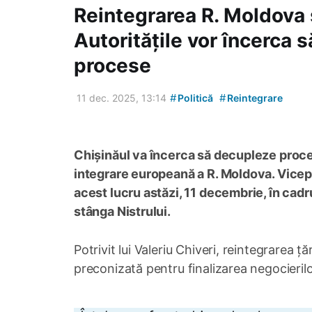
Reintegrarea R. Moldova 
Autoritățile vor încerca
procese
#
#
11 dec. 2025, 13:14
Politică
Reintegrare
Chișinăul va încerca să decupleze proces
integrare europeană a R. Moldova. Vicepr
acest lucru astăzi, 11 decembrie, în cadr
stânga Nistrului.
Potrivit lui Valeriu Chiveri, reintegrarea 
preconizată pentru finalizarea negocieril