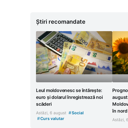
Știri recomandate
Leul moldovenesc se întărește:
Progno
euro și dolarul înregistrează noi
august:
scăderi
Moldova
în nord
#
Astăzi, 6 august
Social
#
Curs valutar
Astăzi,