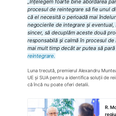
„Înțelegem foarte bine abordarea part
procesul de reintegrare să fie unul d
că el necesită o perioadă mai îndel
negocierile de integrare și eventual
sincer, să decuplăm aceste două pro
responsabilă și calmă în procesul de
mai mult timp decât ar putea să pară
reintegrare.
Luna trecută, premierul Alexandru Muntean
UE și SUA pentru a identifica soluții de re
că încă nu poate oferi detalii.
R. Mo
regiu