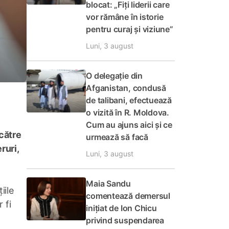
blocat: „Fiți liderii care
vor rămâne în istorie
pentru curaj și viziune”
Luni, 3 august
O delegație din
Afganistan, condusă
de talibani, efectuează
o vizită în R. Moldova.
Cum au ajuns aici și ce
 către
urmează să facă
ruri,
Luni, 3 august
Maia Sandu
iile
comentează demersul
 fi
inițiat de Ion Chicu
privind suspendarea