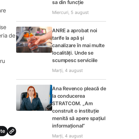
sa din funcție
are
Miercuri, 5 august
ise
ANRE a aprobat noi
ria de
tarife la apă și
canalizare în mai multe
localități. Unde se
scumpesc serviciile
tru
Marți, 4 august
Ana Revenco pleacă de
la conducerea
STRATCOM. „Am
construit o instituție
menită să apere spațiul
informațional”
te
Marți, 4 august