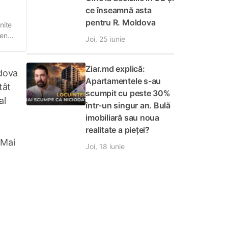
ce înseamnă asta
pentru R. Moldova
nite
rene.
Joi, 25 iunie
les,
Ziar.md explică:
ldova
Apartamentele s-au
tât
scumpit cu peste 30%
al
într-un singur an. Bulă
imobiliară sau noua
realitate a pieței?
 Mai
Joi, 18 iunie