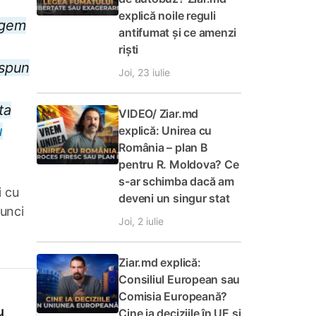
explică noile reguli
legem
antifumat și ce amenzi
riști
 spun
Joi, 23 iulie
ta
VIDEO/ Ziar.md
u
explică: Unirea cu
România – plan B
pentru R. Moldova? Ce
s-ar schimba dacă am
i cu
deveni un singur stat
tunci
Joi, 2 iulie
Ziar.md explică:
Consiliul European sau
Comisia Europeană?
u
Cine ia deciziile în UE și