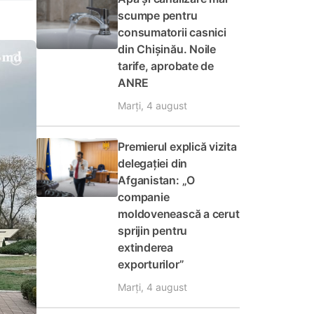
scumpe pentru
consumatorii casnici
din Chișinău. Noile
tarife, aprobate de
ANRE
Marți, 4 august
Premierul explică vizita
delegației din
Afganistan: „O
companie
moldovenească a cerut
sprijin pentru
extinderea
exporturilor”
Marți, 4 august