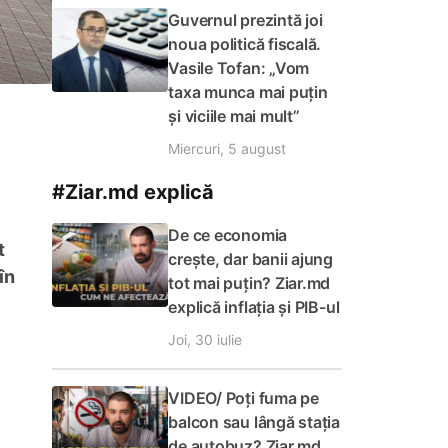
Guvernul prezintă joi
noua politică fiscală.
Vasile Tofan: „Vom
taxa munca mai puțin
și viciile mai mult”
Miercuri, 5 august
#Ziar.md explică
De ce economia
t
crește, dar banii ajung
în
tot mai puțin? Ziar.md
explică inflația și PIB-ul
Joi, 30 iulie
VIDEO/ Poți fuma pe
balcon sau lângă stația
de autobuz? Ziar.md