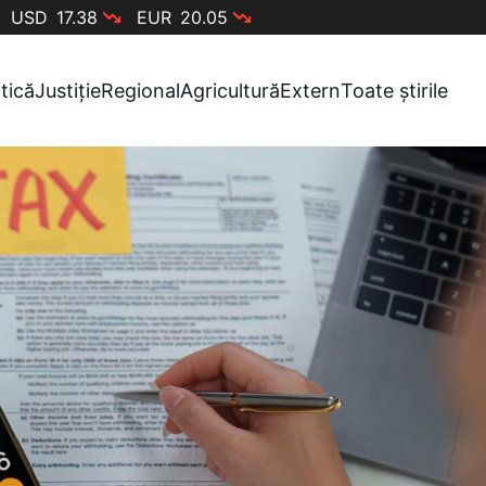
USD
17.38
EUR
20.05
itică
Justiție
Regional
Agricultură
Extern
Toate știrile