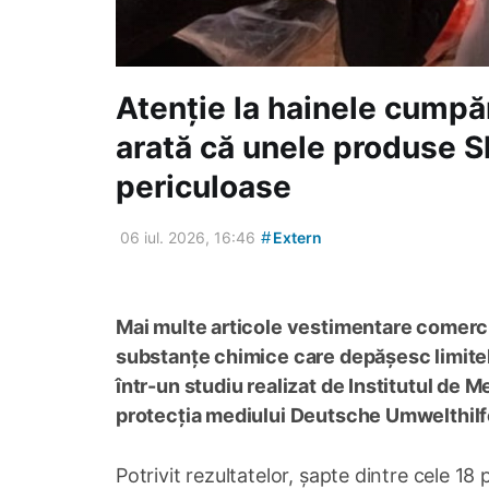
Atenție la hainele cumpă
arată că unele produse S
periculoase
#
06 iul. 2026, 16:46
Extern
Mai multe articole vestimentare comerci
substanțe chimice care depășesc limitel
într-un studiu realizat de Institutul de 
protecția mediului Deutsche Umwelthilf
Potrivit rezultatelor, șapte dintre cele 