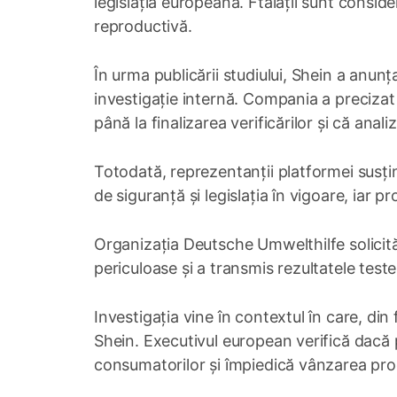
legislația europeană. Ftalații sunt consider
reproductivă.
În urma publicării studiului, Shein a anunț
investigație internă. Compania a precizat
până la finalizarea verificărilor și că anali
Totodată, reprezentanții platformei susțin
de siguranță și legislația în vigoare, iar
Organizația Deutsche Umwelthilfe solicită
periculoase și a transmis rezultatele test
Investigația vine în contextul în care, d
Shein. Executivul european verifică dacă p
consumatorilor și împiedică vânzarea pr