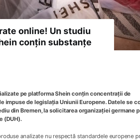
rate online! Un studiu
hein conțin substanțe
alizate pe platforma Shein conțin concentrații de
e impuse de legislația Uniunii Europene. Datele se c
Mediu din Bremen, la solicitarea organizației germane 
e (DUH).
18 produse analizate nu respectă standardele europene p