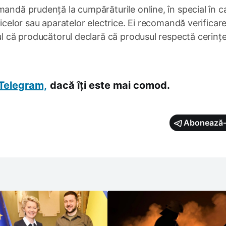
mandă prudență la cumpărăturile online, în special în c
ticelor sau aparatelor electrice. Ei recomandă verificar
tul că producătorul declară că produsul respectă cerințe
Telegram,
dacă îți este mai comod.
Abonează-