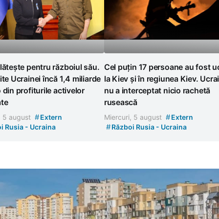
lătește pentru războiul său.
Cel puțin 17 persoane au fost u
ite Ucrainei încă 1,4 miliarde
la Kiev și în regiunea Kiev. Ucra
 din profiturile activelor
nu a interceptat nicio rachetă
ate
rusească
#
#
, 5 august
Extern
Miercuri, 5 august
Extern
#
i Rusia - Ucraina
Război Rusia - Ucraina