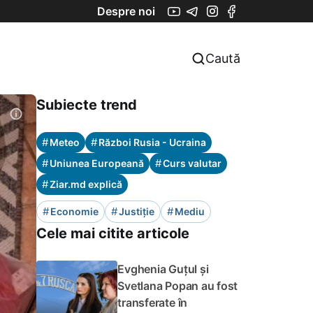
Despre noi
Caută
Subiecte trend
#
#
Meteo
Război Rusia - Ucraina
#
#
Uniunea Europeană
Curs valutar
#
Ziar.md explică
#
#
#
Economie
Justiție
Mediu
Cele mai citite articole
Evghenia Guțul și
Svetlana Popan au fost
transferate în