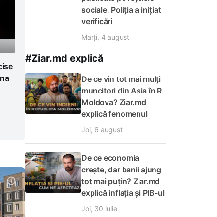
sociale. Poliția a inițiat
verificări
Marți, 4 august
#Ziar.md explică
cise
ina
De ce vin tot mai mulți
muncitori din Asia în R.
Moldova? Ziar.md
explică fenomenul
Joi, 6 august
De ce economia
crește, dar banii ajung
tot mai puțin? Ziar.md
explică inflația și PIB-ul
Joi, 30 iulie