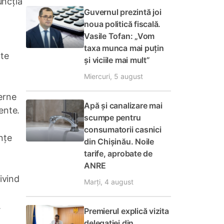
uncția
Guvernul prezintă joi
noua politică fiscală.
Vasile Tofan: „Vom
taxa munca mai puțin
ate
și viciile mai mult”
Miercuri, 5 august
terne
Apă și canalizare mai
ente.
scumpe pentru
consumatorii casnici
nțe
din Chișinău. Noile
tarife, aprobate de
ANRE
ivind
Marți, 4 august
.
Premierul explică vizita
delegației din