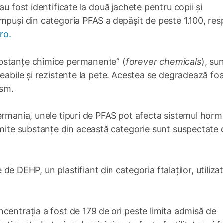
au fost identificate la două jachete pentru copii și
mpuși din categoria PFAS a depășit de peste 1.100, res
ro.
bstanțe chimice permanente” (
forever chemicals
), su
meabile și rezistente la pete. Acestea se degradează fo
ism.
ermania, unele tipuri de PFAS pot afecta sistemul horm
umite substanțe din această categorie sunt suspectate 
e de DEHP, un plastifiant din categoria ftalaților, utiliza
centrația a fost de 179 de ori peste limita admisă de