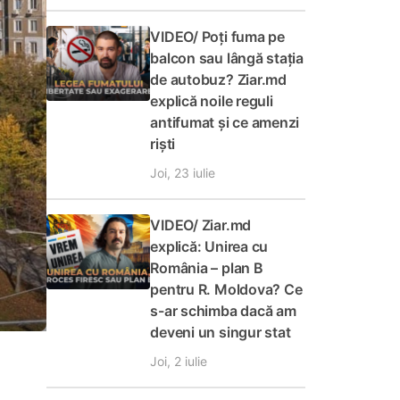
VIDEO/ Poți fuma pe
balcon sau lângă stația
de autobuz? Ziar.md
explică noile reguli
antifumat și ce amenzi
riști
Joi, 23 iulie
VIDEO/ Ziar.md
explică: Unirea cu
România – plan B
pentru R. Moldova? Ce
s-ar schimba dacă am
deveni un singur stat
Joi, 2 iulie