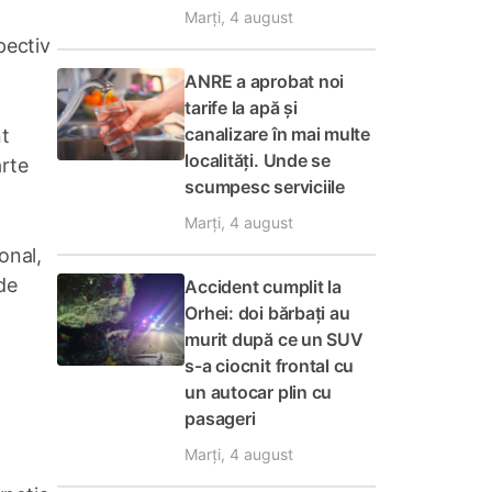
Marți, 4 august
pectiv
ANRE a aprobat noi
tarife la apă și
canalizare în mai multe
nt
localități. Unde se
arte
scumpesc serviciile
Marți, 4 august
onal,
de
Accident cumplit la
Orhei: doi bărbați au
murit după ce un SUV
s-a ciocnit frontal cu
t
un autocar plin cu
pasageri
Marți, 4 august