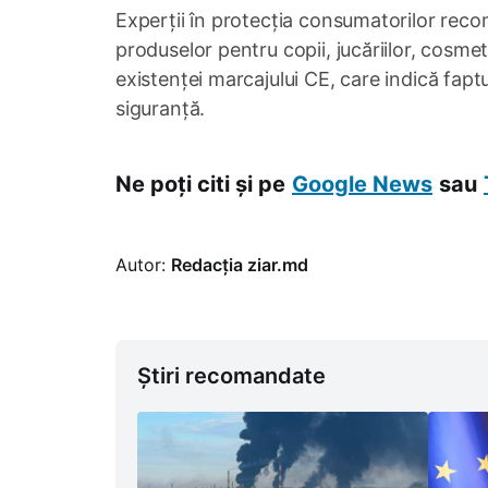
Experții în protecția consumatorilor reco
produselor pentru copii, jucăriilor, cosme
existenței marcajului CE, care indică fap
siguranță.
Ne poți citi și pe
Google News
sau
Autor:
Redacția ziar.md
Știri recomandate