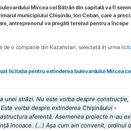
bulevardului Mircea cel Bătrân din capitală va fi semn
primarul municipiului Chișinău, Ion Ceban, care a preci
e, antreprenorul va pregăti terenul pentru a începe
tate de o companie din Kazahstan, selectată în urma
licit
sat licitația pentru extinderea bulevardului Mircea ce
ea unei străzi. Nu este vorba despre construcție,
. Este vorba despre extinderea Chișinăului -
frastructura aferentă. Asemenea proiecte n-au ex
dență încoace. (...) Așa cum am convenit, ordinul 