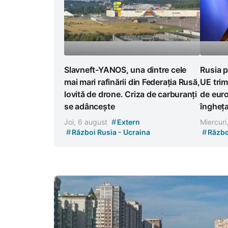
Slavneft-YANOS, una dintre cele
Rusia p
mai mari rafinării din Federația Rusă,
UE trim
lovită de drone. Criza de carburanți
de euro
se adâncește
îngheț
#
Joi, 6 august
Extern
Miercuri
#
#
Război Rusia - Ucraina
Războ