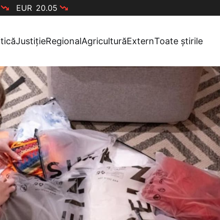
EUR
20.05
itică
Justiție
Regional
Agricultură
Extern
Toate știrile