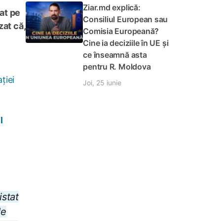
Ziar.md explică:
at pe
Consiliul European sau
zat că,
Comisia Europeană?
Cine ia deciziile în UE și
ce înseamnă asta
pentru R. Moldova
ației
Joi, 25 iunie
l
istat
de