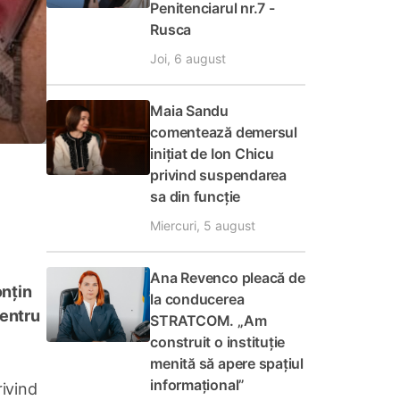
Penitenciarul nr.7 -
Rusca
Joi, 6 august
Maia Sandu
comentează demersul
inițiat de Ion Chicu
privind suspendarea
sa din funcție
Miercuri, 5 august
Ana Revenco pleacă de
onțin
la conducerea
pentru
STRATCOM. „Am
construit o instituție
menită să apere spațiul
informațional”
rivind