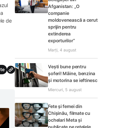
azul
Afganistan: „O
ea
companie
moldovenească a cerut
le de
sprijin pentru
extinderea
exporturilor”
Marți, 4 august
Vești bune pentru
te
șoferi! Mâine, benzina
și motorina se ieftinesc
Miercuri, 5 august
Fete și femei din
Chișinău, filmate cu
ochelari Meta și
publicate pe rețelele