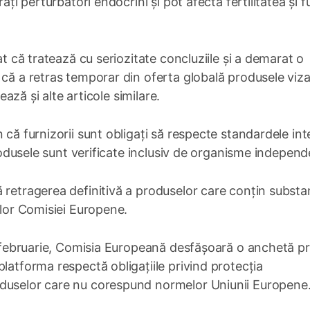
ați perturbatori endocrini și pot afecta fertilitatea și f
at că tratează cu seriozitate concluziile și a demarat o
 că a retras temporar din oferta globală produsele viz
zează și alte articole similare.
 că furnizorii sunt obligați să respecte standardele in
 produsele sunt verificate inclusiv de organisme independ
 retragerea definitivă a produselor care conțin substa
elor Comisiei Europene.
in februarie, Comisia Europeană desfășoară o anchetă pr
latforma respectă obligațiile privind protecția
oduselor care nu corespund normelor Uniunii Europene