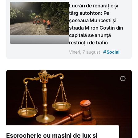
Lucrări de reparație și
târg autohton: Pe
șoseaua Muncești și
strada Miron Costin din
capitală se anunță
restricții de trafic
#
Vineri, 7 august
Social
Escrocherie cu mașini de lux și