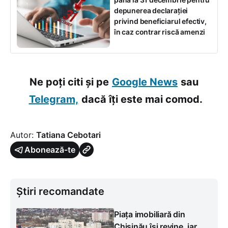
depunerea declarației
privind beneficiarul efectiv,
în caz contrar riscă amenzi
Ne poți citi și pe
Google News
sau
Telegram,
dacă îți este mai comod.
Autor:
Tatiana Cebotari
Abonează-te
Știri recomandate
Piața imobiliară din
Chișinău își revine, iar