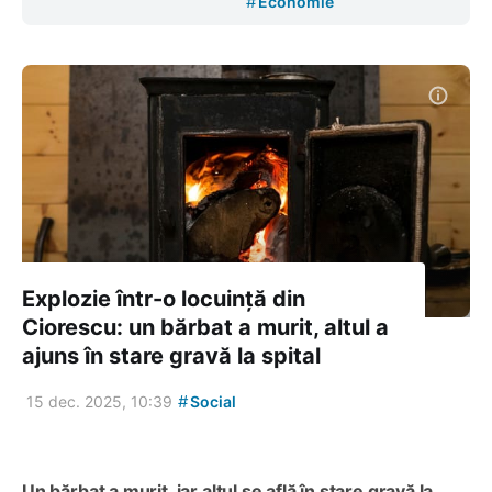
#
Economie
Explozie într-o locuință din
Ciorescu: un bărbat a murit, altul a
ajuns în stare gravă la spital
#
15 dec. 2025, 10:39
Social
Un bărbat a murit, iar altul se află în stare gravă la