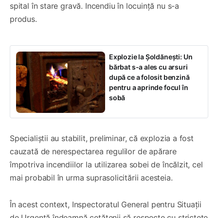
spital în stare gravă. Incendiu în locuință nu s-a
produs.
Explozie la Șoldănești: Un
bărbat s-a ales cu arsuri
după ce a folosit benzină
pentru a aprinde focul în
sobă
Specialiștii au stabilit, preliminar, că explozia a fost
cauzată de nerespectarea regulilor de apărare
împotriva incendiilor la utilizarea sobei de încălzit, cel
mai probabil în urma suprasolicitării acesteia.
În acest context, Inspectoratul General pentru Situații
de Urgență îndeamnă cetățenii să respecte cu strictețe