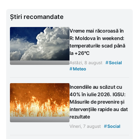
Știri recomandate
Vreme mai răcoroasă în
R: Moldova în weekend:
temperaturile scad până
la +26°C
#
Astăzi, 8 august
Social
#
Meteo
Incendiile au scăzut cu
40% în iulie 2026. IGSU:
Măsurile de prevenire și
intervențiile rapide au dat
rezultate
#
Vineri, 7 august
Social