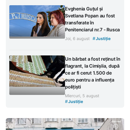
Evghenia Guțul și
Svetlana Popan au fost
transferate în
Penitenciarul nr.7 - Rusca
#
Joi, 6 august
Justiție
Un bărbat a fost reținut în
flagrant, la Cimișlia, după
ce ar fi cerut 1.500 de
euro pentru a influența
polițiști
Miercuri, 5 august
#
Justiție