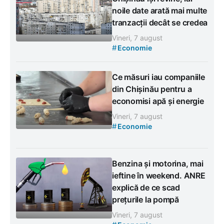
noile date arată mai multe
tranzacții decât se credea
Vineri, 7 august
#
Economie
Ce măsuri iau companiile
din Chișinău pentru a
economisi apă și energie
Vineri, 7 august
#
Economie
Benzina și motorina, mai
ieftine în weekend. ANRE
explică de ce scad
prețurile la pompă
Vineri, 7 august