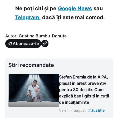
Ne poți citi și pe
Google News
sau
Telegram,
dacă îți este mai comod.
Autor:
Cristina Bumbu-Danuța
Abonează-te
Știri recomandate
Ștefan Eremia de la AIPA,
plasat în arest preventiv
pentru 30 de zile. Cum
explică banii găsiți în cutii
de încălțăminte
#
Vineri, 7 august
Justiție