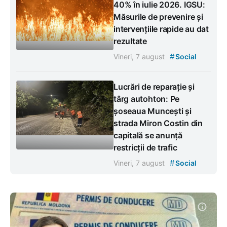
40% în iulie 2026. IGSU:
Măsurile de prevenire și
intervențiile rapide au dat
rezultate
#
Vineri, 7 august
Social
Lucrări de reparație și
târg autohton: Pe
șoseaua Muncești și
strada Miron Costin din
capitală se anunță
restricții de trafic
#
Vineri, 7 august
Social