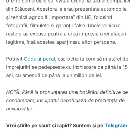
oferte comerciale șu invitau clienții la sediul companiei
din Stăuceni. Acestora le erau prezentate automobile
și tehnică agricolă „importate” din UE, folosind
fotografii, filmulețe și garanții false. Unele vehicule
reale erau expuse pentru a crea impresia unei afaceri
legitime, însă acestea aparțineau altor persoane.
Potrivit
Codului penal
, escrocheria comisă în astfel de
împrejurări se pedepsește cu închisoare de până la 15
ani, cu amendă de până la un milion de lei.
NOTĂ: Până la pronunțarea unei hotărârii definitive de
condamnare, inculpatul beneficiază de prezumția de
nevinovăție.
Vrei știrile pe scurt și rapid? Suntem și pe
Telegram