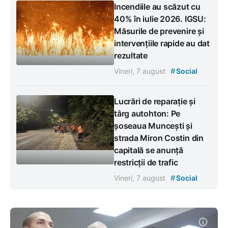
Incendiile au scăzut cu
40% în iulie 2026. IGSU:
Măsurile de prevenire și
intervențiile rapide au dat
rezultate
#
Vineri, 7 august
Social
Lucrări de reparație și
târg autohton: Pe
șoseaua Muncești și
strada Miron Costin din
capitală se anunță
restricții de trafic
#
Vineri, 7 august
Social