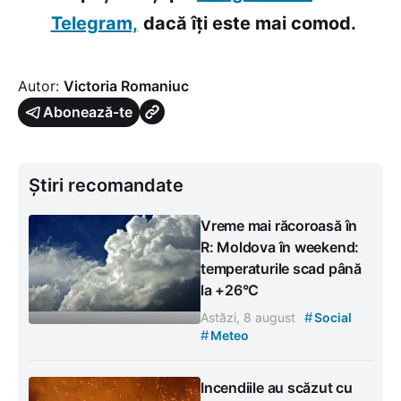
Telegram,
dacă îți este mai comod.
Autor:
Victoria Romaniuc
Abonează-te
Știri recomandate
Vreme mai răcoroasă în
R: Moldova în weekend:
temperaturile scad până
la +26°C
#
Astăzi, 8 august
Social
#
Meteo
Incendiile au scăzut cu