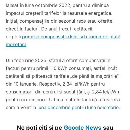
lansat în luna octombrie 2022, pentru a diminua
impactul creșterii tarifelor la resursele energetice.
Inițial, compensațiile din sezonul rece erau oferite
direct în facturi. De anul trecut, cetățenii
eligibili
primesc compensații doar sub formă de plată
monetară
.
Din februarie 2025, statul a oferit compensații în
facturi pentru primii 110 kWh consumați, astfel încât
cetățenii să plătească tarifele „de până la majorările”
din 10 ianuarie. Respectiv, 2,34 lei/kWh pentru
consumatorii din centrul și sudul țării, și 2,84 lei/kWh
pentru cei din nord. Ultima plată în factură a fost cea
care a venit
în luna decembrie pentru luna noiembrie
.
Ne poți citi și pe
Google News
sau