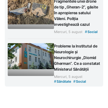
Fragmentele unei drone
de tip „Gheran-2”, găsite
în apropierea satului
Văleni. Poliția
investighează cazul
#
Miercuri, 5 august
Social
Probleme la Institutul de
Neurologie și
Neurochirurgie „Diomid
Gherman”. Ce a constatat
Ministerul Sănătății
Miercuri, 5 august
#
#
Sănătate
Social