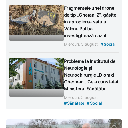
Fragmentele unei drone
de tip „Gheran-2”, găsite
în apropierea satului
Văleni. Poliția
investighează cazul
#
Miercuri, 5 august
Social
Probleme la Institutul de
Neurologie și
Neurochirurgie „Diomid
Gherman”. Ce a constatat
Ministerul Sănătății
Miercuri, 5 august
#
#
Sănătate
Social