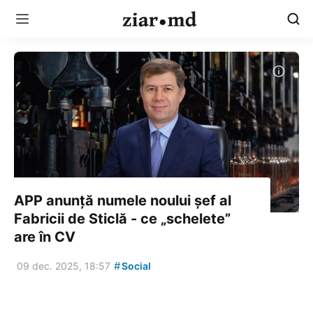
APP anunță numele noului șef al
Fabricii de Sticlă - ce „schelete”
are în CV
#
09 dec. 2025, 18:57
Social