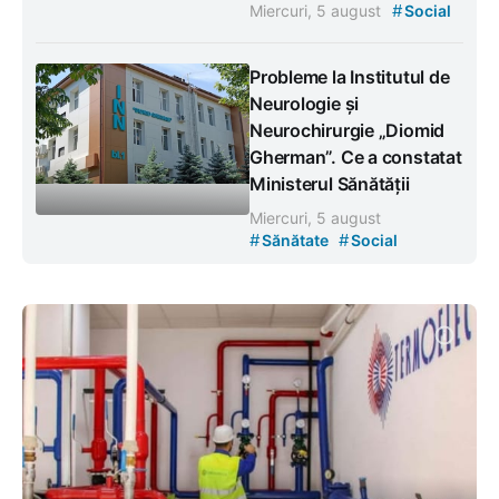
#
Miercuri, 5 august
Social
Probleme la Institutul de
Neurologie și
Neurochirurgie „Diomid
Gherman”. Ce a constatat
Ministerul Sănătății
Miercuri, 5 august
#
#
Sănătate
Social