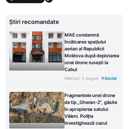
Știri recomandate
MAE condamnă
încălcarea spațiului
aerian al Republicii
Moldova după depistarea
unei drone rusești la
Cahul
#
Miercuri, 5 august
Social
Fragmentele unei drone
de tip „Gheran-2”, găsite
în apropierea satului
Văleni. Poliția
investighează cazul