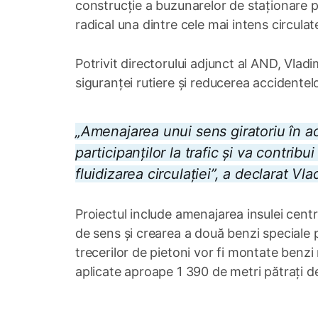
construcție a buzunarelor de staționare p
radical una dintre cele mai intens circulat
Potrivit directorului adjunct al AND, Vlad
siguranței rutiere și reducerea accidentelo
„Amenajarea unui sens giratoriu în a
participanților la trafic și va contrib
fluidizarea circulației”, a declarat Vl
Proiectul include amenajarea insulei central
de sens și crearea a două benzi speciale 
trecerilor de pietoni vor fi montate benzi 
aplicate aproape 1 390 de metri pătrați de
0:00
/
1:43