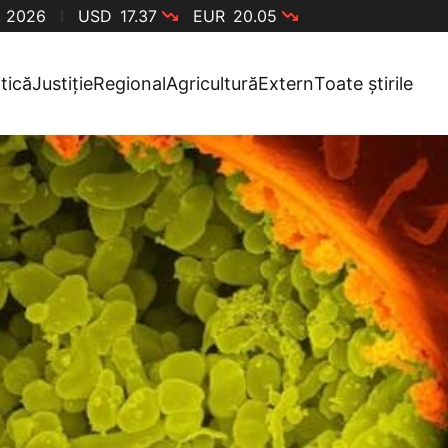
, 2026
USD
17.37
EUR
20.05
itică
Justiție
Regional
Agricultură
Extern
Toate știrile