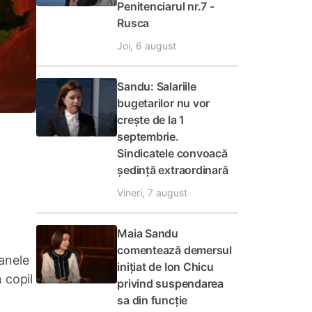
Penitenciarul nr.7 -
Rusca
Joi, 6 august
Sandu: Salariile
bugetarilor nu vor
crește de la 1
septembrie.
Sindicatele convoacă
ședință extraordinară
Vineri, 7 august
Maia Sandu
comentează demersul
oanele
inițiat de Ion Chicu
 copil
privind suspendarea
sa din funcție