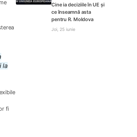
rme
Cine ia deciziile în UE și
ce înseamnă asta
pentru R. Moldova
șterea
Joi, 25 iunie
a
 la
exibile
r fi