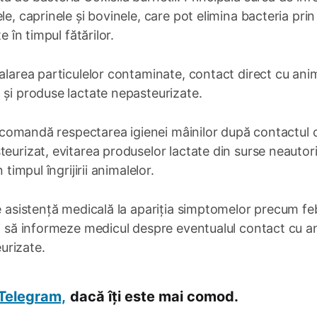
e, caprinele și bovinele, care pot elimina bacteria prin
e în timpul fătărilor.
halarea particulelor contaminate, contact direct cu ani
 și produse lactate nepasteurizate.
 recomandă respectarea igienei mâinilor după contactul 
teurizat, evitarea produselor lactate din surse neautor
timpul îngrijirii animalelor.
te asistență medicală la apariția simptomelor precum fe
și să informeze medicul despre eventualul contact cu a
urizate.
Telegram,
dacă îți este mai comod.