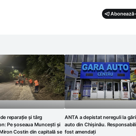
Abonează-
 de reparație și târg
ANTA a depistat nereguli la gări
on: Pe șoseaua Muncești și
auto din Chișinău. Responsabili
Miron Costin din capitală se
fost amendați