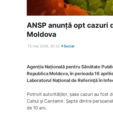
ANSP anunță opt cazuri d
Moldova
#
15 mai 2026, 20:32
Social
Agenția Națională pentru Sănătate Public
Republica Moldova, în perioada 16 aprili
Laboratorul Național de Referință în Infe
Potrivit autorităților, șase cazuri au fost 
Cahul și Cantemir. Șapte dintre persoanele
de 10 ani.