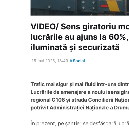
VIDEO/ Sens giratoriu mo
lucrările au ajuns la 60%,
iluminată și securizată
#
15 mai 2026, 18:49
Social
Trafic mai sigur și mai fluid într-una din
Lucrările de amenajare a noului sens gir
regional G108 și strada Concilierii Nați
potrivit Administrației Naționale a Drumu
În prezent, pe șantier se desfășoară lucră