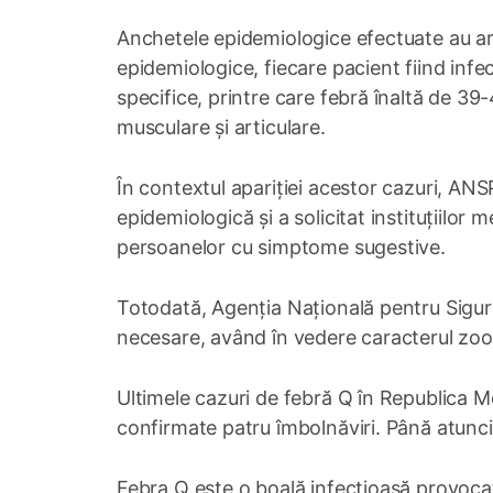
Anchetele epidemiologice efectuate au ară
epidemiologice, fiecare pacient fiind infe
specifice, printre care febră înaltă de 39
musculare și articulare.
În contextul apariției acestor cazuri, AN
epidemiologică și a solicitat instituțiilor
persoanelor cu simptome sugestive.
Totodată, Agenția Națională pentru Sigura
necesare, având în vedere caracterul zoono
Ultimele cazuri de febră Q în Republica M
confirmate patru îmbolnăviri. Până atunci,
Febra Q este o boală infecțioasă provocată