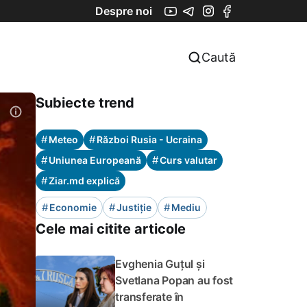
Despre noi
Caută
Subiecte trend
#
#
Meteo
Război Rusia - Ucraina
#
#
Uniunea Europeană
Curs valutar
#
Ziar.md explică
#
#
#
Economie
Justiție
Mediu
Cele mai citite articole
Evghenia Guțul și
Svetlana Popan au fost
transferate în