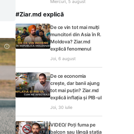
Miercuri, 5 august
#Ziar.md explică
De ce vin tot mai mulți
muncitori din Asia în R.
Moldova? Ziar.md
explică fenomenul
Joi, 6 august
De ce economia
crește, dar banii ajung
tot mai puțin? Ziar.md
explică inflația și PIB-ul
Joi, 30 iulie
VIDEO/ Poți fuma pe
balcon sau lângă stația