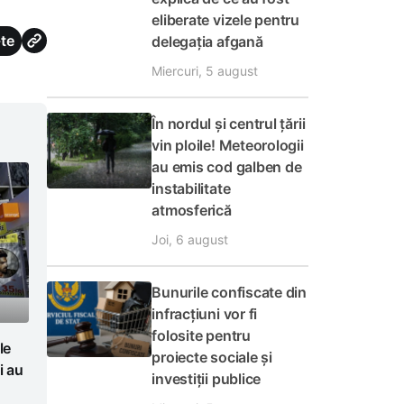
eliberate vizele pentru
te
delegația afgană
Miercuri, 5 august
În nordul și centrul țării
vin ploile! Meteorologii
au emis cod galben de
instabilitate
atmosferică
Joi, 6 august
Bunurile confiscate din
infracțiuni vor fi
folosite pentru
le
proiecte sociale și
i au
investiții publice