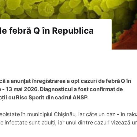
e febră Q în Republica
ă a anunțat înregistrarea a opt cazuri de febră Q în
e - 13 mai 2026. Diagnosticul a fost confirmat de
cții cu Risc Sporit din cadrul ANSP.
depistate în municipiul Chișinău, iar câte un caz - în rai
 infectate sunt adulți, iar unul dintre cazuri vizează un