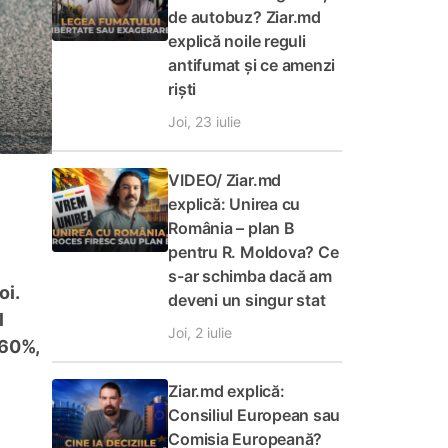
de autobuz? Ziar.md
explică noile reguli
antifumat și ce amenzi
riști
Joi, 23 iulie
VIDEO/ Ziar.md
explică: Unirea cu
România – plan B
pentru R. Moldova? Ce
s-ar schimba dacă am
oi.
deveni un singur stat
l
Joi, 2 iulie
 60%,
Ziar.md explică:
Consiliul European sau
Comisia Europeană?