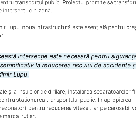
entru transportul public. Proiectul promite să transfo
e intersecții din zonă.
imir Lupu, noua infrastructură este esențială pentru cre
r.
ceastă intersecție este necesară pentru siguranț
ui semnificativ la reducerea riscului de accidente și
adimir Lupu.
e și a insulelor de dirijare, instalarea separatoarelor fl
pentru staționarea transportului public. În apropierea
rezonatorii pentru reducerea vitezei, iar pe carosabil vo
 marcaj rutier.
1×