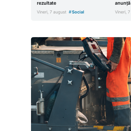
rezultate
anunță r
#
Vineri, 7 august
Social
Vineri, 