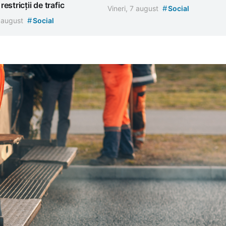
estricții de trafic
#
Vineri, 7 august
Social
#
7 august
Social