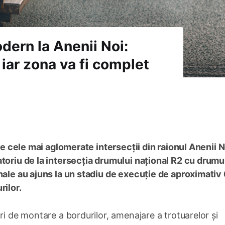
dern la Anenii Noi:
 iar zona va fi complet
tre cele mai aglomerate intersecții din raionul Anenii N
atoriu de la intersecția drumului național R2 cu drumu
onale au ajuns la un stadiu de execuție de aproximativ
rilor.
ri de montare a bordurilor, amenajare a trotuarelor și