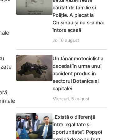
satul Răzeni este
căutat de familie și
Poliție. A plecat la
Chișinău și nu s-a mai
întors acasă
male
Joi, 6 august
cu
Un tânăr motociclist a
decedat în urma unui
izate
accident produs în
sectorul Botanica al
capitalei
bră,
Miercuri, 5 august
nimale
„Există o diferență
între legalitate și
oportunitate”. Popșoi
explică de ce au fost