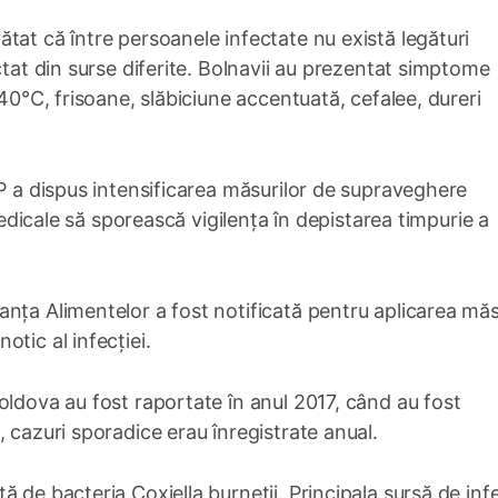
tat că între persoanele infectate nu există legături
ctat din surse diferite. Bolnavii au prezentat simptome
-40°C, frisoane, slăbiciune accentuată, cefalee, dureri
SP a dispus intensificarea măsurilor de supraveghere
 medicale să sporească vigilența în depistarea timpurie a
nța Alimentelor a fost notificată pentru aplicarea măs
tic al infecției.
oldova au fost raportate în anul 2017, când au fost
 cazuri sporadice erau înregistrate anual.
 de bacteria Coxiella burnetii. Principala sursă de inf