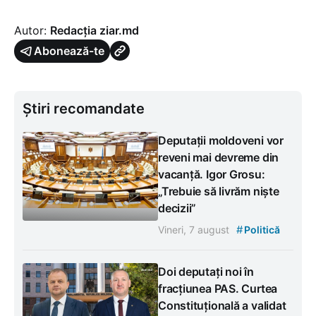
Autor:
Redacția ziar.md
Abonează-te
Știri recomandate
Deputații moldoveni vor
reveni mai devreme din
vacanță. Igor Grosu:
„Trebuie să livrăm niște
decizii”
#
Vineri, 7 august
Politică
Doi deputați noi în
fracțiunea PAS. Curtea
Constituțională a validat