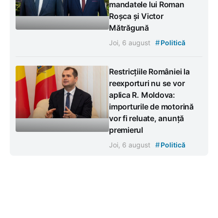
mandatele lui Roman
Roșca și Victor
Mătrăgună
#
Joi, 6 august
Politică
Restricțiile României la
reexporturi nu se vor
aplica R. Moldova:
importurile de motorină
vor fi reluate, anunță
premierul
#
Joi, 6 august
Politică