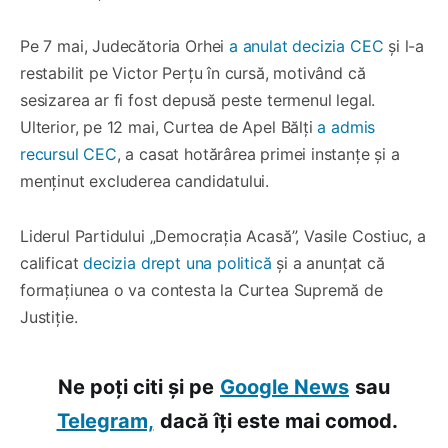
Pe 7 mai, Judecătoria Orhei
a anulat decizia CEC
și l-a
restabilit pe Victor Perțu în cursă, motivând că
sesizarea ar fi fost depusă peste termenul legal.
Ulterior, pe 12 mai, Curtea de Apel Bălți
a admis
recursul CEC
, a casat hotărârea primei instanțe și a
menținut excluderea candidatului.
Liderul Partidului „Democrația Acasă”, Vasile Costiuc, a
calificat
decizia drept una politică
și a anunțat că
formațiunea o va contesta la Curtea Supremă de
Justiție.
Ne poți citi și pe
Google News
sau
Telegram,
dacă îți este mai comod.