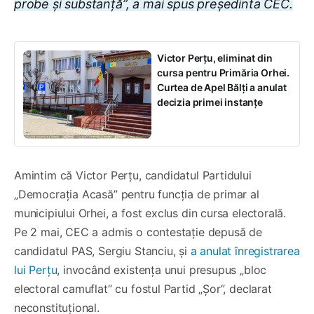
probe și substanță”, a mai spus președinta CEC.
Victor Perțu, eliminat din
cursa pentru Primăria Orhei.
Curtea de Apel Bălți a anulat
decizia primei instanțe
Amintim că Victor Perțu, candidatul Partidului
„Democrația Acasă” pentru funcția de primar al
municipiului Orhei, a fost exclus din cursa electorală.
Pe 2 mai, CEC a admis o contestație depusă de
candidatul PAS, Sergiu Stanciu, și
a anulat înregistrarea
lui Perțu
, invocând existența unui presupus „bloc
electoral camuflat” cu fostul Partid „Șor”, declarat
neconstituțional.