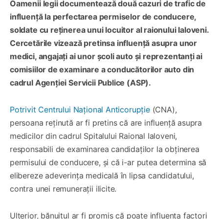
Oamenii legii documentează două cazuri de trafic de
influență la perfectarea permiselor de conducere,
soldate cu reținerea unui locuitor al raionului Ialoveni.
Cercetările vizează pretinsa influență asupra unor
medici, angajați ai unor școli auto și reprezentanți ai
comisiilor de examinare a conducătorilor auto din
cadrul Agenției Servicii Publice (ASP).
Potrivit Centrului Național Anticorupție
(CNA),
persoana reținută ar fi pretins că are influență asupra
medicilor din cadrul Spitalului Raional Ialoveni,
responsabili de examinarea candidaților la obținerea
permisului de conducere, și că i-ar putea determina să
elibereze adeverința medicală în lipsa candidatului,
contra unei remunerații ilicite.
Ulterior, bănuitul ar fi promis că poate influența factori