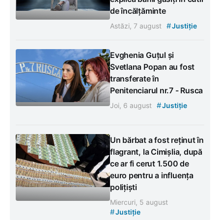
de încălțăminte
#
Astăzi, 7 august
Justiție
Evghenia Guțul și
Svetlana Popan au fost
transferate în
Penitenciarul nr.7 - Rusca
#
Joi, 6 august
Justiție
Un bărbat a fost reținut în
flagrant, la Cimișlia, după
ce ar fi cerut 1.500 de
euro pentru a influența
polițiști
Miercuri, 5 august
#
Justiție