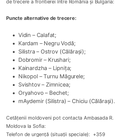
de trecere a frontierei între România și Bulgaria:
Puncte alternative de trecere:
Vidin – Calafat;
Kardam – Negru Vodă;
Silistra – Ostrov (Călărași);
Dobromir – Krushari;
Kainardzha – Lipnița;
Nikopol – Turnu Măgurele;
Svishtov – Zimnicea;
Oryahovo – Bechet;
mAydemir (Silistra) – Chiciu (Călărași).
Cetățenii moldoveni pot contacta Ambasada R.
Moldova la Sofia:
Telefon de urgență (situații speciale): +359