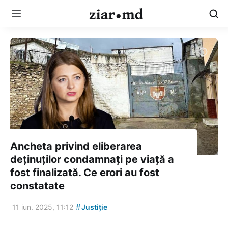
Ancheta privind eliberarea
deținuților condamnați pe viață a
fost finalizată. Ce erori au fost
constatate
#
11 iun. 2025, 11:12
Justiție