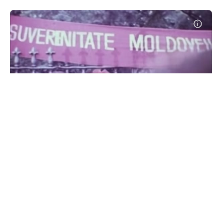
La Chișinău va fi organizat un
marș cu ocazia împlinirii a 35 de
ani de la adoptarea Declarației de
Suveranitate
#
11 iun. 2025, 09:52
Social
Pe 23 iunie se împlinesc 35 de ani de când