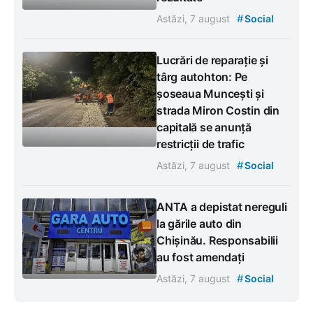
#
Astăzi, 7 august
Social
Lucrări de reparație și
târg autohton: Pe
șoseaua Muncești și
strada Miron Costin din
capitală se anunță
restricții de trafic
#
Astăzi, 7 august
Social
ANTA a depistat nereguli
la gările auto din
Chișinău. Responsabilii
au fost amendați
#
Astăzi, 7 august
Social