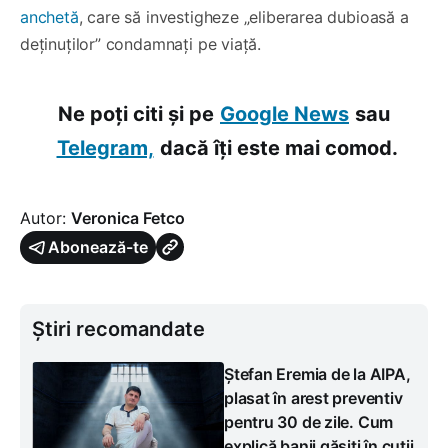
anchetă
, care să investigheze „eliberarea dubioasă a
deținuților” condamnați pe viață.
Ne poți citi și pe
Google News
sau
Telegram,
dacă îți este mai comod.
Autor:
Veronica Fetco
Abonează-te
Știri recomandate
Ștefan Eremia de la AIPA,
plasat în arest preventiv
pentru 30 de zile. Cum
explică banii găsiți în cutii