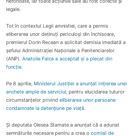
nefondate, iar toate acțiunile sale au fost corecte și
legale.
Tot în contextul Legii amnistiei, care a permis
eliberarea unor deținuți periculoși din închisoare,
premierul Dorin Recean a solicitat demisia imediată a
șefului Administrației Naționale a Penitenciarelor
(ANP).
Anatolie Falca a acceptat și a plecat din
funcție.
Pe 8 aprilie,
Ministerul Justiției a anunțat inițierea unei
anchete ample de serviciul,
pentru elucidarea tuturor
circumstanțelor privind
eliberarea unor persoane
condamnate la detențiune pe viață
.
Și deputata Olesea Stamate a anunțat că a adunat
semnăturile necesare pentru a crea o
comisii de