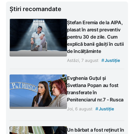
Știri recomandate
Ștefan Eremia de la AIPA,
plasat în arest preventiv
pentru 30 de zile. Cum
explică banii găsiți în cutii
de încălțăminte
#
Astăzi, 7 august
Justiție
Evghenia Guțul și
Svetlana Popan au fost
transferate în
Penitenciarul nr.7 - Rusca
#
Joi, 6 august
Justiție
Un bărbat a fost reținut în