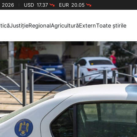
, 2026
USD
17.37
EUR
20.05
itică
Justiție
Regional
Agricultură
Extern
Toate știrile