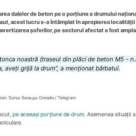
area dalelor de beton pe o porțiune a drumului naționa
aut, acest lucru s-a întâmplat în apropierea localității
avertizarea șoferilor, pe sectorul afectat a fost ampl
etonca noastră (traseul din plăci de beton M5 - n.
, aveți grijă la drum”, a menționat bărbatul.
1×
ran. Sursa: Бельцы Онлайн / Telegram
recut,
pe aceeași porțiune de drum.
Asemenea situații s
niculare.