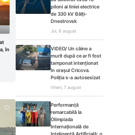
piloni ai liniei electrice
de 330 kV Bălți-
Dnestrovsk
Joi, 6 august
at
VIDEO/ Un câine a
a, în
murit după ce ar fi fost
tamponat intenționat
în orașul Cricova.
Poliția s-a autosesizat
Vineri, 7 august
Performanță
remarcabilă la
Olimpiada
Internațională de
Inteligență Artificială: o