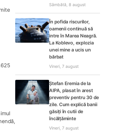
Sâmbătă, 8 august
mite
În pofida riscurilor,
oamenii continuă să
intre în Marea Neagră.
La Koblevo, explozia
unei mine a ucis un
bărbat
1.625
Vineri, 7 august
Ștefan Eremia de la
AIPA, plasat în arest
preventiv pentru 30 de
zile. Cum explică banii
găsiți în cutii de
nimul
încălțăminte
amendă,
Vineri, 7 august