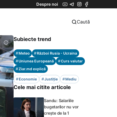
Despre noi
Caută
Subiecte trend
#
#
Meteo
Război Rusia - Ucraina
#
#
Uniunea Europeană
Curs valutar
#
Ziar.md explică
#
#
#
Economie
Justiție
Mediu
Cele mai citite articole
Sandu: Salariile
bugetarilor nu vor
crește de la 1