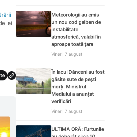
Meteorologii au emis
rârii
un nou cod galben de
e lei
instabilitate
atmosferică, valabil în
aproape toată țara
Vineri, 7 august
În lacul Dănceni au fost
te
găsite sute de pești
morți. Ministrul
Mediului a anunțat
verificări
Vineri, 7 august
ULTIMA ORĂ: Furtunile
au doborât circa 10