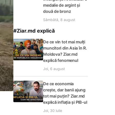
medalie de argint și
două de bronz
Sâmbătă, 8 august
#Ziar.md explică
De ce vin tot mai mulți
muncitori din Asia în R.
Moldova? Ziar.md
explică fenomenul
Joi, 6 august
De ce economia
crește, dar banii ajung
tot mai puțin? Ziar.md
explică inflația și PIB-ul
Joi, 30 iulie