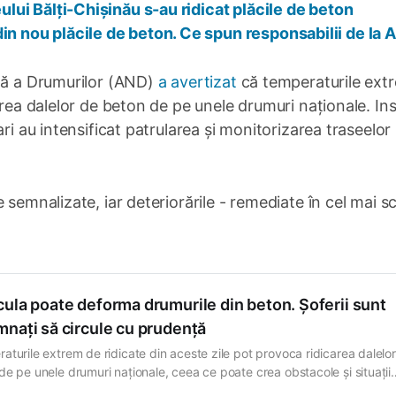
eului Bălți-Chișinău s-au ridicat plăcile de beton
din nou plăcile de beton. Ce spun responsabilii de la 
ală a Drumurilor (AND)
a avertizat
că temperaturile ext
area dalelor de beton de pe unele drumuri naționale. Ins
ri au intensificat patrularea și monitorizarea traseelor
 semnalizate, iar deteriorările - remediate în cel mai s
ula poate deforma drumurile din beton. Șoferii sunt
mnați să circule cu prudență
aturile extrem de ridicate din aceste zile pot provoca ridicarea dalelo
de pe unele drumuri naționale, ceea ce poate crea obstacole și situații
loase în trafic. Administrația Națională a Drumurilor (AND) avertizează 