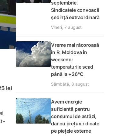
septembrie.
Sindicatele convoacă
ședință extraordinară
Vineri, 7 august
Vreme mai răcoroasă
în R: Moldova în
weekend:
temperaturile scad
până la +26°C
Sâmbătă, 8 august
5 lei
Avem energie
suficientă pentru
ei
consumul de astăzi,
ct-
dar cu prețuri ridicate
pe piețele externe