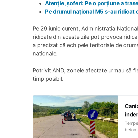
Atenție, șoferi: Pe o porțiune a tras
Pe drumul național M5 s-au ridicat 
Pe 29 iunie curent, Administrația Națion
ridicate din aceste zile pot provoca ridic
a precizat că echipele teritoriale de druma
naționale.
Potrivit AND, zonele afectate urmau să fie
timp posibil.
Canic
înde
Temper
beton 
pericu