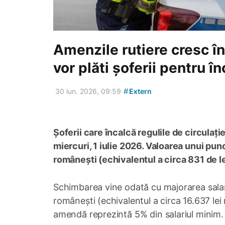
Amenzile rutiere cresc în
vor plăti șoferii pentru în
#
30 iun. 2026, 09:59
Extern
Șoferii care încalcă regulile de circulaț
miercuri, 1 iulie 2026. Valoarea unui pun
românești (echivalentul a circa 831 de l
Schimbarea vine odată cu majorarea salari
românești (echivalentul a circa 16.637 lei
amendă reprezintă 5% din salariul minim.