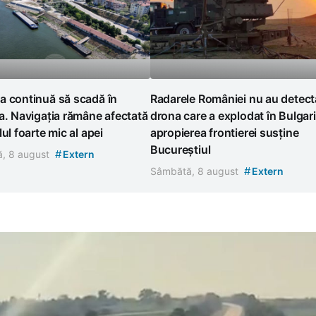
a continuă să scadă în
Radarele României nu au detect
a. Navigația rămâne afectată
drona care a explodat în Bulgari
lul foarte mic al apei
apropierea frontierei susține
Bucureștiul
#
, 8 august
Extern
#
Sâmbătă, 8 august
Extern