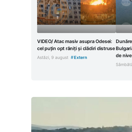
VIDEO/ Atac masiv asupra Odesei:
Dunăre
cel puțin opt răniți și clădiri distruse
Bulgari
de nive
#
Astăzi, 9 august
Extern
Sâmbătă