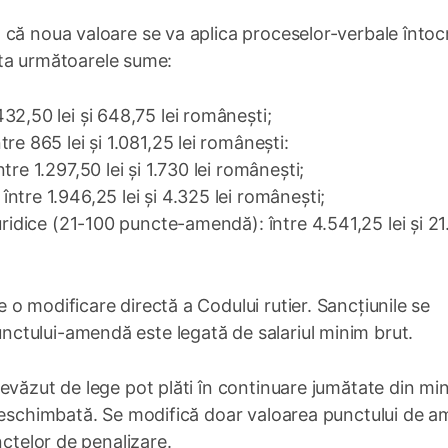
4
că noua valoare se va aplica proceselor-verbale întoc
hita următoarele sume:
2,50 lei și 648,75 lei românești;
e 865 lei și 1.081,25 lei românești:
e 1.297,50 lei și 1.730 lei românești;
tre 1.946,25 lei și 4.325 lei românești;
juridice (21-100 puncte-amendă): între 4.541,25 lei și 2
o modificare directă a Codului rutier. Sancțiunile se
ctului-amendă este legată de salariul minim brut.
evăzut de lege pot plăti în continuare jumătate din mi
 neschimbată. Se modifică doar valoarea punctului de 
nctelor de penalizare.