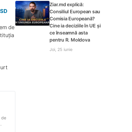
Ziar.md explică:
ASD
Consiliul European sau
Comisia Europeană?
Cine ia deciziile în UE și
rem de
ce înseamnă asta
tituția
pentru R. Moldova
Joi, 25 iunie
curt
r de
că