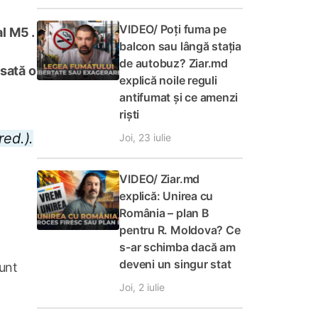
VIDEO/ Poți fuma pe
l M5 .
balcon sau lângă stația
de autobuz? Ziar.md
asată o
explică noile reguli
antifumat și ce amenzi
riști
red.).
Joi, 23 iulie
VIDEO/ Ziar.md
explică: Unirea cu
România – plan B
pentru R. Moldova? Ce
s-ar schimba dacă am
deveni un singur stat
unt
Joi, 2 iulie