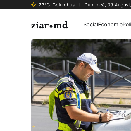
23°C
Columbus
Duminică, 09 August
Social
Economie
Pol