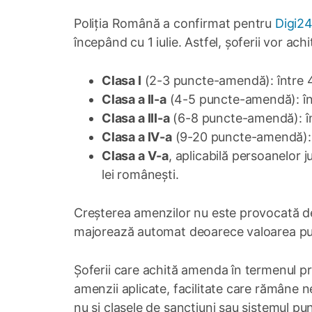
Poliția Română a confirmat pentru
Digi2
începând cu 1 iulie. Astfel, șoferii vor ac
Clasa I
(2-3 puncte-amendă): între 43
Clasa a II-a
(4-5 puncte-amendă): într
Clasa a III-a
(6-8 puncte-amendă): într
Clasa a IV-a
(9-20 puncte-amendă): în
Clasa a V-a
, aplicabilă persoanelor 
lei românești.
Creșterea amenzilor nu este provocată de 
majorează automat deoarece valoarea pun
Șoferii care achită amenda în termenul pr
amenzii aplicate, facilitate care rămâne
nu și clasele de sancțiuni sau sistemul pu