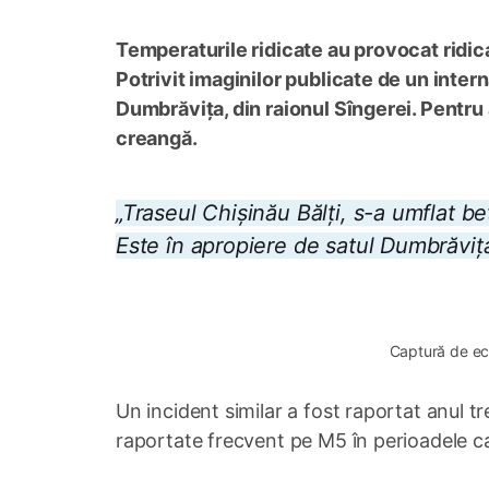
Temperaturile ridicate au provocat ridic
Potrivit imaginilor publicate de un intern
Dumbrăvița, din raionul Sîngerei. Pentru 
creangă.
„Traseul Chișinău Bălți, s-a umflat b
Este în apropiere de satul Dumbrăvița
0:00
/
0:13
Captură de ec
Un incident similar a fost raportat anul t
raportate frecvent pe M5 în perioadele ca