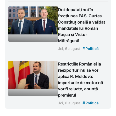
Doi deputați noi în
fracțiunea PAS. Curtea
Constituțională a validat
mandatele lui Roman
Roșca și Victor
Mătrăgună
#
Joi, 6 august
Politică
Restricțiile României la
reexporturi nu se vor
aplica R. Moldova:
importurile de motorină
vor fi reluate, anunță
premierul
#
Joi, 6 august
Politică