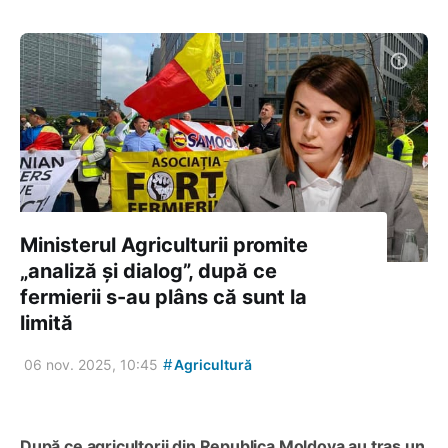
Ministerul Agriculturii promite
„analiză și dialog”, după ce
fermierii s-au plâns că sunt la
limită
#
06 nov. 2025, 10:45
Agricultură
După ce agricultorii din Republica Moldova au tras un