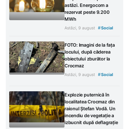
astăzi. Energocom a
rezervat peste 9.200
MWh
#
Astăzi, 9 august
Social
FOTO: Imagini de la fața
locului, după căderea
obiectului zburător la
Crocmaz
#
Astăzi, 9 august
Social
Explozie puternică în
localitatea Crocmaz din
raionul Ștefan Vodă. Un
incendiu de vegetație a
izbucnit după deflagrație