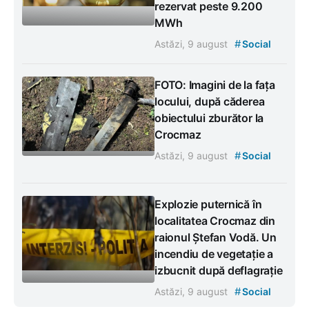
rezervat peste 9.200
MWh
#
Astăzi, 9 august
Social
FOTO: Imagini de la fața
locului, după căderea
obiectului zburător la
Crocmaz
#
Astăzi, 9 august
Social
Explozie puternică în
localitatea Crocmaz din
raionul Ștefan Vodă. Un
incendiu de vegetație a
izbucnit după deflagrație
#
Astăzi, 9 august
Social