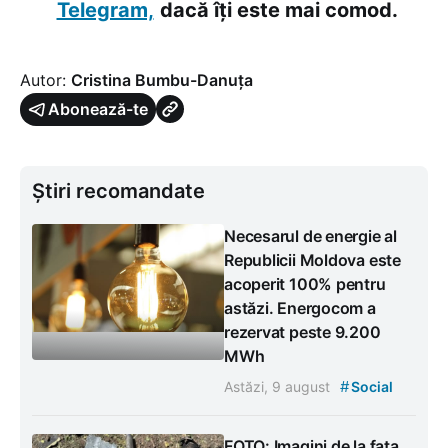
Telegram,
dacă îți este mai comod.
Autor:
Cristina Bumbu-Danuța
Abonează-te
Știri recomandate
Necesarul de energie al
Republicii Moldova este
acoperit 100% pentru
astăzi. Energocom a
rezervat peste 9.200
MWh
#
Astăzi, 9 august
Social
FOTO: Imagini de la fața