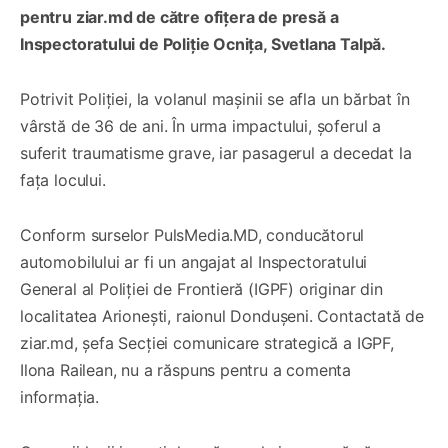
pentru ziar.md de către ofițera de presă a
Inspectoratului de Poliție Ocnița, Svetlana Talpă.
Potrivit Poliției, la volanul mașinii se afla un bărbat în
vârstă de 36 de ani. În urma impactului, șoferul a
suferit traumatisme grave, iar pasagerul a decedat la
fața locului.
Conform surselor PulsMedia.MD, conducătorul
automobilului ar fi un angajat al Inspectoratului
General al Poliției de Frontieră (IGPF) originar din
localitatea Arionești, raionul Dondușeni. Contactată de
ziar.md, șefa Secţiei comunicare strategică a IGPF,
Ilona Railean, nu a răspuns pentru a comenta
informația.