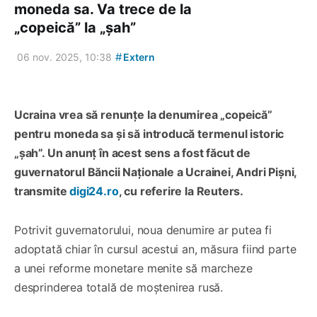
moneda sa. Va trece de la
„copeică” la „șah”
#
06 nov. 2025, 10:38
Extern
Ucraina vrea să renunțe la denumirea „copeică”
pentru moneda sa și să introducă termenul istoric
„șah”. Un anunț în acest sens a fost făcut de
guvernatorul Băncii Naționale a Ucrainei, Andri Pișni,
transmite
digi24.ro
, cu referire la Reuters.
Potrivit guvernatorului, noua denumire ar putea fi
adoptată chiar în cursul acestui an, măsura fiind parte
a unei reforme monetare menite să marcheze
desprinderea totală de moștenirea rusă.