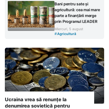
Bani pentru sate și
agricultură: cea mai mare
parte a finanțării merge
prin Programul LEADER
Miercuri, 5 august
#
Agricultură
Ucraina vrea să renunțe la
denumirea sovietică pentru