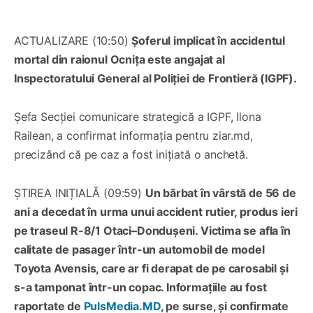
ACTUALIZARE (10:50)
Șoferul implicat în accidentul
mortal din raionul Ocnița este angajat al
Inspectoratului General al Poliției de Frontieră (IGPF).
Șefa Secţiei comunicare strategică a IGPF, Ilona
Railean, a confirmat informația pentru ziar.md,
precizând că pe caz a fost inițiată o anchetă.
ȘTIREA INIȚIALĂ (09:59)
Un bărbat în vârstă de 56 de
ani a decedat în urma unui accident rutier, produs ieri
pe traseul R-8/1 Otaci–Dondușeni. Victima se afla în
calitate de pasager într-un automobil de model
Toyota Avensis, care ar fi derapat de pe carosabil și
s-a tamponat într-un copac. Informațiile au fost
raportate de
PulsMedia.MD
, pe surse, și confirmate