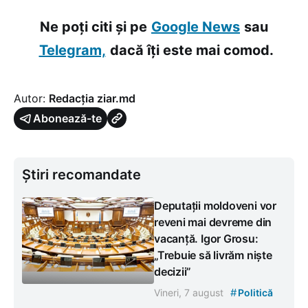
Ne poți citi și pe
Google News
sau
Telegram,
dacă îți este mai comod.
Autor:
Redacția ziar.md
Abonează-te
Știri recomandate
Deputații moldoveni vor
reveni mai devreme din
vacanță. Igor Grosu:
„Trebuie să livrăm niște
decizii”
#
Vineri, 7 august
Politică