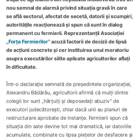
nou semnal de alarmă privind situația gravă în care
se află sectorul, afectat de secetă, datorii și scumpiri,
autoritățile reacționează și spun că sunt în dialog
permanent cu fermierii. Reprezentanții Asociației
„Forța Fermierilor”
acuză factorii de decizii de lipsă
de acțiuni concrete și cer instituirea unui moratoriu
asupra executărilor silite aplicate agricultorilor aflați
în dificultate.
Într-o declarație semnată de președintele organizației,
Alexandru Bădărău, agricultorii afirmă că mulți dintre
colegii lor sunt „hărțuiți și deposedați abuziv” de
executori judecătorești, chiar dacă unii au planuri de
restructurare aprobate de instanțe. Fermierii spun că
situația din sate devine tot mai dramatică, iar datoriile
acumulate, combinate cu lipsa piețelor de desfacere și