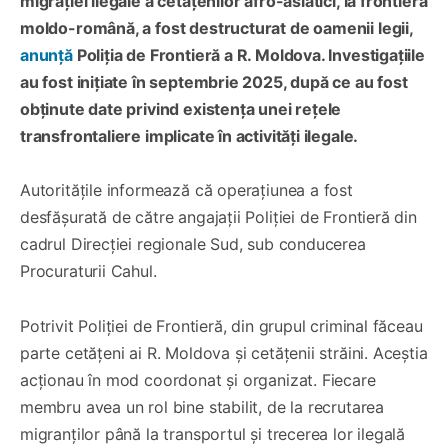
migrației ilegale a cetățenilor afro-asiatici, la frontiera
moldo-română, a fost destructurat de oamenii legii,
anunță
Poliția de Frontieră a R. Moldova. Investigațiile
au fost inițiate în septembrie 2025, după ce au fost
obținute date privind existența unei rețele
transfrontaliere implicate în activități ilegale.
Autoritățile informează că operațiunea a fost
desfășurată de către angajații Poliției de Frontieră din
cadrul Direcției regionale Sud, sub conducerea
Procuraturii Cahul.
Potrivit Poliției de Frontieră, din grupul criminal făceau
parte cetățeni ai R. Moldova și cetățenii străini. Aceștia
acționau în mod coordonat și organizat. Fiecare
membru avea un rol bine stabilit, de la recrutarea
migranților până la transportul și trecerea lor ilegală