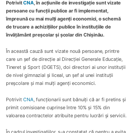
Potrivit
CNA
, în acțiunile de investigație sunt vizate
persoane cu funcții publice ar fi implementat,
împreună cu mai mulți agenți economici, o schemă
de trucare a achizițiilor publice în instituțiile de
învățământ preșcolar și școlar din Chișinău.
În această cauză sunt vizate nouă persoane, printre
care un șef de direcție al Direcției Generale Educație,
Tineret și Sport (DGETS), doi directori ai unor instituții
de nivel gimnazial și liceal, un șef al unei instituții
preșcolare și mai mulți agenți economici.
Potrivit
CNA
, funcționarii sunt bănuiți că ar fi pretins și
primit comisioane cuprinse între 10% și 15% din
valoarea contractelor atribuite pentru lucrări și servicii.
În cadrul investigațiilor, s-a constatat că pentru a evita