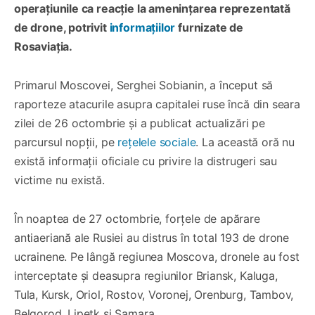
operațiunile ca reacție la amenințarea reprezentată
de drone, potrivit
informațiilor
furnizate de
Rosaviația.
Primarul Moscovei, Serghei Sobianin, a început să
raporteze atacurile asupra capitalei ruse încă din seara
zilei de 26 octombrie și a publicat actualizări pe
parcursul nopții, pe
rețelele sociale
. La această oră nu
există informații oficiale cu privire la distrugeri sau
victime nu există.
În noaptea de 27 octombrie, forțele de apărare
antiaeriană ale Rusiei au distrus în total 193 de drone
ucrainene. Pe lângă regiunea Moscova, dronele au fost
interceptate și deasupra regiunilor Briansk, Kaluga,
Tula, Kursk, Oriol, Rostov, Voronej, Orenburg, Tambov,
Belgorod, Lipețk și Samara.