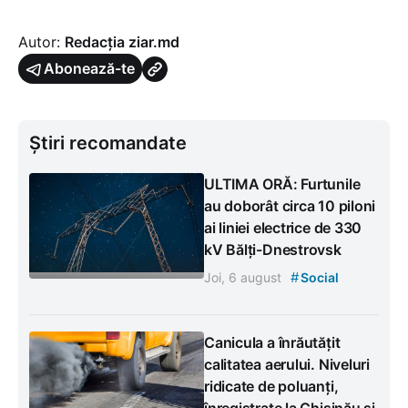
Autor:
Redacția ziar.md
Abonează-te
Știri recomandate
ULTIMA ORĂ: Furtunile
au doborât circa 10 piloni
ai liniei electrice de 330
kV Bălți-Dnestrovsk
#
Joi, 6 august
Social
Canicula a înrăutățit
calitatea aerului. Niveluri
ridicate de poluanți,
înregistrate la Chișinău și