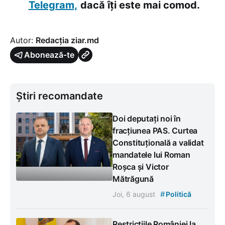
Telegram,
dacă îți este mai comod.
Autor:
Redacția ziar.md
Abonează-te
Știri recomandate
Doi deputați noi în
fracțiunea PAS. Curtea
Constituțională a validat
mandatele lui Roman
Roșca și Victor
Mătrăgună
#
Joi, 6 august
Politică
Restricțiile României la