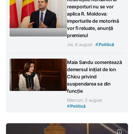
reexporturi nu se vor
aplica R. Moldova:
importurile de motorină
vor fi reluate, anunță
premierul
#
Joi, 6 august
Politică
Maia Sandu comentează
demersul inițiat de Ion
Chicu privind
suspendarea sa din
funcție
Miercuri, 5 august
#
Politică