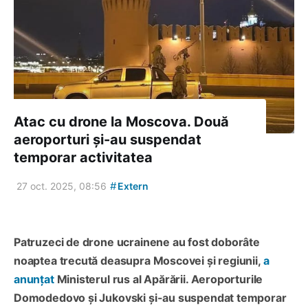
Atac cu drone la Moscova. Două
aeroporturi și-au suspendat
temporar activitatea
#
27 oct. 2025, 08:56
Extern
Patruzeci de drone ucrainene au fost doborâte
noaptea trecută deasupra Moscovei și regiunii,
a
anunțat
Ministerul rus al Apărării. Aeroporturile
Domodedovo și Jukovski și-au suspendat temporar