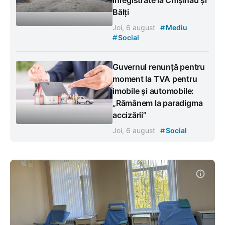
Bălți
#
Joi, 6 august
Mediu
#
Social
Guvernul renunță pentru
moment la TVA pentru
imobile și automobile:
„Rămânem la paradigma
accizării”
#
Joi, 6 august
Social