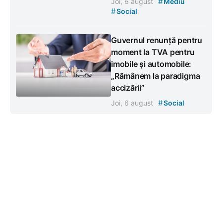
#
Joi, 6 august
Mediu
#
Social
Guvernul renunță pentru
moment la TVA pentru
imobile și automobile:
„Rămânem la paradigma
accizării”
#
Joi, 6 august
Social