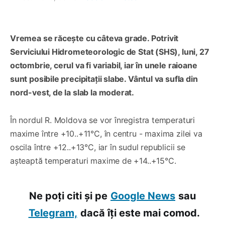
Vremea se răcește cu câteva grade. Potrivit
Serviciului Hidrometeorologic de Stat (SHS), luni, 27
octombrie, cerul va fi variabil, iar în unele raioane
sunt posibile precipitații slabe. Vântul va sufla din
nord-vest, de la slab la moderat.
În nordul R. Moldova se vor înregistra temperaturi
maxime între +10..+11°C, în centru - maxima zilei va
oscila între +12..+13°C, iar în sudul republicii se
așteaptă temperaturi maxime de +14..+15°C.
Ne poți citi și pe
Google News
sau
Telegram,
dacă îți este mai comod.