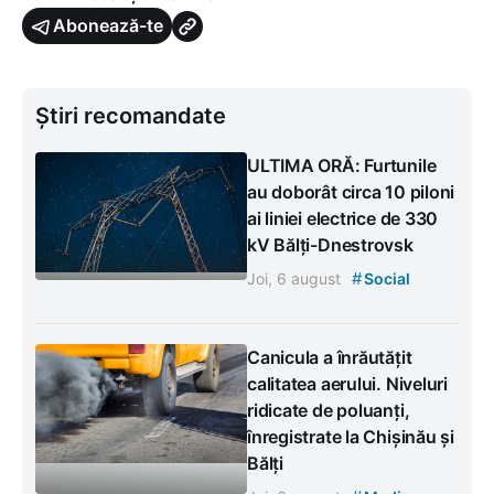
Abonează-te
Știri recomandate
ULTIMA ORĂ: Furtunile
au doborât circa 10 piloni
ai liniei electrice de 330
kV Bălți-Dnestrovsk
#
Joi, 6 august
Social
Canicula a înrăutățit
calitatea aerului. Niveluri
ridicate de poluanți,
înregistrate la Chișinău și
Bălți