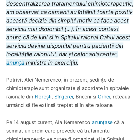
descentralizarea tratamentului chimioterapeutic,
am observat ca oamenii au întâlnit foarte pozitiv
această decizie din simplul motiv că face acest
serviciu mai disponibil (...). În acest context
anunț că de luni și în Spitalul raional Cahul acest
serviciu devine disponibil pentru pacienții din
localitățile raionului, dar și celor adiacente”,
anunță
ministra în exercițiu.
Potrivit Alei Nemerenco, în prezent, ședințe de
chimioterapie sunt organizate și acordate în spitalele
raionale din
Florești
,
Sîngerei
, Briceni și
Orhei
, rețeaua
urmând să fie extinsă treptat și în alte raioane.
Pe 14 august curent, Ala Nemerenco
anunțase
că a
semnat un ordin care prevede că tratamentul
chimioterapeutic va putea fi organizat și la Spitalul