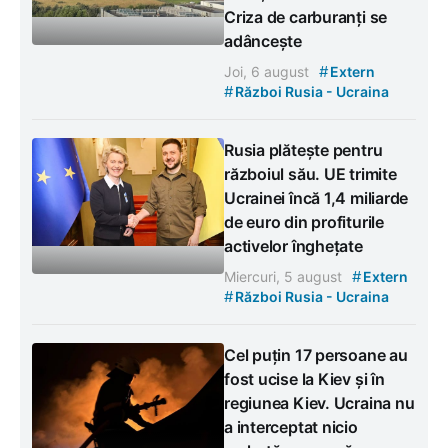
Criza de carburanți se
adâncește
#
Joi, 6 august
Extern
#
Război Rusia - Ucraina
Rusia plătește pentru
războiul său. UE trimite
Ucrainei încă 1,4 miliarde
de euro din profiturile
activelor înghețate
#
Miercuri, 5 august
Extern
#
Război Rusia - Ucraina
Cel puțin 17 persoane au
fost ucise la Kiev și în
regiunea Kiev. Ucraina nu
a interceptat nicio