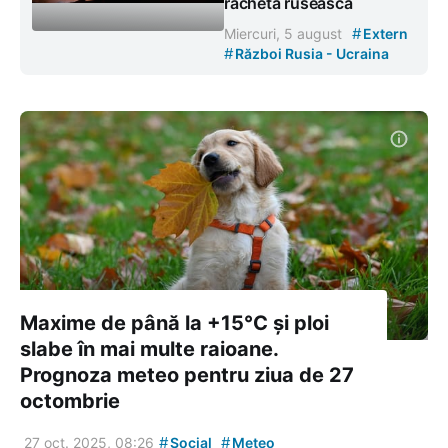
rachetă rusească
#
Miercuri, 5 august
Extern
#
Război Rusia - Ucraina
Maxime de până la +15°C și ploi
slabe în mai multe raioane.
Prognoza meteo pentru ziua de 27
octombrie
#
#
27 oct. 2025, 08:26
Social
Meteo