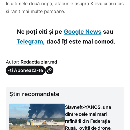
În ultimele două nopți, atacurile asupra Kievului au ucis
și rănit mai multe persoane.
Ne poți citi și pe
Google News
sau
Telegram,
dacă îți este mai comod.
Autor:
Redacția ziar.md
Abonează-te
Știri recomandate
Slavneft-YANOS, una
dintre cele mai mari
rafinării din Federația
Rusă, lovită de drone.