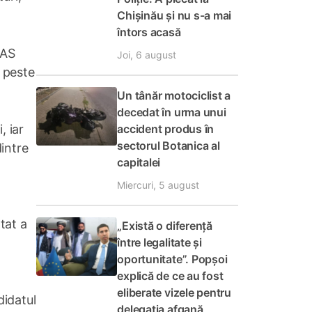
Chișinău și nu s-a mai
întors acasă
PAS
Joi, 6 august
t peste
Un tânăr motociclist a
decedat în urma unui
accident produs în
, iar
sectorul Botanica al
dintre
capitalei
Miercuri, 5 august
tat a
„Există o diferență
între legalitate și
oportunitate”. Popșoi
explică de ce au fost
eliberate vizele pentru
didatul
delegația afgană