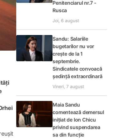
Penitenciarul nr.7 -
Rusca
Joi, 6 august
Sandu: Salariile
bugetarilor nu vor
crește de la 1
septembrie.
Sindicatele convoacă
ședință extraordinară
tăți
Vineri, 7 august
e
Maia Sandu
Orhei
comentează demersul
inițiat de Ion Chicu
privind suspendarea
reușit
sa din funcție