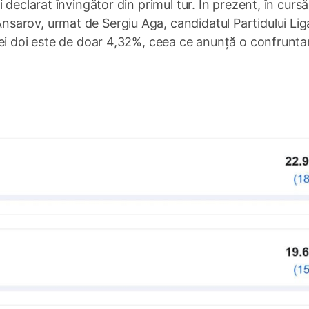
 declarat învingător din primul tur. În prezent, în cursă
sarov, urmat de Sergiu Aga, candidatul Partidului Lig
cei doi este de doar 4,32%, ceea ce anunță o confrunta