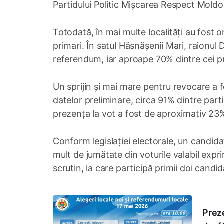
Partidului Politic Mișcarea Respect Moldo
Totodată, în mai multe localități au fost
primari. În satul Hăsnășenii Mari, raionul
referendum, iar aproape 70% dintre cei pr
Un sprijin și mai mare pentru revocare a f
datelor preliminare, circa 91% dintre part
prezența la vot a fost de aproximativ 23% 
Conform legislației electorale, un candida
mult de jumătate din voturile valabil expri
scrutin, la care participă primii doi candida
Preze