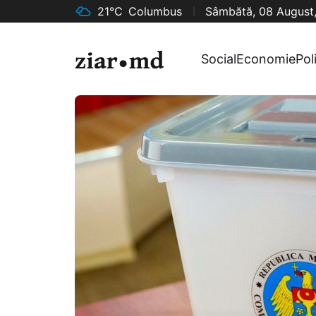
21°C
Columbus
Sâmbătă, 08 August
Social
Economie
Pol