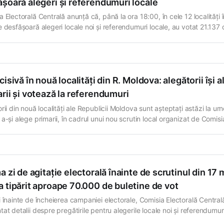
șoară alegeri și referendumuri locale
 Electorală Centrală anunță că, până la ora 18:00, în cele 12 localități 
e desfășoară alegeri locale noi și referendumuri locale, au votat 21.137 
ori. Rata generală de participare constituie 30,20% din numărul total al
elor înscrise pe listele electorale. Potrivit datelor prezentate de
cisivă în nouă localități din R. Moldova: alegătorii își a
rii și votează la referendumuri
rii din nouă localități ale Republicii Moldova sunt așteptați astăzi la ur
a-și alege primarii, în cadrul unui nou scrutin local organizat de Comisi
ală Centrală. Pe lângă alegerile pentru funcția de edil, în alte localități
nii votează pentru un nou consiliu local sau decid, prin referendum, dac
a zi de agitație electorală înainte de scrutinul din 17 
 tipărit aproape 70.000 de buletine de vot
i înainte de încheierea campaniei electorale, Comisia Electorală Central
at detalii despre pregătirile pentru alegerile locale noi și referendumur
 programate pentru duminică, 17 mai 2026. În total, au fost tipărite 69.