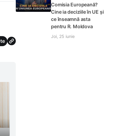
Comisia Europeană?
Cine ia deciziile în UE și
ce înseamnă asta
pentru R. Moldova
Joi, 25 iunie
te