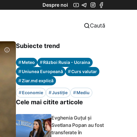
Despre noi
Caută
Subiecte trend
#
#
Meteo
Război Rusia - Ucraina
#
#
Uniunea Europeană
Curs valutar
#
Ziar.md explică
#
#
#
Economie
Justiție
Mediu
Cele mai citite articole
Evghenia Guțul și
Svetlana Popan au fost
transferate în