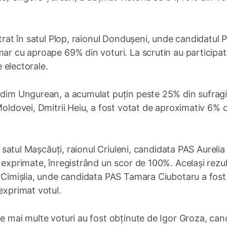
strat în satul Plop, raionul Dondușeni, unde candidatul 
mar cu aproape 69% din voturi. La scrutin au participa
e electorale.
adim Ungurean, a acumulat puțin peste 25% din sufragii
Moldovei, Dmitrii Heiu, a fost votat de aproximativ 6% 
În satul Mașcăuți, raionul Criuleni, candidata PAS Aurelia
 exprimate, înregistrând un scor de 100%. Același rezul
l Cimișlia, unde candidata PAS Tamara Ciubotaru a fost
exprimat votul.
le mai multe voturi au fost obținute de Igor Groza, can