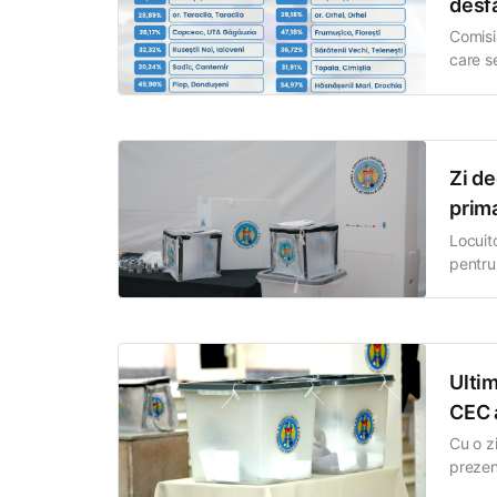
desfă
Comisia
care s
alegăt
persoan
Zi de
prima
Locuito
pentru 
Elector
cetățe
Ultim
CEC a
Cu o z
prezent
locale