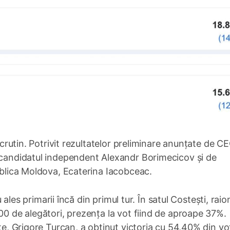
 scrutin. Potrivit rezultatelor preliminare anunțate de CE
e candidatul independent Alexandr Borimecicov și de
publica Moldova, Ecaterina Iacobceac.
u ales primarii încă din primul tur. În satul Costești, raio
600 de alegători, prezența la vot fiind de aproape 37%.
ate, Grigore Țurcan, a obținut victoria cu 54,40% din vot