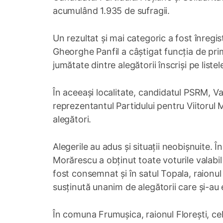
acumulând 1.935 de sufragii.
Un rezultat și mai categoric a fost înregi
Gheorghe Panfil a câștigat funcția de pri
jumătate dintre alegătorii înscriși pe listel
În aceeași localitate, candidatul PSRM, V
reprezentantul Partidului pentru Viitorul 
alegători.
Alegerile au adus și situații neobișnuite. 
Morărescu a obținut toate voturile valabil
fost consemnat și în satul Topala, raionu
susținută unanim de alegătorii care și-au 
În comuna Frumușica, raionul Florești, ce