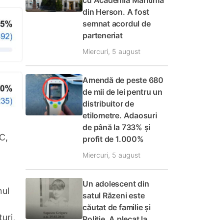
cu Academia Maritimă
din Herson. A fost
semnat acordul de
parteneriat
Miercuri, 5 august
Amendă de peste 680
de mii de lei pentru un
distribuitor de
etilometre. Adaosuri
de până la 733% și
C,
profit de 1.000%
Miercuri, 5 august
Un adolescent din
nul
satul Răzeni este
căutat de familie și
uri,
Poliție. A plecat la