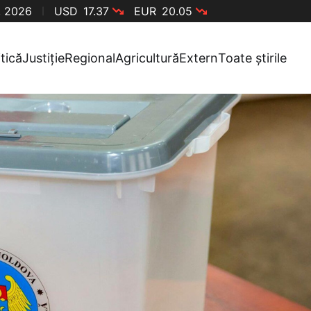
, 2026
USD
17.37
EUR
20.05
itică
Justiție
Regional
Agricultură
Extern
Toate știrile