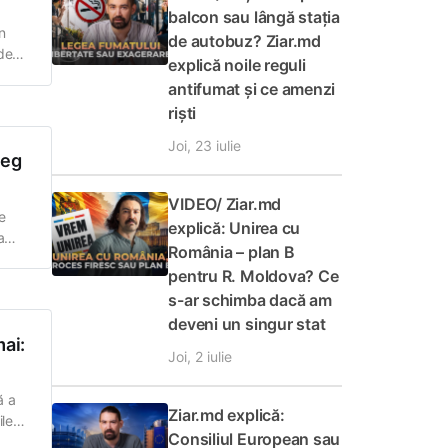
balcon sau lângă stația
în
de autobuz? Ziar.md
de
explică noile reguli
antifumat și ce amenzi
riști
Joi, 23 iulie
leg
VIDEO/ Ziar.md
ne
explică: Unirea cu
a
România – plan B
pentru R. Moldova? Ce
ă își
s-ar schimba dacă am
deveni un singur stat
mai:
Joi, 2 iulie
ă a
Ziar.md explică:
ile
Consiliul European sau
821