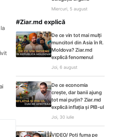
Miercuri, 5 august
#Ziar.md explică
la
De ce vin tot mai mulți
muncitori din Asia în R.
Moldova? Ziar.md
vit
explică fenomenul
Joi, 6 august
De ce economia
ai
crește, dar banii ajung
tot mai puțin? Ziar.md
explică inflația și PIB-ul
Joi, 30 iulie
e
VIDEO/ Poți fuma pe