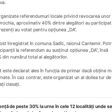
va.
 organizate referendumuri locale privind revocarea unor
 Drochia, aproximativ 40% dintre alegători au participat 
ezenți au votat pentru opțiunea „DA”.
ost înregistrat în comuna Sadîc, raionul Cantemir. Potri
icipanții la referendum au susținut opțiunea „DA”, însă
din numărul total al alegătorilor.
t este declarat ales în funcția de primar dacă obține m
mate. În caz contrar, este organizat un al doilea tur de
ți clasați.
nță de peste 30% la urne în cele 12 localități unde s