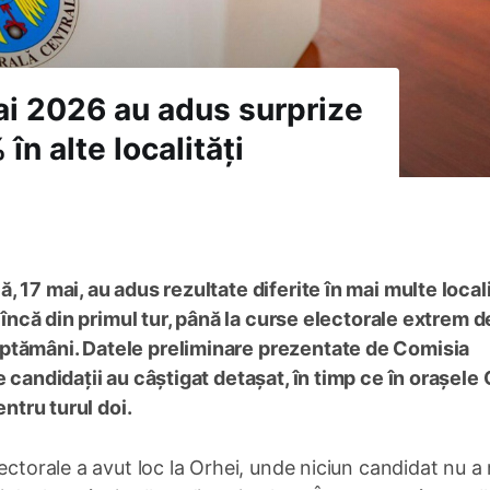
mai 2026 au adus surprize
în alte localități
 17 mai, au adus rezultate diferite în mai multe locali
c încă din primul tur, până la curse electorale extrem d
ptămâni. Datele preliminare prezentate de Comisia
e candidații au câștigat detașat, în timp ce în orașele 
entru turul doi.
ectorale a avut loc la Orhei, unde niciun candidat nu a 