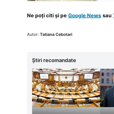
de bule
Ne poți citi și pe
Google News
sau
Autor:
Tatiana Cebotari
Știri recomandate