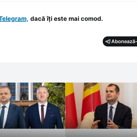
tine de vot - un număr practic egal cu cel al alegătorilor din
Telegram,
dacă îți este mai comod.
Abonează-