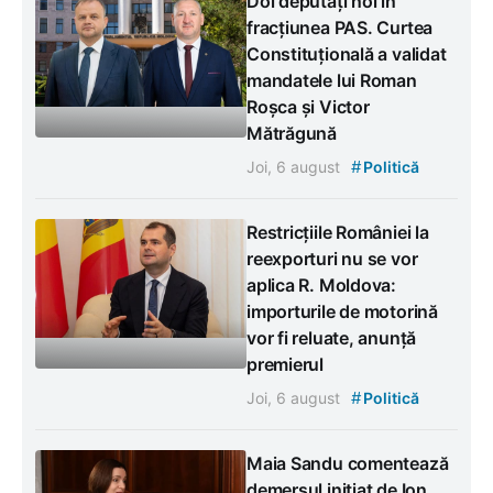
Doi deputați noi în
fracțiunea PAS. Curtea
Constituțională a validat
mandatele lui Roman
Roșca și Victor
Mătrăgună
#
Joi, 6 august
Politică
Restricțiile României la
reexporturi nu se vor
aplica R. Moldova:
importurile de motorină
vor fi reluate, anunță
premierul
#
Joi, 6 august
Politică
Maia Sandu comentează
demersul inițiat de Ion