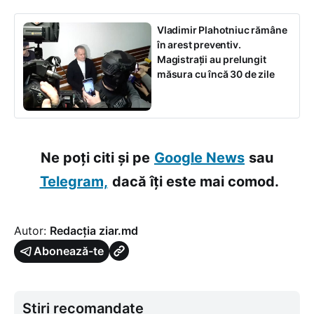
Vladimir Plahotniuc rămâne
în arest preventiv.
Magistrații au prelungit
măsura cu încă 30 de zile
Ne poți citi și pe
Google News
sau
Telegram,
dacă îți este mai comod.
Autor:
Redacția ziar.md
Abonează-te
Știri recomandate