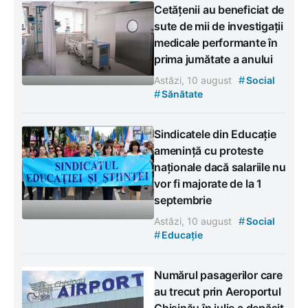
Cetățenii au beneficiat de
sute de mii de investigații
medicale performante în
prima jumătate a anului
#
Astăzi, 10 august
Social
#
Sănătate
Sindicatele din Educație
amenință cu proteste
naționale dacă salariile nu
vor fi majorate de la 1
septembrie
#
Astăzi, 10 august
Social
#
Educație
Numărul pasagerilor care
au trecut prin Aeroportul
Chișinău în iulie a depășit