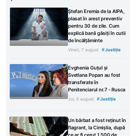
Ștefan Eremia de la AIPA,
plasat în arest preventiv
pentru 30 de zile. Cum
explică banii găsiți în cutii
de încălțăminte
#
Vineri, 7 august
Justiție
Evghenia Guțul și
Svetlana Popan au fost
transferate în
Penitenciarul nr.7 - Rusca
#
Joi, 6 august
Justiție
Un bărbat a fost reținut în
flagrant, la Cimișlia, după
ce ar fi cerut 1.500 de