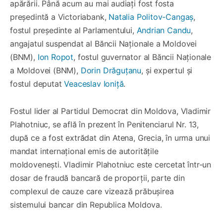
apărării. Până acum au mai audiați fost fosta
președintă a Victoriabank,
Natalia Politov-Cangaș
,
fostul președinte al Parlamentului,
Andrian Candu
,
angajatul suspendat al Băncii Naţionale a Moldovei
(BNM),
Ion Ropot
, fostul guvernator al Băncii Naționale
a Moldovei (BNM),
Dorin Drăguțanu
, și expertul și
fostul deputat
Veaceslav Ioniță
.
Fostul lider al Partidul Democrat din Moldova, Vladimir
Plahotniuc, se află în prezent în Penitenciarul Nr. 13,
după ce a fost extrădat din Atena, Grecia, în urma unui
mandat internațional emis de autoritățile
moldovenești. Vladimir Plahotniuc este cercetat într-un
dosar de fraudă bancară de proporții, parte din
complexul de cauze care vizează prăbușirea
sistemului bancar din Republica Moldova.