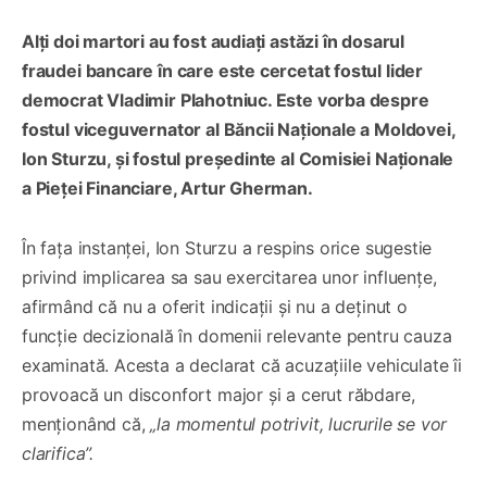
Alți doi martori au fost audiați astăzi în dosarul
fraudei bancare în care este cercetat fostul lider
democrat Vladimir Plahotniuc. Este vorba despre
fostul viceguvernator al Băncii Naționale a Moldovei,
Ion Sturzu, și fostul președinte al Comisiei Naționale
a Pieței Financiare, Artur Gherman.
În fața instanței, Ion Sturzu a respins orice sugestie
privind implicarea sa sau exercitarea unor influențe,
afirmând că nu a oferit indicații și nu a deținut o
funcție decizională în domenii relevante pentru cauza
examinată. Acesta a declarat că acuzațiile vehiculate îi
provoacă un disconfort major și a cerut răbdare,
menționând că,
„la momentul potrivit, lucrurile se vor
clarifica”.