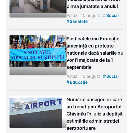
prima jumătate a anului
#
Astăzi, 10 august
Social
#
Sănătate
Sindicatele din Educație
amenință cu proteste
naționale dacă salariile nu
vor fi majorate de la 1
septembrie
#
Astăzi, 10 august
Social
#
Educație
Numărul pasagerilor care
au trecut prin Aeroportul
Chișinău în iulie a depășit
estimările administrației
aeroportuare