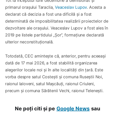
Tot la începutul lunii decembrie a demisionat și
primarul orașului Taraclia,
Veaceslav Lupov
. Acesta a
declarat că decizia a fost una dificilă și a fost
determinată de imposibilitatea realizării proiectelor de
dezvoltare ale orașului. Veaceslav Lupov a fost ales în
2019 pe listele partidului „Șor”, formațiune declarată
ulterior neconstituțională.
Totodată, CEC amintește că, anterior, pentru aceeași
dată de 17 mai 2026, a fost stabilită organizarea
alegerilor locale noi și în alte localități din țară. Este
vorba despre satul Costești și comuna Ruseștii Noi,
raionul Ialoveni, satul Mașcăuți, raionul Criuleni,
precum și comuna Sărătenii Vechi, raionul Telenești.
Ne poți citi și pe
Google News
sau