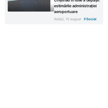
estimările administrației
aeroportuare
#
Astăzi, 10 august
Social
Contacte