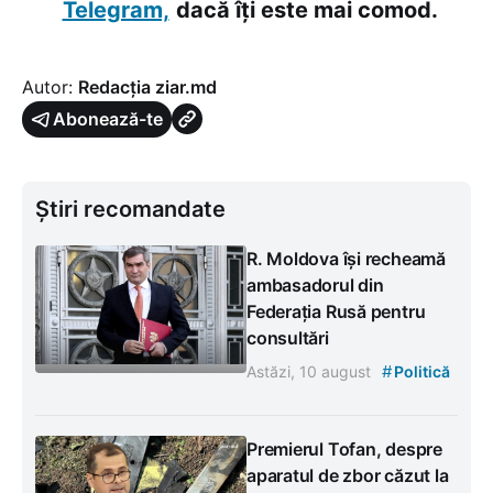
Telegram,
dacă îți este mai comod.
Autor:
Redacția ziar.md
Abonează-te
Știri recomandate
R. Moldova își recheamă
ambasadorul din
Federația Rusă pentru
consultări
#
Astăzi, 10 august
Politică
Premierul Tofan, despre
aparatul de zbor căzut la