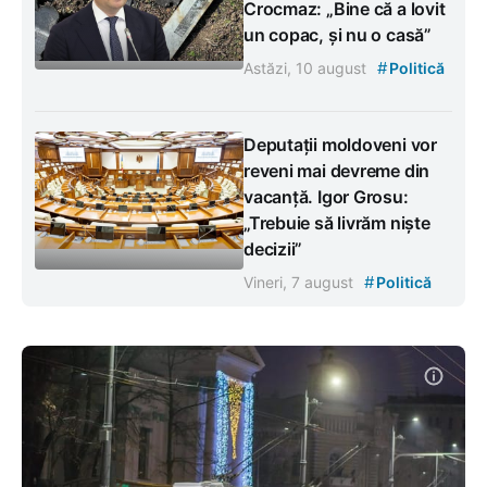
Crocmaz: „Bine că a lovit
un copac, și nu o casă”
#
Astăzi, 10 august
Politică
Deputații moldoveni vor
reveni mai devreme din
vacanță. Igor Grosu:
„Trebuie să livrăm niște
decizii”
#
Vineri, 7 august
Politică