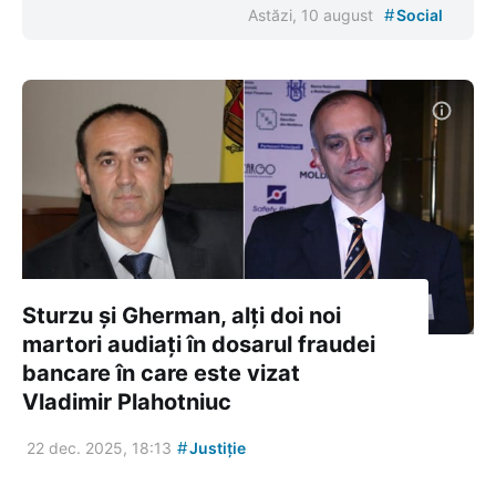
#
Astăzi, 10 august
Social
Sturzu și Gherman, alți doi noi
martori audiați în dosarul fraudei
bancare în care este vizat
Vladimir Plahotniuc
#
22 dec. 2025, 18:13
Justiție