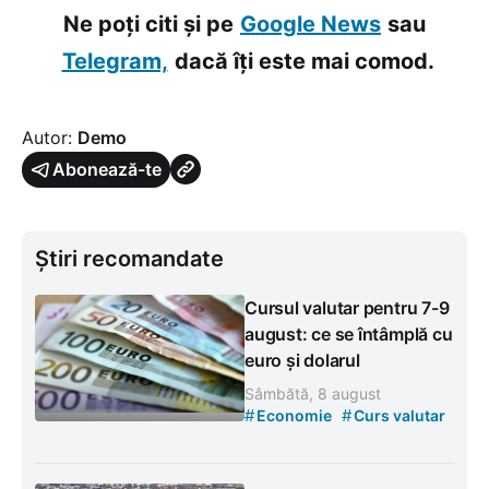
Ne poți citi și pe
Google News
sau
Telegram,
dacă îți este mai comod.
Autor:
Demo
Abonează-te
Știri recomandate
Cursul valutar pentru 7-9
august: ce se întâmplă cu
euro și dolarul
Sâmbătă, 8 august
#
#
Economie
Curs valutar