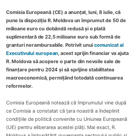
Comisia Europeană (CE) a anunțat, luni, 8 iulie, că
pune la dispoziția R. Moldova un împrumut de 50 de
milioane euro cu dobândă redusă și o plată
suplimentară de 22,5 milioane euro sub formă de
granturi nerambursabile. Potrivit unui
comunicat al
Executivului european
, acest sprijin financiar va ajuta
R. Moldova să acopere o parte din nevoile sale de
finanțare pentru 2024 și să sprijine stabilitatea
macroeconomică, permițând totodată continuarea
reformelor.
Comisia Europeană notează că împrumutul vine după
ce Comisia a constatat că țara noastră a îndeplinit
condițiile de politică convenite cu Uniunea Europeană
(UE) pentru eliberarea acestei plăți. Mai exact, R.
Moldova a îmbunătățit guvernanța sectorului public și