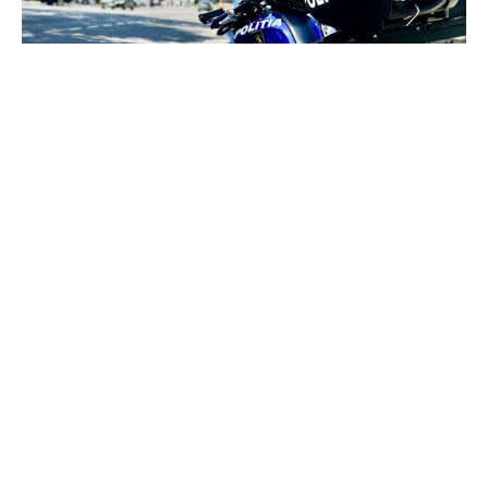
47 de șoferi au urcat la volan în
stare de ebrietate, în weekend.
Cele mai frecvente încălcări
depistate de polițiști
#
08 iul. 2024, 14:15
Social
În zilele de odihnă, inspectorii de patrulare au fixat și
documentat peste 3.300 de încălcări din domeniul
circulației rutiere. Astfel, 1.828 șoferi au depășit
viteza stabilită pe sectorul de drum, iar 47 au fost
înlăturați de la volanul mijlocului de transport, fiind